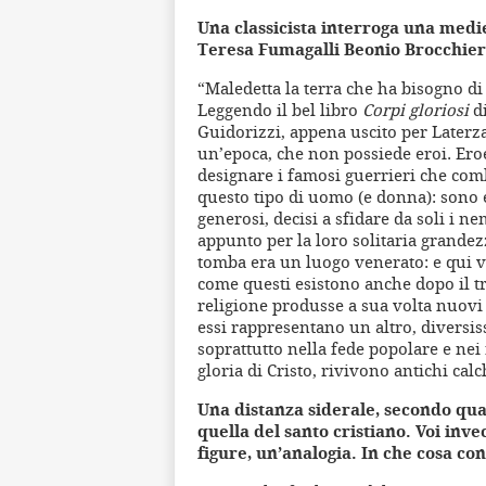
Una classicista interroga una medi
Teresa Fumagalli Beonio Brocchieri 
“Maledetta la terra che ha bisogno di 
Leggendo il bel libro
Corpi gloriosi
di
Guidorizzi, appena uscito per Laterza
un’epoca, che non possiede eroi. Eroe
designare i famosi guerrieri che comb
questo tipo di uomo (e donna): sono es
generosi, decisi a sfidare da soli i nem
appunto per la loro solitaria grandezz
tomba era un luogo venerato: e qui vi
come questi esistono anche dopo il tr
religione produsse a sua volta nuovi e
essi rappresentano un altro, diversis
soprattutto nella fede popolare e nei
gloria di Cristo, rivivono antichi cal
Una distanza siderale, secondo qual
quella del santo cristiano. Voi inv
figure, un’analogia. In che cosa con