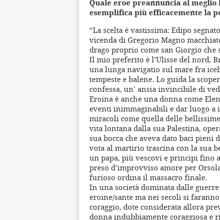
Quale eroe preannuncia al meglio la
esemplifica più efficacemente la p
“La scelta è vastissima: Edipo segnato
vicenda di Gregorio Magno macchiato
drago proprio come san Giorgio che sal
Il mio preferito è l’Ulisse del nord,
una lunga navigatio sul mare fra icebe
tempeste e balene. Lo guida la scoper
confessa, un’ ansia invincibile di ve
Eroina è anche una donna come Elena
eventi inimmaginabili e dar luogo a i
miracoli come quella delle bellissim
vita lontana dalla sua Palestina, ope
sua bocca che aveva dato baci pieni di
vota al martirio trascina con la sua b
un papa, più vescovi e principi fino a
preso d’improvviso amore per Orsola 
furioso ordina il massacro finale.
In una società dominata dalle guerre 
eroine/sante ma nei secoli si faranno 
coraggio, dote considerata allora pr
donna indubbiamente coraggiosa e rib