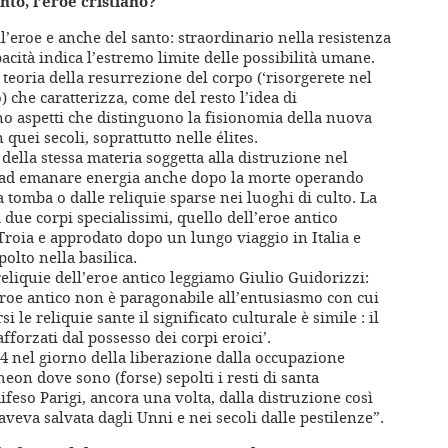
nto, l’eroe cristiano?
ll’eroe e anche del santo: straordinario nella resistenza
pacità indica l’estremo limite delle possibilità umane.
 teoria della resurrezione del corpo (‘risorgerete nel
 che caratterizza, come del resto l’idea di
no aspetti che distinguono la fisionomia della nuova
quei secoli, soprattutto nelle élites.
 della stessa materia soggetta alla distruzione nel
 ad emanare energia anche dopo la morte operando
 tomba o dalle reliquie sparse nei luoghi di culto. La
due corpi specialissimi, quello dell’eroe antico
Troia e approdato dopo un lungo viaggio in Italia e
olto nella basilica.
eliquie dell’eroe antico leggiamo Giulio Guidorizzi:
l’eroe antico non è paragonabile all’entusiasmo con cui
 le reliquie sante il significato culturale è simile : il
afforzati dal possesso dei corpi eroici’.
4 nel giorno della liberazione dalla occupazione
heon dove sono (forse) sepolti i resti di santa
feso Parigi, ancora una volta, dalla distruzione così
eva salvata dagli Unni e nei secoli dalle pestilenze”.