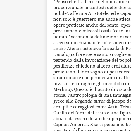
“Penso che fra l’eroe del mito antico e
proporzionale ai contesti delle due c
nobile’, afferma Aristotele, ed è capa
non solo è guerriero ma anche atleta, 
opere praticate anche dal santo, oper
precisamente miracoli ossia ‘cose inso
uomini’ secondo la definizione di san
asceti sono chiamati ‘eroi’ e ‘atleti d
anche Atena sosteneva la spada di P
L’analogia fra eroe e santo si coglie
partendo dalla invocazione dei popol
pestilenze chiedono ai loro eroi aiut
proiettano il loro sogno di possedere 
straordinarie che permettano di affron
invasori e i draghi e gli invisibili c
Merlino). Questo è il punto di vista d
storia, l’antropologia di una immagin
greco alla
Legenda aurea
di Jacopo da
eroi pii e coraggiosi come Artù, Trist
Quella dell’eroe del resto è una figu
abitato da esseri dotati di superpote
Capitan America. E se ci pensiamo be
suscitato dalla sua scomparsa rientran