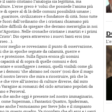
 il santo cristiano l’analogia sia legittima, ma
ulture. L’eroe greco è ‘colui che possiede l’anima più
ce di opere al di là delle comuni possibilità umane ;
guaritore, civilizzatore e fondatore di città. Sono tutte
e fuori dall’ordinario che i cristiani chiamano più
lite difficili da spiegare che destano meraviglia in noi
t’Agostino. Nelle cronache cristiane i martiri e i primi
D
i Cristo’: Dio opera attraverso i nuovi Santi eroi (ma
erseo…).
L'
 ancor meglio se rovesciamo il punto di osservazione,
i che in epoche segnate da calamità, guerre e
o e protezione. Sulla figura eroica gli uomini
capacità al di sopra di quelle comuni e doti
tare e sconfiggere i nemici, quelli visibili come gli
ome i demoni ‘che abitano nel cuore’ (così dice il mago
el nostro lavoro che mira a ricostruire, più che la
e che vive all’interno di culture diverse, dal mito
 Varagine ai romanzi del ciclo arturiano popolati da
ano e Perceval.
ra che anche oggi è presente nel nostro immaginario,
ri come Superman, i Fantastici Quattro, Spiderman,
ne anche l’entusiasmo per Steve Jobs e il rimpianto
o in questo quadro. Va ricordato che gli eroi e i santi