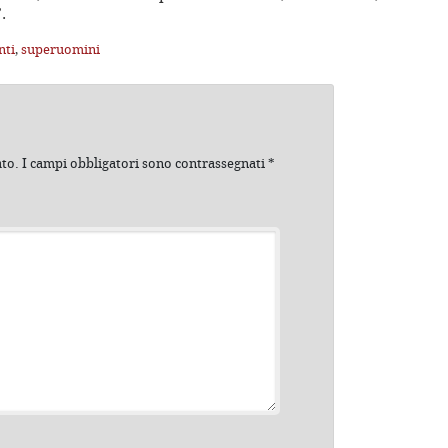
.
nti
,
superuomini
ato.
I campi obbligatori sono contrassegnati
*