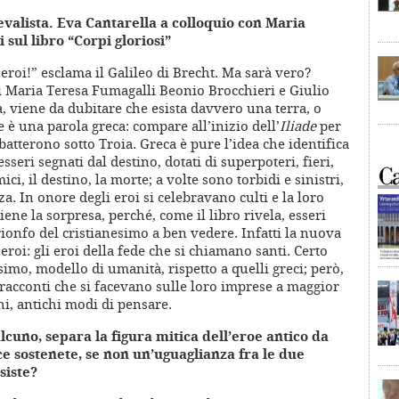
evalista. Eva Cantarella a colloquio con Maria
sul libro “Corpi gloriosi”
eroi!” esclama il Galileo di Brecht. Ma sarà vero?
 Maria Teresa Fumagalli Beonio Brocchieri e Giulio
, viene da dubitare che esista davvero una terra, o
 è una parola greca: compare all’inizio dell’
Iliade
per
atterono sotto Troia. Greca è pure l’idea che identifica
seri segnati dal destino, dotati di superpoteri, fieri,
ici, il destino, la morte; a volte sono torbidi e sinistri,
a. In onore degli eroi si celebravano culti e la loro
ene la sorpresa, perché, come il libro rivela, esseri
ionfo del cristianesimo a ben vedere. Infatti la nuova
roi: gli eroi della fede che si chiamano santi. Certo
simo, modello di umanità, rispetto a quelli greci; però,
 racconti che si facevano sulle loro imprese a maggior
chi, antichi modi di pensare.
cuno, separa la figura mitica dell’eroe antico da
ece sostenete, se non un’uguaglianza fra le due
siste?