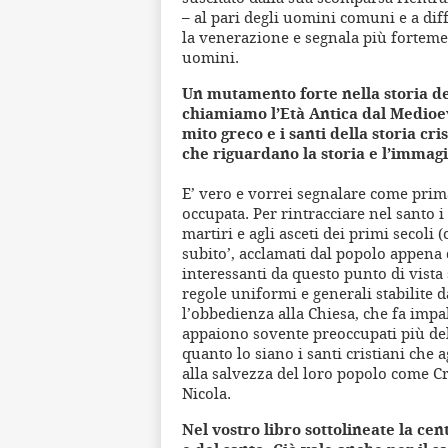
– al pari degli uomini comuni e a dif
la venerazione e segnala più fortemen
uomini.
Un mutamento forte nella storia del
chiamiamo l’Età Antica dal Medioev
mito greco e i santi della storia c
che riguardano la storia e l’immag
E’ vero e vorrei segnalare come prima
occupata. Per rintracciare nel santo i
martiri e agli asceti dei primi secoli
subito’, acclamati dal popolo appena
interessanti da questo punto di vista
regole uniformi e generali stabilite d
l’obbedienza alla Chiesa, che fa impall
appaiono sovente preoccupati più del
quanto lo siano i santi cristiani ch
alla salvezza del loro popolo come C
Nicola.
Nel vostro libro sottolineate la cen