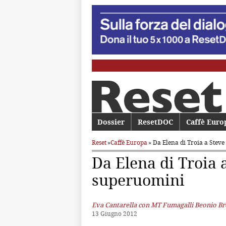
Menu principale
Dossier
Vai al contenuto principale
Vai al contenuto secondario
ResetDOC
Caffè Euro
Reset
»
Caffè Europa
» Da Elena di Troia a Steve
Da Elena di Troia a
superuomini
Eva Cantarella con MT Fumagalli Beonio Br
13 Giugno 2012