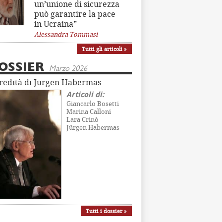
un’unione di sicurezza
può garantire la pace
in Ucraina”
Alessandra Tommasi
Tutti gli articoli »
OSSIER
Marzo 2026
eredità di Jürgen Habermas
Articoli di:
Giancarlo Bosetti
Marina Calloni
Lara Crinò
Jürgen Habermas
Tutti i dossier »