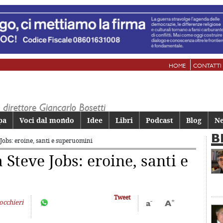
HOME
CONTATTI
pa
Voci dal mondo
Idee
Libri
Podcast
Blog
Ne
B
 Jobs: eroine, santi e superuomini
 Steve Jobs: eroine, santi e
Tweet
-
+
occhieri
a
A