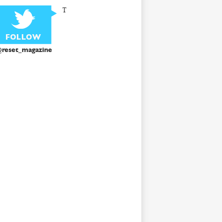
T
reset_magazine