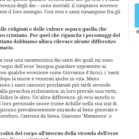
ferenza degli dei – sono mortali: il rimpianto accresce
te il loro esempio. Così eroi e santi rimangono fra gli
le religioni e delle culture separa quella che
@
o cristiano. Per quel che riguarda i personaggi del
ristiana dobbiamo allora rilevare alcune differenze
inario.
 cosa una caratteristica dei santi dei quali mi sono
 ‘segni dell’eroe’ bisogna guardare soprattutto ai
 (con qualche eccezione come Giovanna d’Arco), i ‘santi
 dopo la morte e venerati anche in vita. Meno
 sono i santi canonici proclamati più tardi secondo
alla gerarchia ecclesiastica: in loro prevale una virtù,
idire le altre. Un’altra differenza: gli eroi antichi ci
 loro personale onore (come Achille nella sua ira) di
e agiscono prevalentemente mirando al bene generale e
ristoforo, Caterina da Siena, Giacomo ‘Matamoro’ o
tralità del corpo all’interno della vicenda dell’eroe