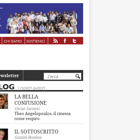
CHI SIAMO
SOSTIENICI
Cerca
wsletter
LOG
i nostri autori
LA BELLA
CONFUSIONE
Oscar Iarussi
Theo Angelopoulos, il cinema
come respiro
IL SOTTOSCRITTO
Gianni Bonina