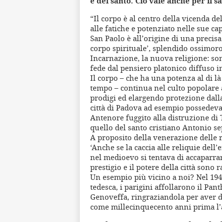
e del santo. Ciò vale anche per il sa
“Il corpo è al centro della vicenda de
alle fatiche e potenziato nelle sue ca
San Paolo è all’origine di una precisa
corpo spirituale’, splendido ossimoro)
Incarnazione, la nuova religione: so
fede dal pensiero platonico diffuso in 
Il corpo – che ha una potenza al di là
tempo – continua nel culto popolare
prodigi ed elargendo protezione dalla
città di Padova ad esempio possedeva 
Antenore fuggito alla distruzione di 
quello del santo cristiano Antonio sep
A proposito della venerazione delle r
‘Anche se la caccia alle reliquie del
nel medioevo si tentava di accaparrarsi
prestigio e il potere della città sono r
Un esempio più vicino a noi? Nel 194
tedesca, i parigini affollarono il Pant
Genoveffa, ringraziandola per aver di
come millecinquecento anni prima l’av