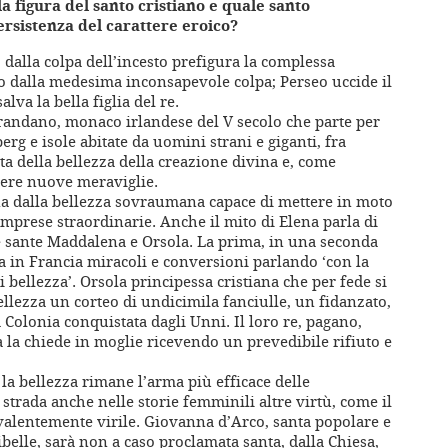
 figura del santo cristiano e quale santo
ersistenza del carattere eroico?
 dalla colpa dell’incesto prefigura la complessa
 dalla medesima inconsapevole colpa; Perseo uccide il
va la bella figlia del re.
 Brandano, monaco irlandese del V secolo che parte per
rg e isole abitate da uomini strani e giganti, fra
ta della bellezza della creazione divina e, come
dere nuove meraviglie.
 dalla bellezza sovraumana capace di mettere in moto
mprese straordinarie. Anche il mito di Elena parla di
e sante Maddalena e Orsola. La prima, in una seconda
ra in Francia miracoli e conversioni parlando ‘con la
 bellezza’. Orsola principessa cristiana che per fede si
ellezza un corteo di undicimila fanciulle, un fidanzato,
 Colonia conquistata dagli Unni. Il loro re, pagano,
la chiede in moglie ricevendo un prevedibile rifiuto e
la bellezza rimane l’arma più efficace delle
strada anche nelle storie femminili altre virtù, come il
evalentemente virile. Giovanna d’Arco, santa popolare e
elle, sarà non a caso proclamata santa, dalla Chiesa,