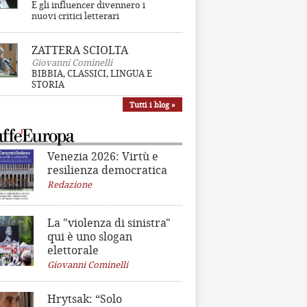
E gli influencer divennero i
nuovi critici letterari
ZATTERA SCIOLTA
Giovanni Cominelli
BIBBIA, CLASSICI, LINGUA E
STORIA
Tutti i blog »
Venezia 2026: Virtù e
resilienza democratica
Redazione
La "violenza di sinistra"
qui è uno slogan
elettorale
Giovanni Cominelli
Hrytsak: “Solo