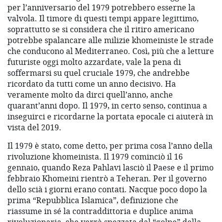
per l’anniversario del 1979 potrebbero esserne la
valvola. Il timore di questi tempi appare legittimo,
soprattutto se si considera che il ritiro americano
potrebbe spalancare alle milizie khomeiniste le strade
che conducono al Mediterraneo. Così, più che a letture
futuriste oggi molto azzardate, vale la pena di
soffermarsi su quel cruciale 1979, che andrebbe
ricordato da tutti come un anno decisivo. Ha
veramente molto da dirci quell’anno, anche
quarant’anni dopo. Il 1979, in certo senso, continua a
inseguirci e ricordarne la portata epocale ci aiuterà in
vista del 2019.
Il 1979 è stato, come detto, per prima cosa l’anno della
rivoluzione khomeinista. Il 1979 cominciò il 16
gennaio, quando Reza Pahlavi lasciò il Paese e il primo
febbraio Khomeini rientrò a Teheran. Per il governo
dello scià i giorni erano contati. Nacque poco dopo la
prima “Repubblica Islamica”, definizione che
riassume in sé la contraddittoria e duplice anima