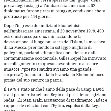
rivoluzionaria, che verrà spezzata dal “golpe” della
presa degli ostaggi all’ambasciata americana. 52
diplomatici furono presi in ostaggio, condizione che si
protrasse per 444 giorni.
Dopo l’ingresso dei miliziani khomeinisti
nell’ambasciata americana, il 20 novembre 1979, 400
estremisti occuparono, minacciandone la
devastazione, il luogo più sacro dell’Islam, la moschea
di La Mecca, prendendo in ostaggio migliaia di
pellegrini, parlando di purificazione del sito dalla
contaminazione occidentale. Gilles Kepel ha intravisto
un collegamento tra questo avvenimento a oscure
minacce (“presto i sauditi avranno una grande
sorpresa”) formulate dalla Francia da Khomeini poco
prima del suo rientro in patria.
Il 1979 è stato anche l’anno della pace di Camp David
tra il premier israeliano Begin e il presidente egiziano
Sadat. Gli Stati arabi accusarono di tradimento Sadat e
ruppero le relazioni con l’Egitto, espulso dalla Lega