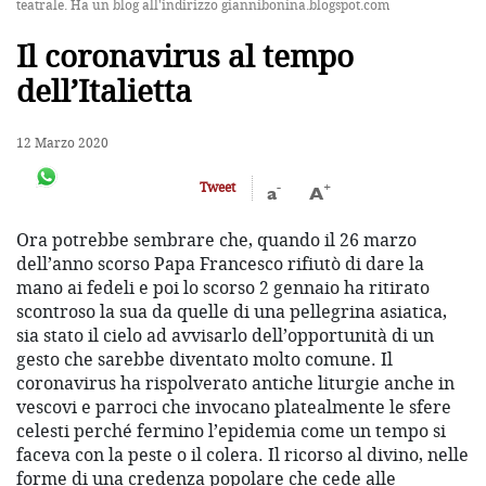
teatrale. Ha un blog all'indirizzo giannibonina.blogspot.com
Il coronavirus al tempo
dell’Italietta
12 Marzo 2020
-
+
Tweet
a
A
Ora potrebbe sembrare che, quando il 26 marzo
dell’anno scorso Papa Francesco rifiutò di dare la
mano ai fedeli e poi lo scorso 2 gennaio ha ritirato
scontroso la sua da quelle di una pellegrina asiatica,
sia stato il cielo ad avvisarlo dell’opportunità di un
gesto che sarebbe diventato molto comune. Il
coronavirus ha rispolverato antiche liturgie anche in
vescovi e parroci che invocano platealmente le sfere
celesti perché fermino l’epidemia come un tempo si
faceva con la peste o il colera. Il ricorso al divino, nelle
forme di una credenza popolare che cede alle