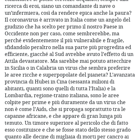
ricerca di eroi, siano un comandante di nave o
un’infermiera, così da rendere epica anche la paura?
Il coronavirus è arrivato in Italia come un angelo del
giudizio che ha scelto per primo il nostro Paese in
Occidente non per caso, come sembrerebbe, ma
perché evidentemente il più vulnerabile e fragile,
sfidandolo peraltro nella sua parte più progredita ed
efficiente, giacché al Sud avrebbe avuto l’effetto di un
Attila devastatore. Ma sarebbe mai potuto attecchire
in Sicilia o in Calabria un virus che sembra preferire
le aree ricche e superpopolate del pianeta? L’avanzata
provincia di Hubei in Cina (sessanta milioni di
abitanti, quanti sono quelli di tutta l’Italia) e la
Lombardia, regione-traino italiana, sono le aree
colpite per prime e più duramente da un virus che
non è come l’Aids, che si propaga soprattutto tra le
capanne africane, e che appare di gran lunga più
temuto. Un timore superiore al pericolo che di fatto
esso costituisce e che se fosse stato dello stesso grado
quanto alle decine di migliaia di morti per cancro ai