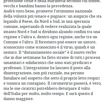
protezione civile e nella marineria secondo cui donne,
vecchi e bambini hanno la precedenza.
Andrà tutto bene, promette l’ottimismo nazionale
della volontà più tenace e pugnace: un auspicio che sta
legando il Paese, da Nord a Sud, in una speranza
comune, aspettando di vedere realizzata la quale
intanto Nord e Sud si dividono alzando confini tra una
regione e l’altra e, dentro ogni regione, anche tra un
Comune e l’altro. Il forestiero può essere un untore,
sconosciuto come sconosciuto è il virus, quindi è un
nemico. Il “distanziamento sociale” è il nuovo verbo
che in due settimane ha fatto strame di tutti i processi
umanitari e solidaristici che sono stati predicati e
professati. L’integrazione ha lasciato il posto alla
disintegrazione, non più razziale, ma persino
familiare nel sospetto che sotto il proprio letto respiri
e tossisca un contagiato. Il coronavirus passerà, è vero,
ma le sue cicatrici potrebbero deturpare il volto
dell’Italia per molto, molto tempo. E sarà questo il
danno maggiore.