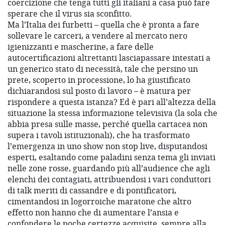
coercizione che tenga tutti gli italiani a casa può fare
sperare che il virus sia sconfitto.
Ma l’Italia dei furbetti – quella che è pronta a fare
sollevare le carceri, a vendere al mercato nero
igienizzanti e mascherine, a fare delle
autocertificazioni altrettanti lasciapassare intestati a
un generico stato di necessità, tale che persino un
prete, scoperto in processione, lo ha giustificato
dichiarandosi sul posto di lavoro – è matura per
rispondere a questa istanza? Ed è pari all’altezza della
situazione la stessa informazione televisiva (la sola che
abbia presa sulle masse, perché quella cartacea non
supera i tavoli istituzionali), che ha trasformato
l’emergenza in uno show non stop live, disputandosi
esperti, esaltando come paladini senza tema gli inviati
nelle zone rosse, guardando più all’audience che agli
elenchi dei contagiati, attribuendosi i vari conduttori
di talk meriti di cassandre e di pontificatori,
cimentandosi in logorroiche maratone che altro
effetto non hanno che di aumentare l’ansia e
confondere le poche certezze acquisite, sempre alla