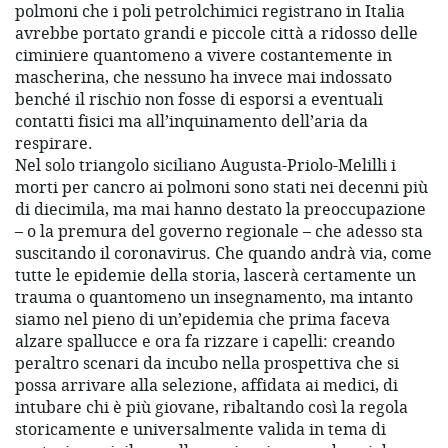
polmoni che i poli petrolchimici registrano in Italia
avrebbe portato grandi e piccole città a ridosso delle
ciminiere quantomeno a vivere costantemente in
mascherina, che nessuno ha invece mai indossato
benché il rischio non fosse di esporsi a eventuali
contatti fisici ma all’inquinamento dell’aria da
respirare.
Nel solo triangolo siciliano Augusta-Priolo-Melilli i
morti per cancro ai polmoni sono stati nei decenni più
di diecimila, ma mai hanno destato la preoccupazione
– o la premura del governo regionale – che adesso sta
suscitando il coronavirus. Che quando andrà via, come
tutte le epidemie della storia, lascerà certamente un
trauma o quantomeno un insegnamento, ma intanto
siamo nel pieno di un’epidemia che prima faceva
alzare spallucce e ora fa rizzare i capelli: creando
peraltro scenari da incubo nella prospettiva che si
possa arrivare alla selezione, affidata ai medici, di
intubare chi è più giovane, ribaltando così la regola
storicamente e universalmente valida in tema di