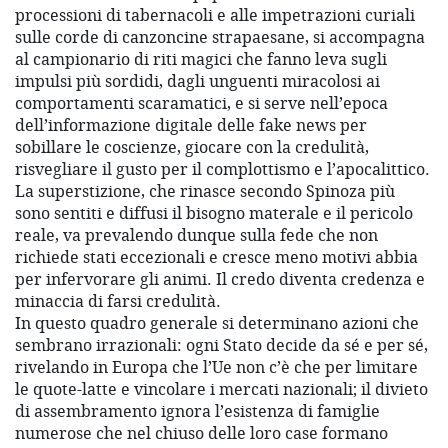
processioni di tabernacoli e alle impetrazioni curiali
sulle corde di canzoncine strapaesane, si accompagna
al campionario di riti magici che fanno leva sugli
impulsi più sordidi, dagli unguenti miracolosi ai
comportamenti scaramatici, e si serve nell’epoca
dell’informazione digitale delle fake news per
sobillare le coscienze, giocare con la credulità,
risvegliare il gusto per il complottismo e l’apocalittico.
La superstizione, che rinasce secondo Spinoza più
sono sentiti e diffusi il bisogno materale e il pericolo
reale, va prevalendo dunque sulla fede che non
richiede stati eccezionali e cresce meno motivi abbia
per infervorare gli animi. Il credo diventa credenza e
minaccia di farsi credulità.
In questo quadro generale si determinano azioni che
sembrano irrazionali: ogni Stato decide da sé e per sé,
rivelando in Europa che l’Ue non c’è che per limitare
le quote-latte e vincolare i mercati nazionali; il divieto
di assembramento ignora l’esistenza di famiglie
numerose che nel chiuso delle loro case formano