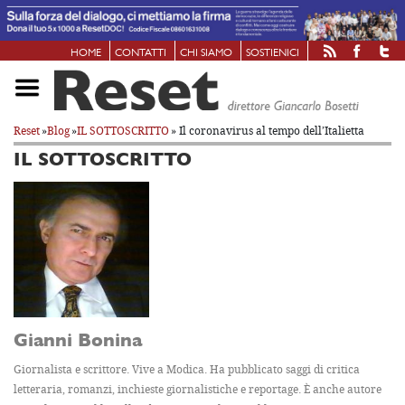
HOME
CONTATTI
CHI SIAMO
SOSTIENICI
Reset
»
Blog
»
IL SOTTOSCRITTO
» Il coronavirus al tempo dell’Italietta
IL SOTTOSCRITTO
Gianni Bonina
Giornalista e scrittore. Vive a Modica. Ha pubblicato saggi di critica
letteraria, romanzi, inchieste giornalistiche e reportage. È anche autore