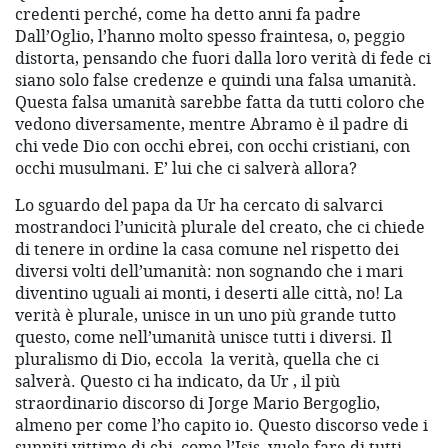
credenti perché, come ha detto anni fa padre
Dall’Oglio, l’hanno molto spesso fraintesa, o, peggio
distorta, pensando che fuori dalla loro verità di fede ci
siano solo false credenze e quindi una falsa umanità.
Questa falsa umanità sarebbe fatta da tutti coloro che
vedono diversamente, mentre Abramo è il padre di
chi vede Dio con occhi ebrei, con occhi cristiani, con
occhi musulmani. E’ lui che ci salverà allora?
Lo sguardo del papa da Ur ha cercato di salvarci
mostrandoci l’unicità plurale del creato, che ci chiede
di tenere in ordine la casa comune nel rispetto dei
diversi volti dell’umanità: non sognando che i mari
diventino uguali ai monti, i deserti alle città, no! La
verità è plurale, unisce in un uno più grande tutto
questo, come nell’umanità unisce tutti i diversi. Il
pluralismo di Dio, eccola la verità, quella che ci
salverà. Questo ci ha indicato, da Ur , il più
straordinario discorso di Jorge Mario Bergoglio,
almeno per come l’ho capito io. Questo discorso vede i
sunniti vittime di chi, come l’Isis, vuole fare di tutti