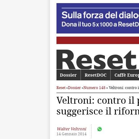
Menu principale
Dossier
Vai al contenuto principale
Vai al contenuto secondario
ResetDOC
Caffè Euro
Reset
»
Dossier
»
Numero 148
» Veltroni: contro 
Veltroni: contro i
suggerisce il rifor
Walter Veltroni
14 Gennaio 2014