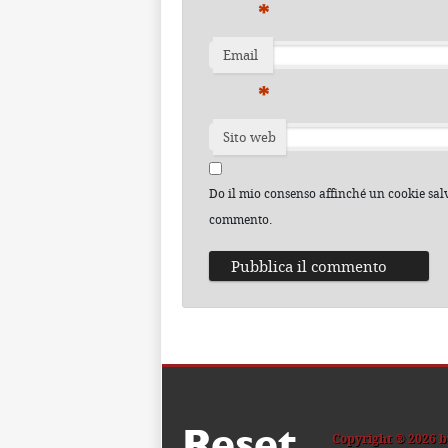
*
Email
*
Sito web
Do il mio consenso affinché un cookie salvi
commento.
Reset
Copyright ® 2026 b