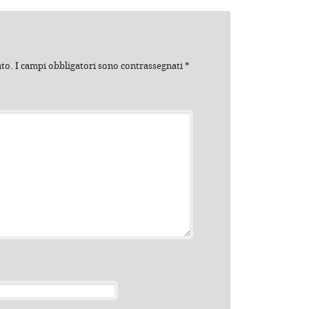
ato.
I campi obbligatori sono contrassegnati
*