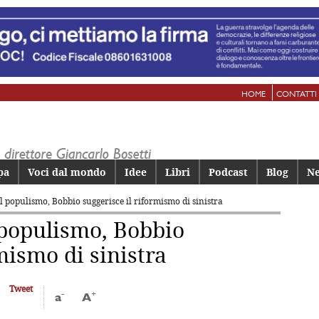
HOME
CONTATTI
pa
Voci dal mondo
Idee
Libri
Podcast
Blog
Ne
il populismo, Bobbio suggerisce il riformismo di sinistra
l populismo, Bobbio
mismo di sinistra
Tweet
-
+
a
A