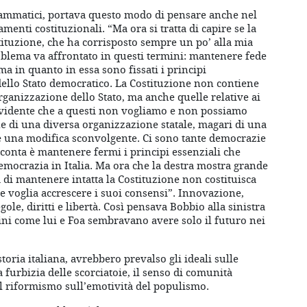
rammatici, portava questo modo di pensare anche nel
menti costituzionali. “Ma ora si tratta di capire se la
tituzione, che ha corrisposto sempre un po’ alla mia
roblema va affrontato in questi termini: mantenere fede
ma in quanto in essa sono fissati i principi
 dello Stato democratico. La Costituzione non contiene
ganizzazione dello Stato, ma anche quelle relative ai
. È evidente che a questi non vogliamo e non possiamo
one di una diversa organizzazione statale, magari di una
e una modifica sconvolgente. Ci sono tante democrazie
conta è mantenere fermi i principi essenziali che
mocrazia in Italia. Ma ora che la destra mostra grande
 di mantenere intatta la Costituzione non costituisca
he voglia accrescere i suoi consensi”. Innovazione,
gole, diritti e libertà. Così pensava Bobbio alla sinistra
ini come lui e Foa sembravano avere solo il futuro nei
storia italiana, avrebbero prevalso gli ideali sulle
a furbizia delle scorciatoie, il senso di comunità
el riformismo sull’emotività del populismo.