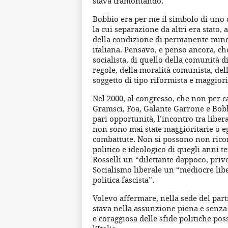
stava tramontando.
Bobbio era per me il simbolo di uno d
la cui separazione da altri era stato,
della condizione di permanente minor
italiana. Pensavo, e penso ancora, ch
socialista, di quello della comunità di
regole, della moralità comunista, de
soggetto di tipo riformista e maggior
Nel 2000, al congresso, che non per c
Gramsci, Foa, Galante Garrone e Bobbi
pari opportunità, l’incontro tra liber
non sono mai state maggioritarie o e
combattute. Non si possono non ricor
politico e ideologico di quegli anni te
Rosselli un “dilettante dappoco, privo
Socialismo liberale un “mediocre libel
politica fascista”.
Volevo affermare, nella sede del parti
stava nella assunzione piena e senza e
e coraggiosa delle sfide politiche po