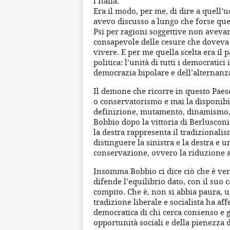
l’Italia.
Era il modo, per me, di dire a quell’
avevo discusso a lungo che forse quel 
Psi per ragioni soggettive non aveva
consapevole delle cesure che doveva 
vivere. E per me quella scelta era il 
politica: l’unità di tutti i democratici
democrazia bipolare e dell’alternanz
Il demone che ricorre in questo Paes
o conservatorismo e mai la disponibil
definizione, mutamento, dinamismo,
Bobbio dopo la vittoria di Berlusconi n
la destra rappresenta il tradizionali
distinguere la sinistra e la destra e u
conservazione, ovvero la riduzione a
Insomma Bobbio ci dice ciò che è vero:
difende l’equilibrio dato, con il suo c
compito. Che è, non si abbia paura, 
tradizione liberale e socialista ha a
democratica di chi cerca consenso e 
opportunità sociali e della pienezza d