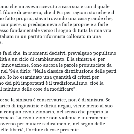
uomo che mi aveva ricevuto a casa sua e con il quale
filone di pensiero, che il Pci per ragioni storiche e il
no fatto proprio, stava trovando una casa grande che,
compiere, si predisponeva a farle proprie e a farle
passo fondamentale verso il sogno di tutta la mia vita
 italiani in un partito riformista collocato in una
a.
e fa sì che, in momenti decisivi, prevalgano populismo
ità a un ciclo di cambiamento. E la sinistra è, per
 innovazione. Sono ancora le parole pronunciate da
el ’94 a dirlo: “Nella classica distribuzione delle parti,
smo. Io ho esaminato una quantità di criteri per
no dei più importanti è il tradizionalismo, cioè la
l minimo delle cose da modificare”.
 se la sinistra è conservatrice, non è di sinistra. Se
arico di ingiustizie e diritti negati, viene meno al suo
un compito rivoluzionario, nel senso che proprio la
ffermato. La rivoluzione non violenta e interamente
governo per mutare radicalmente, nel segno delle
elle libertà, l’ordine di cose presente.