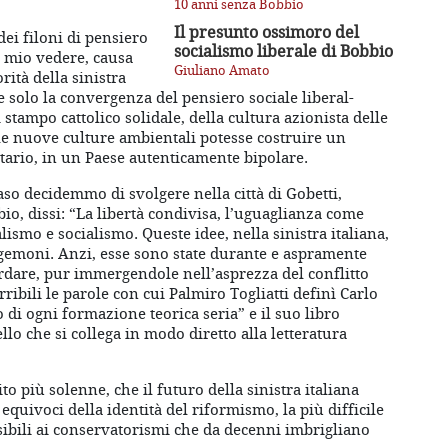
10 anni senza Bobbio
Il presunto ossimoro del
ei filoni di pensiero
socialismo liberale di Bobbio
 a mio vedere, causa
Giuliano Amato
ità della sinistra
e solo la convergenza del pensiero sociale liberal-
 stampo cattolico solidale, della cultura azionista delle
lle nuove culture ambientali potesse costruire un
itario, in un Paese autenticamente bipolare.
aso decidemmo di svolgere nella città di Gobetti,
o, dissi: “La libertà condivisa, l’uguaglianza come
alismo e socialismo. Queste idee, nella sinistra italiana,
gemoni. Anzi, esse sono state durante e aspramente
dare, pur immergendole nell’asprezza del conflitto
rribili le parole con cui Palmiro Togliatti definì Carlo
 di ogni formazione teorica seria” e il suo libro
lo che si collega in modo diretto alla letteratura
to più solenne, che il futuro della sinistra italiana
quivoci della identità del riformismo, la più difficile
ssibili ai conservatorismi che da decenni imbrigliano