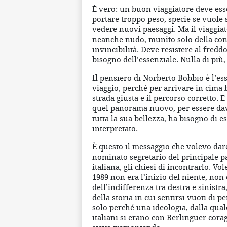
È vero: un buon viaggiatore deve ess
portare troppo peso, specie se vuole 
vedere nuovi paesaggi. Ma il viaggia
neanche nudo, munito solo della con
invincibilità. Deve resistere al freddo
bisogno dell’essenziale. Nulla di più
Il pensiero di Norberto Bobbio è l’ess
viaggio, perché per arrivare in cima 
strada giusta e il percorso corretto. 
quel panorama nuovo, per essere da
tutta la sua bellezza, ha bisogno di 
interpretato.
È questo il messaggio che volevo da
nominato segretario del principale par
italiana, gli chiesi di incontrarlo. Vo
1989 non era l’inizio del niente, non 
dell’indifferenza tra destra e sinist
della storia in cui sentirsi vuoti di p
solo perché una ideologia, dalla quale
italiani si erano con Berlinguer cora