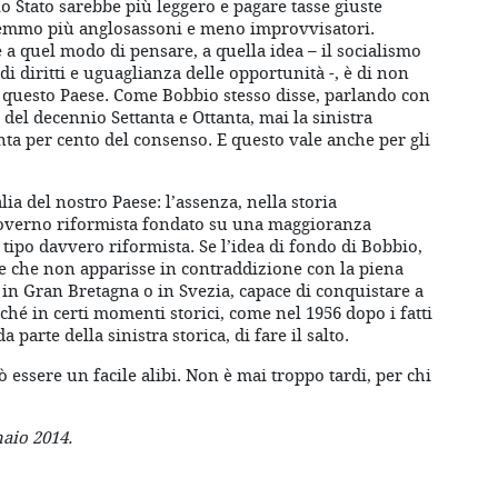
lo Stato sarebbe più leggero e pagare tasse giuste
remmo più anglosassoni e meno improvvisatori.
 a quel modo di pensare, a quella idea – il socialismo
di diritti e uguaglianza delle opportunità -, è di non
 questo Paese. Come Bobbio stesso disse, parlando con
 del decennio Settanta e Ottanta, mai la sinistra
anta per cento del consenso. E questo vale anche per gli
a del nostro Paese: l’assenza, nella storia
governo riformista fondato su una maggioranza
tipo davvero riformista. Se l’idea di fondo di Bobbio,
ale che non apparisse in contraddizione con la piena
e in Gran Bretagna o in Svezia, capace di conquistare a
erché in certi momenti storici, come nel 1956 dopo i fatti
 parte della sinistra storica, di fare il salto.
 essere un facile alibi. Non è mai troppo tardi, per chi
naio 2014.