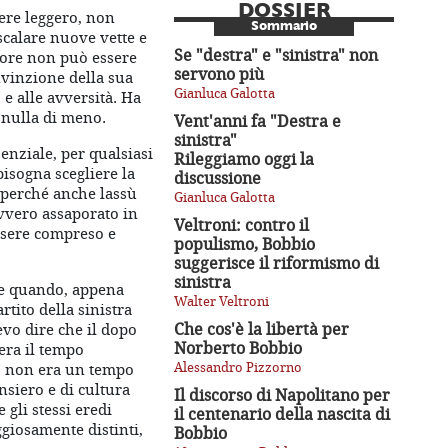
DOSSIER
ere leggero, non
Sommario
scalare nuove vette e
Se "destra" e "sinistra" non
tore non può essere
servono più
vinzione della sua
Gianluca Galotta
 e alle avversità. Ha
, nulla di meno.
Vent'anni fa "Destra e
sinistra"
enziale, per qualsiasi
Rileggiamo oggi la
bisogna scegliere la
discussione
E perché anche lassù
Gianluca Galotta
vvero assaporato in
Veltroni: contro il
essere compreso e
populismo, Bobbio
suggerisce il riformismo di
sinistra
re quando, appena
Walter Veltroni
tito della sinistra
Che cos'è la libertà per
levo dire che il dopo
Norberto Bobbio
era il tempo
Alessandro Pizzorno
ra, non era un tempo
ensiero e di cultura
Il discorso di Napolitano per
 gli stessi eredi
il centenario della nascita di
ggiosamente distinti,
Bobbio