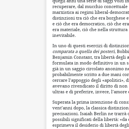
quegli anni una serie di saggi volti i
recuperare, dal mucchio concettuale d
marxistica ai regimi liberal-democrati
distinzioni tra ciò che era borghese 
e ciò che era democratico, ciò che era
era materiale, ciò che nella struttura
inevitabile.
In uno di questi esercizi di distinzio
comparata a quella dei posteri
, Bobbi
Benjamin Constant, tra libertà degli an
formulata in modo definitivo in un sa
già in un saggio circolato anonimo ne
probabilmente scritto a due mani con 
cercare l’appoggio degli «apolitici», 
avevano rivendicato il diritto di non
ultras e di preferire, invece, l’amore 
Superata la prima intenzione di consig
vent’anni dopo, la classica distinzio
precisazioni. Isaiah Berlin ne trarr
possibili significati della libertà: «d
esprimeva il desiderio di libertà deg