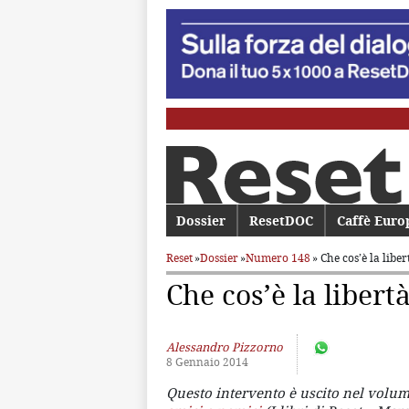
Menu principale
Dossier
Vai al contenuto principale
Vai al contenuto secondario
ResetDOC
Caffè Euro
Reset
»
Dossier
»
Numero 148
» Che cos’è la lib
Che cos’è la liber
Alessandro Pizzorno
8 Gennaio 2014
Questo intervento è uscito nel volu