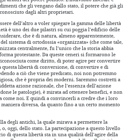
imenti che gli vengano dallo stato, il potere che già gli
conosciuto dagli altri proprietari.
ssere dell’altro a voler spiegare la gamma delle libertà
ietà è uno dei due pilastri su cui poggia l’edificio delle
onsiderare, che è di natura, almeno apparentemente,
i del sistema di ortodossia «organizzata» (che come tale,
nizzata centralmente, fu l’unico che la storia abbia
iforma protestante. Da queste ceneri si formarono le
iconosciuta come diritto, di poter agire per convertire
za questa libertà di conversione, di convertire e di
credendo a ciò che viene predicato, noi non potremmo
religiosa, che è propria dei moderni. Saremmo costretti a
iddetta azione razionale, che l’essenza dell’azione
ndone le patologie), è mirata ad ottenere benefici, e non
la come noi. E quindi a convincerli a credre che i loro
 in maniera diversa, da quanto fino a un certo momento
lla degli antichi, la quale mirava a permettere la
 o, oggi, dello stato. La partecipazione a questo livello
io di questa libertà sta in una qualità dell’agire della