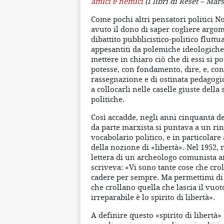
amici e nemici
(I libri di Reset – Mars
Come pochi altri pensatori politici 
avuto il dono di saper cogliere argom
dibattito pubblicistico-politico flutt
appesantiti da polemiche ideologiche,
mettere in chiaro ciò che di essi si p
potesse, con fondamento, dire, e, con
rassegnazione e di ostinata pedagogi
a collocarli nelle caselle giuste della 
politiche.
Così accadde, negli anni cinquanta d
da parte marxista si puntava a un rin
vocabolario politico, e in particolare
della nozione di «libertà». Nel 1952,
lettera di un archeologo comunista 
scriveva: «Vi sono tante cose che cro
cadere per sempre. Ma permettimi di d
che crollano quella che lascia il vuot
irreparabile è lo spirito di libertà».
A definire questo «spirito di libertà