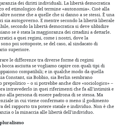
garanzia dei diritti individuali. La libertà democratica
ico ed etimologico del termine «autonomia». Cioè alla
 altre norme che a quelle che si danno a se stessi. È una
ci sia autogoverno. E mentre secondo la libertà liberale
bile, secondo la libertà democratica si deve ubbidire
siano se è stata la maggioranza dei cittadini a dettarle.
ratici a quei regimi, come i nostri, dove la
 sono poi sottoposte, se del caso, al sindacato di
ario superiore.
trare le differenze tra diverse forme di regimi
a bocca asciutta se vogliamo capire con quali tipi di
 appaiono compatibili; e in qualche modo da quella
 sia Constant, sia Bobbio, sia Berlin sembrano
 prepolitico – o si potrebbe anche dire «sociologico» –
ra intravederlo in quei riferimenti che fa all’intimità e
no alla persona di essere padrona di se stessa. Ma
enziale in cui viene confermato o meno il godimento
ura del rapporto tra potere statale e individuo. Non è che
nzia o la minaccia alle libertà dell’individuo.
 pluralismo