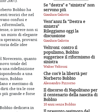
ilio 2007).
Se "destra" e "sinistra" non
Norberto Bobbio ha
servono più
enti teorici che nel
Gianluca Galotta
uavano confusi e
Vent'anni fa "Destra e
 riformularli,
sinistra"
otesse, o invece non si
Rileggiamo oggi la
 un misto di elegante
discussione
ca speranza, provarsi
Gianluca Galotta
storia delle idee
Veltroni: contro il
populismo, Bobbio
suggerisce il riformismo di
el Novecento, quanto
sinistra
novo totale del
Walter Veltroni
 a una ridefinizione
Che cos'è la libertà per
 rispondendo a una
Norberto Bobbio
amico, Bobbio
Alessandro Pizzorno
llano e meritano di
irti che tra le cose
Il discorso di Napolitano per
o più grande e forse
il centenario della nascita di
Bobbio
10 anni senza Bobbio
» Bobbio dedicava in
Il presunto ossimoro del