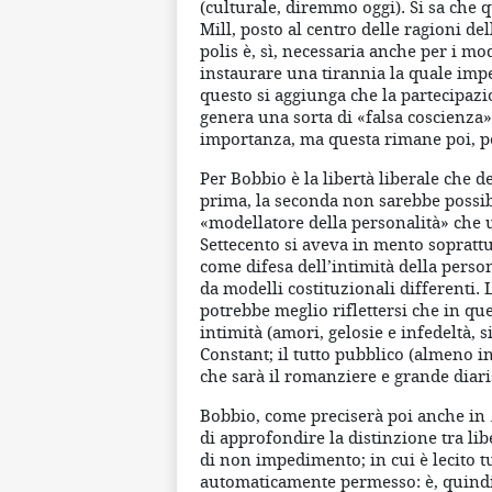
(culturale, diremmo oggi). Si sa che
Mill, posto al centro delle ragioni del
polis è, sì, necessaria anche per i mo
instaurare una tirannia la quale imped
questo si aggiunga che la partecipazi
genera una sorta di «falsa coscienza».
importanza, ma questa rimane poi, p
Per Bobbio è la libertà liberale che d
prima, la seconda non sarebbe possib
«modellatore della personalità» che 
Settecento si aveva in mento soprattut
come difesa dell’intimità della perso
da modelli costituzionali differenti. 
potrebbe meglio riflettersi che in que
intimità (amori, gelosie e infedeltà,
Constant; il tutto pubblico (almeno
che sarà il romanziere e grande diari
Bobbio, come preciserà poi anche in
di approfondire la distinzione tra lib
di non impedimento; in cui è lecito t
automaticamente permesso: è, quindi,