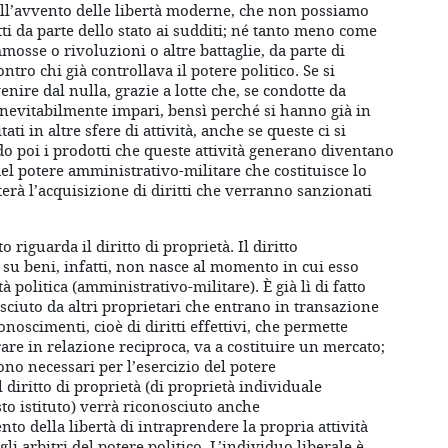
 nell’avvento delle libertà moderne, che non possiamo
ti da parte dello stato ai sudditi; né tanto meno come
mosse o rivoluzioni o altre battaglie, da parte di
ntro chi già controllava il potere politico. Se si
enire dal nulla, grazie a lotte che, se condotte da
inevitabilmente impari, bensì perché si hanno già in
ti in altre sfere di attività, anche se queste ci si
 poi i prodotti che queste attività generano diventano
 del potere amministrativo-militare che costituisce lo
tterà l’acquisizione di diritti che verranno sanzionati
riguarda il diritto di proprietà. Il diritto
à su beni, infatti, non nasce al momento in cui esso
 politica (amministrativo-militare). È già lì di fatto
ciuto da altri proprietari che entrano in transazione
onoscimenti, cioè di diritti effettivi, che permette
trare in relazione reciproca, va a costituire un mercato;
ono necessari per l’esercizio del potere
l diritto di proprietà (di proprietà individuale
to istituto) verrà riconosciuto anche
to della libertà di intraprendere la propria attività
i arbitri del potere politico. L’individuo liberale è