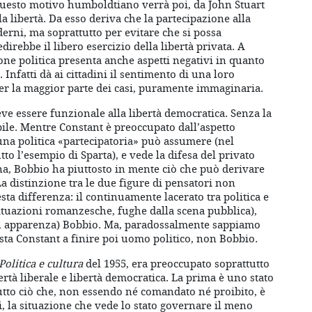
 questo motivo humboldtiano verrà poi, da John Stuart
la libertà. Da esso deriva che la partecipazione alla
derni, ma soprattutto per evitare che si possa
irebbe il libero esercizio della libertà privata. A
one politica presenta anche aspetti negativi in quanto
 Infatti dà ai cittadini il sentimento di una loro
er la maggior parte dei casi, puramente immaginaria.
eve essere funzionale alla libertà democratica. Senza la
ile. Mentre Constant è preoccupato dall’aspetto
una politica «partecipatoria» può assumere (nel
to l’esempio di Sparta), e vede la difesa del privato
na, Bobbio ha piuttosto in mente ciò che può derivare
La distinzione tra le due figure di pensatori non
sta differenza: il continuamente lacerato tra politica e
 situazioni romanzesche, fughe dalla scena pubblica),
 in apparenza) Bobbio. Ma, paradossalmente sappiamo
sta Constant a finire poi uomo politico, non Bobbio.
Politica e cultura
del 1955, era preoccupato soprattutto
ertà liberale e libertà democratica. La prima è uno stato
utto ciò che, non essendo né comandato né proibito, è
 la situazione che vede lo stato governare il meno