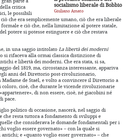
n gran parte a
socialismo liberale di Bobbio
ella critica
Giuliano Amato
ci, le possibili
e ciò che era semplicemente umano, ciò che era liberale
 formale e ciò che, nella limitazione al potere statale,
 del potere si potesse estinguere e ciò che restava
ne, in una saggio intitolato
La libertà dei moderni
o si rifaceva alla ormai classica distinzione di
tichi e libertà dei moderni. Che era stata, si sa,
ggio del 1819, ma, circostanza interessante, appariva
gli anni del Direttorio post-rivoluzionario,
Madame de Staël, e volto a convincere il Direttorio a
di coloro, cioè, che durante le vicende rivoluzionarie
 «appartenere», di non essere, cioè, né giacobini né
di pace.
lio politico di occasione, nascerà, nel saggio di
ne che resta tuttora a fondamento di sviluppi e
à quelle che considerava le domande fondamentali per i
a chi voglio essere governato» – con la quale si
li antichi; e «quanto voglio esser governato» – che