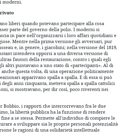
ei moderni.
privato
ivano liberi quando potevano partecipare alla cosa
ser parte del governo della polis. I moderni si
scia in pace nell’organizzarsi i loro affari quotidiani e
giose. Mentre nella prima versione gli avversari, pur
usseau e, in genere, i giacobini; nella versione del 1819,
Constant intendeva opporsi a una diversa versione di
ultras fautori della restaurazione, contro i quali egli
li altri puntavano a uno stato di «partecipanti». Al di
va, anche questa volta, di una operazione politicamente
reazionari apparivano spalla a spalla. E di essa si può
 degli anni cinquanta, metteva spalla a spalla cattolici
oni, si mostravano, per dir così, poco riverenti nei
r Bobbio, i rapporti che intercorrevano fra le due
rimo, la libertà pubblica ha la funzione di rendere
è fine a se stessa. Permette all’individuo di compiere le
 mirare a sviluppare sia le proprie personali potenzialità
sone le ragioni di una solidarietà intellettuale