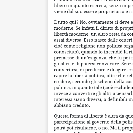
libero in quanto esercita, senza imped
viene dal suo essere proprietario e ri
È tutto qui? No, ovviamente ci deve e
moderne. Se infatti il diritto di propr
libertà moderne, un altro resta da c
assai diversa. Esso nasce dalle cener
cioè come religione non politica orga
conosciuto), quando lo incendiò la r
premesse di un’esigenza, che fu poi r
gli altri, e di potersi convertire. Sen
convertirsi, di predicare e di agire 
capire la libertà politica, oltre che 
credere, secondo gli schemi della cos
politica, in quanto tale (cioè esclude
invece a convertire gli altri a pensar
interessi siano diversi, o definibili
abbiano creduto.
Questa forma di libertà è altra da que
partecipazione al governo della polis,
potrà poi risultarne, o no. Ma il propr