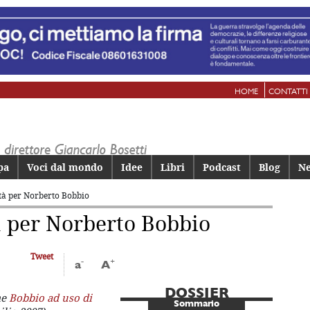
HOME
CONTATTI
pa
Voci dal mondo
Idee
Libri
Podcast
Blog
Ne
ertà per Norberto Bobbio
tà per Norberto Bobbio
Tweet
-
+
a
A
DOSSIER
me
Bobbio ad uso di
Sommario