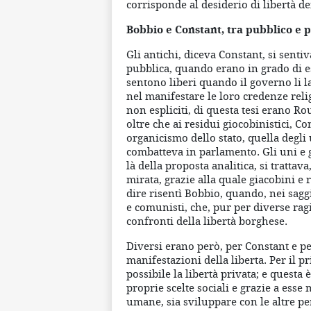
corrisponde al desiderio di libertà d
Bobbio e Constant, tra pubblico e 
Gli antichi, diceva Constant, si sent
pubblica, quando erano in grado di es
sentono liberi quando il governo li la
nel manifestare le loro credenze reli
non espliciti, di questa tesi erano Ro
oltre che ai residui giocobinistici, 
organicismo dello stato, quella degli 
combatteva in parlamento. Gli uni e g
là della proposta analitica, si tratta
mirata, grazie alla quale giacobini e 
dire risentì Bobbio, quando, nei saggi
e comunisti, che, pur per diverse ragi
confronti della libertà borghese.
Diversi erano però, per Constant e pe
manifestazioni della liberta. Per il p
possibile la libertà privata; e questa 
proprie scelte sociali e grazie a esse
umane, sia sviluppare con le altre per