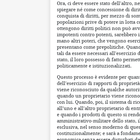
Ora, ci deve essere stato dell’altro,
spiegare né come concessione di dirit
conquista di diritti, per mezzo di som
popolazioni prive di potere in lotta co
ottengono diritti politici non può avv
impotenti contro potenti, sarebbero 
mano altri poteri, che vengono esercita
presentano come prepolitiche. Quando
tali da essere necessari all’esercizio
stato, il loro possesso di fatto perme
politicamente e istituzionalizzati.
Questo processo è evidente per quanto 
dell’esercizio di rapporti di propriet
viene riconosciuto da qualche autorità
quando un proprietario viene riconos
con lui. Quando, poi, il sistema di ric
all’uno e all’altro proprietario di en
e quando i prodotti di questo si rend
amministrativo-militare dello stato, i
esclusiva, nel senso moderno di ques
costituzionalmente; e sarà a fondamen
economica senza essere disturbati dagl