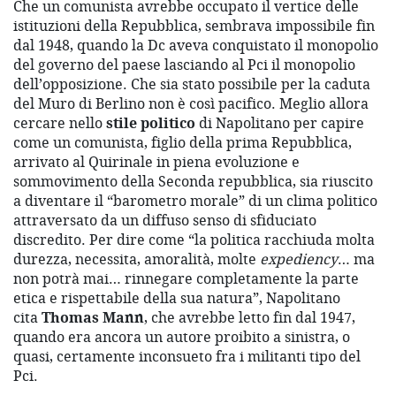
Che un comunista avrebbe occupato il vertice delle
istituzioni della Repubblica, sembrava impossibile fin
dal 1948, quando la Dc aveva conquistato il monopolio
del governo del paese lasciando al Pci il monopolio
dell’opposizione. Che sia stato possibile per la caduta
del Muro di Berlino non è così pacifico. Meglio allora
cercare nello
stile politico
di Napolitano per capire
come un comunista, figlio della prima Repubblica,
arrivato al Quirinale in piena evoluzione e
sommovimento della Seconda repubblica, sia riuscito
a diventare il “barometro morale” di un clima politico
attraversato da un diffuso senso di sfiduciato
discredito. Per dire come “la politica racchiuda molta
durezza, necessita, amoralità, molte
expediency
… ma
non potrà mai… rinnegare completamente la parte
etica e rispettabile della sua natura”, Napolitano
cita
Thomas Mann
, che avrebbe letto fin dal 1947,
quando era ancora un autore proibito a sinistra, o
quasi, certamente inconsueto fra i militanti tipo del
Pci.