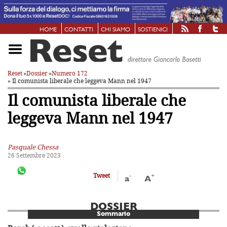
HOME
CONTATTI
CHI SIAMO
SOSTIENICI
Reset
»
Dossier
»
Numero 172
» Il comunista liberale
che leggeva Mann nel 1947
Il comunista liberale
che
leggeva Mann nel 1947
Pasquale Chessa
26 Settembre 2023
-
+
Tweet
a
A
DOSSIER
Sommario