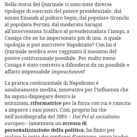
Nella storia del Quirinale ci sono state diverse
tipologie di esercizio del potere presidenziale: dal
notaio Einaudi al politico Segni, dal popolare Gronchi
al populista Pertini, dal moderato Saragat
all’interventista Scalfaro al presidenzialista Ciampi, a
Cossiga che ne ha impersonato più di una. A quale
tipologia si può inscrivere Napolitano? Con lui il
Quirinale sembra aver raggiunto il massimo del
potere costituzionale possibile. Per molto meno
Cossiga è stato costretto a difendersi da un possibile e
affatto impensabile
impeachment
!
La pratica costituzionale di Napolitano è
assolutamente inedita, innovativa per l’influenza che
ha saputo dispiegare dentro le
istituzioni,
riformatrice
per la forza con cui è riuscita
a imporre i suoi poteri. Così, proprio lui che
nell’autobiografia del 2005 –
Dal Pci al socialismo
europeo –
lamentava un
eccesso di
personalizzazione della politica
, ha finito per
scalare le vette dei sondaggi d’opinione, unico leader