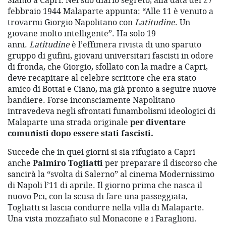
Siamo a Capri. Nel suo diario segreto, alla data del 27
febbraio 1944 Malaparte appunta: “Alle 11 è venuto a
trovarmi Giorgio Napolitano con
Latitudine
. Un
giovane molto intelligente”. Ha solo 19
anni.
Latitudine
è l’effimera rivista di uno sparuto
gruppo di gufini, giovani universitari fascisti in odore
di fronda, che Giorgio, sfollato con la madre a Capri,
deve recapitare al celebre scrittore che era stato
amico di Bottai e Ciano, ma già pronto a seguire nuove
bandiere. Forse inconsciamente Napolitano
intravedeva negli sfrontati funambolismi ideologici di
Malaparte una strada originale
per diventare
comunisti dopo essere stati fascisti.
Succede che in quei giorni si sia rifugiato a Capri
anche
Palmiro Togliatti
per preparare il discorso che
sancirà la “svolta di Salerno” al cinema Modernissimo
di Napoli l’11 di aprile. Il giorno prima che nasca il
nuovo Pci, con la scusa di fare una passeggiata,
Togliatti si lascia condurre nella villa di Malaparte.
Una vista mozzafiato sul Monacone e i Faraglioni.