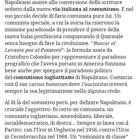
Napolitano assiste alla conversione dello scrittore
sedotto dalla nuova
via italiana al comunismo
. E nel
suo piccolo decide di farsi comunista pure lui. Un
comunista speciale, a cui la storia ha riservato la
missione paradossale di prendere il potere della
nuova Italia postfascista conquistando il Quirinale
senza bisogno di fare la rivoluzione. “
Buscar el
Levante por el Poniente
”: la formula usata da
Cristoforo Colombo per rappresentare il paradosso
geografico che l’aveva portato in America funziona
bene anche per spiegare il paradosso politico
del
comunismo togliattiano
di Napolitano. Comincia
così il suo
cursus honorum
dove
l’auctoritas
troverà
sempre la sua legittimazione nella
dignitas
civile.
Al di là del sostantivo però, per definire Napolitano, è
cruciale l’aggettivo: fu certo un comunista, un
comunista togliattiano, amendoliano, liberale,
socialdemocratico, di destra… Sempre in linea con il
Partito: con l’Urss in Ungheria nel 1956, contro l’Urss
in Cecoslovacchia nel 1968. Un “comunista di classe”