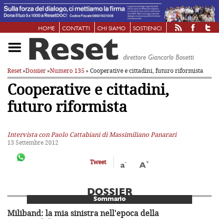
HOME
CONTATTI
CHI SIAMO
SOSTIENICI
Reset
»
Dossier
»
Numero 135
» Cooperative e cittadini, futuro riformista
Cooperative e cittadini,
futuro riformista
Intervista con Paolo Cattabiani di Massimiliano Panarari
13 Settembre 2012
-
+
Tweet
a
A
DOSSIER
Sommario
Miliband: la mia sinistra nell'epoca della