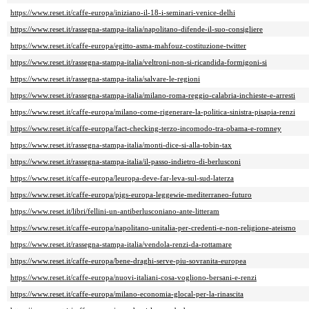
https://www.reset.it/caffe-europa/iniziano-il-18-i-seminari-venice-delhi
https://www.reset.it/rassegna-stampa-italia/napolitano-difende-il-suo-consigliere
https://www.reset.it/caffe-europa/egitto-asma-mahfouz-costituzione-twitter
https://www.reset.it/rassegna-stampa-italia/veltroni-non-si-ricandida-formigoni-si
https://www.reset.it/rassegna-stampa-italia/salvare-le-regioni
https://www.reset.it/rassegna-stampa-italia/milano-roma-reggio-calabria-inchieste-e-arresti
https://www.reset.it/caffe-europa/milano-come-rigenerare-la-politica-sinistra-pisapia-renzi
https://www.reset.it/caffe-europa/fact-checking-terzo-incomodo-tra-obama-e-romney
https://www.reset.it/rassegna-stampa-italia/monti-dice-si-alla-tobin-tax
https://www.reset.it/rassegna-stampa-italia/il-passo-indietro-di-berlusconi
https://www.reset.it/caffe-europa/leuropa-deve-far-leva-sul-sud-laterza
https://www.reset.it/caffe-europa/pigs-europa-leggewie-mediterraneo-futuro
https://www.reset.it/libri/fellini-un-antiberlusconiano-ante-litteram
https://www.reset.it/caffe-europa/napolitano-unitalia-per-credenti-e-non-religione-ateismo
https://www.reset.it/rassegna-stampa-italia/vendola-renzi-da-rottamare
https://www.reset.it/caffe-europa/bene-draghi-serve-piu-sovranita-europea
https://www.reset.it/caffe-europa/nuovi-italiani-cosa-vogliono-bersani-e-renzi
https://www.reset.it/caffe-europa/milano-economia-glocal-per-la-rinascita