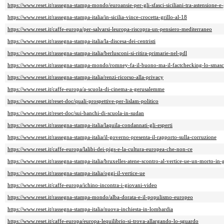
https://www.reset.it/rassegna-stampa-mondo/euroansie-per-gli-sfasci-siciliani-tra-astensione-e-
https://www.reset.it/rassegna-stampa-italia/in-sicilia-vince-crocetta-grillo-al-18
https://www.reset.it/caffe-europa/per-salvarsi-leuropa-riscopra-un-pensiero-mediterraneo
https://www.reset.it/rassegna-stampa-italia/la-discesa-dei-centristi
https://www.reset.it/rassegna-stampa-italia/berlusconi-si-ritira-primarie-nel-pdl
https://www.reset.it/rassegna-stampa-mondo/romney-fa-il-buono-ma-il-factchecking-lo-smas
https://www.reset.it/rassegna-stampa-italia/renzi-ricorso-alla-privacy
https://www.reset.it/caffe-europa/a-scuola-di-cinema-a-gerusalemme
https://www.reset.it/reset-doc/quali-prospettive-per-lislam-politico
https://www.reset.it/reset-doc/sui-banchi-di-scuola-in-sudan
https://www.reset.it/rassegna-stampa-italia/laquila-condannati-gli-esperti
https://www.reset.it/rassegna-stampa-italia/il-governo-presenta-il-rapporto-sulla-corruzione
https://www.reset.it/caffe-europa/lalibi-dei-pigs-e-la-cultura-europea-che-non-ce
https://www.reset.it/rassegna-stampa-italia/bruxelles-atene-scontro-al-vertice-ue-un-morto-in-
https://www.reset.it/rassegna-stampa-italia/oggi-il-vertice-ue
https://www.reset.it/caffe-europa/ichino-incontra-i-giovani-video
https://www.reset.it/rassegna-stampa-mondo/alba-dorata-e-il-populismo-europeo
https://www.reset.it/rassegna-stampa-italia/nuova-inchiesta-in-lombardia
https://www.reset.it/caffe-europa/europa-lequilibrio-si-trova-allargando-lo-sguardo