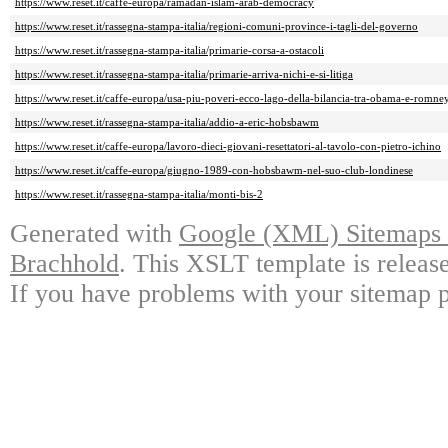
https://www.reset.it/caffe-europa/ramadan-islam-arab-democracy
https://www.reset.it/rassegna-stampa-italia/regioni-comuni-province-i-tagli-del-governo
https://www.reset.it/rassegna-stampa-italia/primarie-corsa-a-ostacoli
https://www.reset.it/rassegna-stampa-italia/primarie-arriva-nichi-e-si-litiga
https://www.reset.it/caffe-europa/usa-piu-poveri-ecco-lago-della-bilancia-tra-obama-e-romne
https://www.reset.it/rassegna-stampa-italia/addio-a-eric-hobsbawm
https://www.reset.it/caffe-europa/lavoro-dieci-giovani-resettatori-al-tavolo-con-pietro-ichino
https://www.reset.it/caffe-europa/giugno-1989-con-hobsbawm-nel-suo-club-londinese
https://www.reset.it/rassegna-stampa-italia/monti-bis-2
Generated with
Google (XML) Sitemaps G
Brachhold
. This XSLT template is releas
If you have problems with your sitemap p