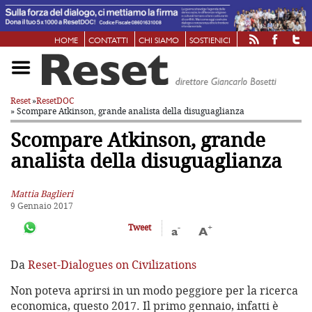
HOME
CONTATTI
CHI SIAMO
SOSTIENICI
Reset
»
ResetDOC
» Scompare Atkinson, grande
analista della disuguaglianza
Scompare Atkinson, grande
analista della disuguaglianza
Mattia Baglieri
9 Gennaio 2017
-
+
Tweet
a
A
Da
Reset-Dialogues on Civilizations
Non poteva aprirsi in un modo peggiore per la ricerca
economica, questo 2017. Il primo gennaio, infatti è