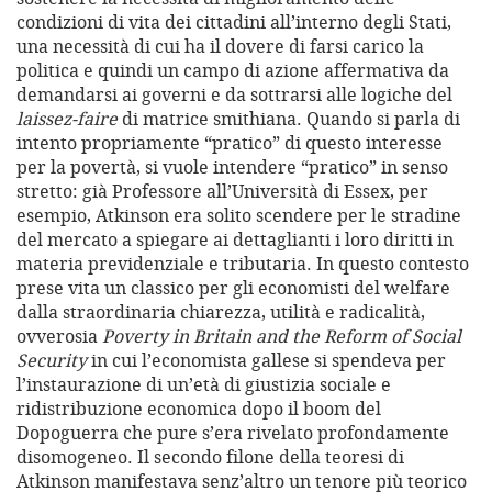
condizioni di vita dei cittadini all’interno degli Stati,
una necessità di cui ha il dovere di farsi carico la
politica e quindi un campo di azione affermativa da
demandarsi ai governi e da sottrarsi alle logiche del
laissez-faire
di matrice smithiana. Quando si parla di
intento propriamente “pratico” di questo interesse
per la povertà, si vuole intendere “pratico” in senso
stretto: già Professore all’Università di Essex, per
esempio, Atkinson era solito scendere per le stradine
del mercato a spiegare ai dettaglianti i loro diritti in
materia previdenziale e tributaria. In questo contesto
prese vita un classico per gli economisti del welfare
dalla straordinaria chiarezza, utilità e radicalità,
ovverosia
Poverty in Britain and the Reform of Social
Security
in cui l’economista gallese si spendeva per
l’instaurazione di un’età di giustizia sociale e
ridistribuzione economica dopo il boom del
Dopoguerra che pure s’era rivelato profondamente
disomogeneo. Il secondo filone della teoresi di
Atkinson manifestava senz’altro un tenore più teorico