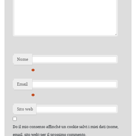
Nome
*
Email
*
Sito web
Do il mio consenso affinché un cookie salvi i miei dati (nome,
email, sito web) per il prossimo commento.