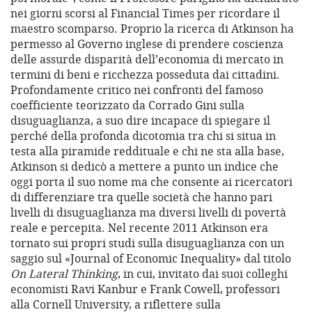
nei giorni scorsi al Financial Times per ricordare il
maestro scomparso. Proprio la ricerca di Atkinson ha
permesso al Governo inglese di prendere coscienza
delle assurde disparità dell’economia di mercato in
termini di beni e ricchezza posseduta dai cittadini.
Profondamente critico nei confronti del famoso
coefficiente teorizzato da Corrado Gini sulla
disuguaglianza, a suo dire incapace di spiegare il
perché della profonda dicotomia tra chi si situa in
testa alla piramide reddituale e chi ne sta alla base,
Atkinson si dedicò a mettere a punto un indice che
oggi porta il suo nome ma che consente ai ricercatori
di differenziare tra quelle società che hanno pari
livelli di disuguaglianza ma diversi livelli di povertà
reale e percepita. Nel recente 2011 Atkinson era
tornato sui propri studi sulla disuguaglianza con un
saggio sul «Journal of Economic Inequality» dal titolo
On Lateral Thinking
, in cui, invitato dai suoi colleghi
economisti Ravi Kanbur e Frank Cowell, professori
alla Cornell University, a riflettere sulla