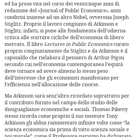
ed ha preso vita nel corso dei venticinque anni di
redazione del «Journal of Public Economics», anni
condivisi insieme ad un altro Nobel, ovverosia Joseph
Stiglitz. Proprio il lavoro congiunto di Atkinson e
Stiglitz, infatti, si pone alle fondamenta dell’odierna
critica alle storture cicliche dell’economia di libero
mercato. Il libro
Lectures in Public Economics
curato
proprio congiuntamente da Stiglitz e da Atkinson è il
caposaldo che rielabora il pensiero di Arthur Pigou
secondo cui nell’economia contemporanea l’equità
deve tornare ad avere almeno lo stesso peso
dell’interesse che gli economisti manifestano per
l’efficienza nell’allocazione delle risorse.
Ma Atkinson sarà senz’altro ricordato soprattutto per
il contributo fornito nel campo dello studio delle
disuguaglianze economiche e sociali. Thomas Piketty
stesso ricorda come proprio il suo mentore Tony
Atkinson gli abbia rammentato infinite volte come “la
scienza economica sia prima di tutto scienza sociale e
poi morale”, come il Professore parigino ha dichiarato