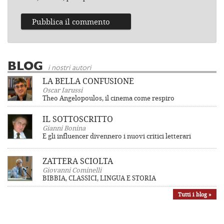
BLOG
i nostri autori
LA BELLA CONFUSIONE
Oscar Iarussi
Theo Angelopoulos, il cinema come respiro
IL SOTTOSCRITTO
Gianni Bonina
E gli influencer divennero i nuovi critici letterari
ZATTERA SCIOLTA
Giovanni Cominelli
BIBBIA, CLASSICI, LINGUA E STORIA
Tutti i blog »