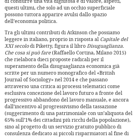
di condurre una vita dignitosa e di valore, aspetti,
questi ultimi, che solo ad un occhio superficiale
possono tuttora apparire avulsi dallo spazio
dell’economia politica.
Tra gli ultimi contributi di Atkinson che possiamo
leggere in italiano, proprio in risposta al
Capitale del
XXI secolo
di Piketty, figura il libro
Disuguaglianza.
Che cosa si può fare
(Raffaello Cortina, Milano 2015)
che rielabora dieci proposte radicali per il
superamento della disuguaglianza economica già
scritte per un numero monografico del «British
Journal of Sociology» nel 2014 e che passano
attraverso una critica ai processi telematici come
esclusiva concezione del lavoro futuro a fronte del
progressivo abbandono del lavoro manuale, e ancora
dall’incentivo al progressivismo della tassazione
(suggerimento di una patrimoniale con un’aliquota del
65% sull’1% dei cittadini più ricchi della popolazione),
sino al progetto di un servizio gratuito pubblico di
consulenza dedicato ai piccoli risparmiatori al fine di