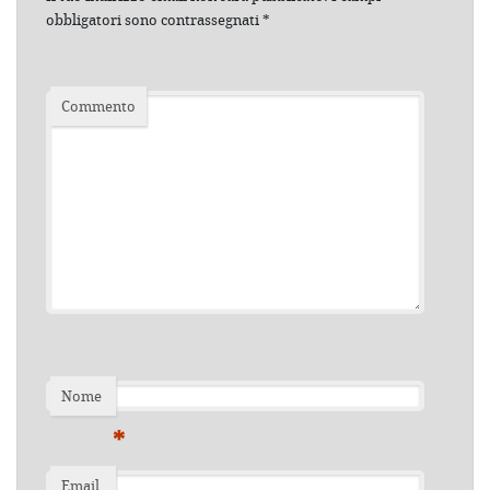
obbligatori sono contrassegnati
*
Commento
Nome
*
Email