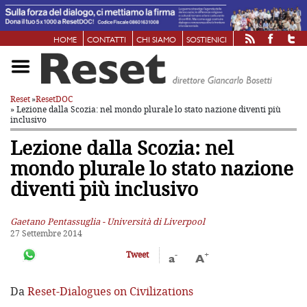
HOME
CONTATTI
CHI SIAMO
SOSTIENICI
Reset
»
ResetDOC
» Lezione dalla Scozia: nel mondo plurale
lo stato nazione diventi più
inclusivo
Lezione dalla Scozia: nel
mondo plurale
lo stato nazione
diventi più inclusivo
Gaetano Pentassuglia - Università di Liverpool
27 Settembre 2014
-
+
Tweet
a
A
Da
Reset-Dialogues on Civilizations