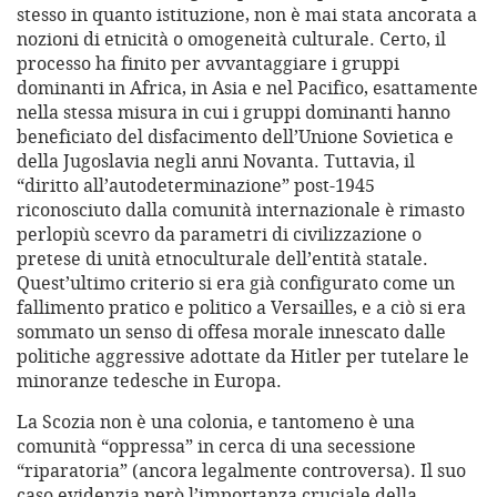
stesso in quanto istituzione, non è mai stata ancorata a
nozioni di etnicità o omogeneità culturale. Certo, il
processo ha finito per avvantaggiare i gruppi
dominanti in Africa, in Asia e nel Pacifico, esattamente
nella stessa misura in cui i gruppi dominanti hanno
beneficiato del disfacimento dell’Unione Sovietica e
della Jugoslavia negli anni Novanta. Tuttavia, il
“diritto all’autodeterminazione” post-1945
riconosciuto dalla comunità internazionale è rimasto
perlopiù scevro da parametri di civilizzazione o
pretese di unità etnoculturale dell’entità statale.
Quest’ultimo criterio si era già configurato come un
fallimento pratico e politico a Versailles, e a ciò si era
sommato un senso di offesa morale innescato dalle
politiche aggressive adottate da Hitler per tutelare le
minoranze tedesche in Europa.
La Scozia non è una colonia, e tantomeno è una
comunità “oppressa” in cerca di una secessione
“riparatoria” (ancora legalmente controversa). Il suo
caso evidenzia però l’importanza cruciale della