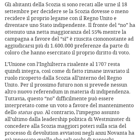
Gli abitanti della Scozia si sono recati alle urne il 18
settembre per decidere se la Scozia dovesse o meno
recidere il proprio legame con il Regno Unito e
diventare uno Stato indipendente. Il fronte del “no” ha
ottenuto una netta maggioranza del 55% mentre la
campagna a favore del “sì” è riuscita ciononostante ad
aggiudicarsi più di 1.600.000 preferenze da parte di
coloro che hanno esercitato il proprio diritto di voto.
L’Unione con l’Inghilterra risalente al 1707 resta
quindi integra, così come di fatto rimane invariato il
ruolo ricoperto dalla Scozia all’interno del Regno
Unito. Per il prossimo futuro non si prevede nessun
altro nuovo referendum in materia di indipendenza.
Tuttavia, questo “no” difficilmente può essere
interpretato come un voto a favore del mantenimento
dello
status quo
. Al contrario, l’impegno assunto
all’ultimo dalla leadership politica di Westminster di
concedere alla Scozia maggiori poteri sulla scia del
processo di devolution avviatosi negli anni Novanta ha
già innescato quello che agli occhi di parecchi