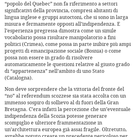
“popolo del Quebec” non fa riferimento a settori
significativi della provincia, compresi abitanti di
lingua inglese e gruppi autoctoni, che si sono in larga
misura e fermamente opposti all’indipendenza. E
l’esperienza pregressa dimostra come un simile
vocabolario possa risultare manipolatorio a fini
politici (Crimea), come possa in parte inibire più ampi
progetti di emancipazione sociale (Bosnia) o come
possa non essere in grado di risolvere
automaticamente le questioni relative al giusto grado
di “appartenenza” nell’ambito di uno Stato
(Catalogna).
Non deve sorprendere che la vittoria del fronte del
“no” al referendum scozzese sia stata accolta con un
immenso sospiro di sollievo al di fuori della Gran
Bretagna. C’era infatti la percezione che un’eventuale
indipendenza della Scozia potesse generare
scompiglio e ulteriore frammentazione in
un’architettura europea già assai fragile. Oltretutto,
avrebbe potuto creare un precedente pericoloso per