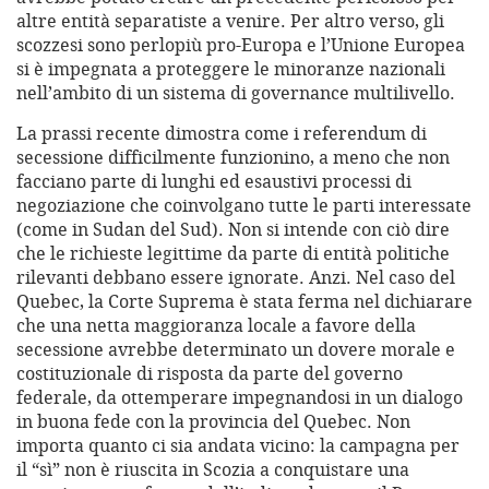
altre entità separatiste a venire. Per altro verso, gli
scozzesi sono perlopiù pro-Europa e l’Unione Europea
si è impegnata a proteggere le minoranze nazionali
nell’ambito di un sistema di governance multilivello.
La prassi recente dimostra come i referendum di
secessione difficilmente funzionino, a meno che non
facciano parte di lunghi ed esaustivi processi di
negoziazione che coinvolgano tutte le parti interessate
(come in Sudan del Sud). Non si intende con ciò dire
che le richieste legittime da parte di entità politiche
rilevanti debbano essere ignorate. Anzi. Nel caso del
Quebec, la Corte Suprema è stata ferma nel dichiarare
che una netta maggioranza locale a favore della
secessione avrebbe determinato un dovere morale e
costituzionale di risposta da parte del governo
federale, da ottemperare impegnandosi in un dialogo
in buona fede con la provincia del Quebec. Non
importa quanto ci sia andata vicino: la campagna per
il “sì” non è riuscita in Scozia a conquistare una