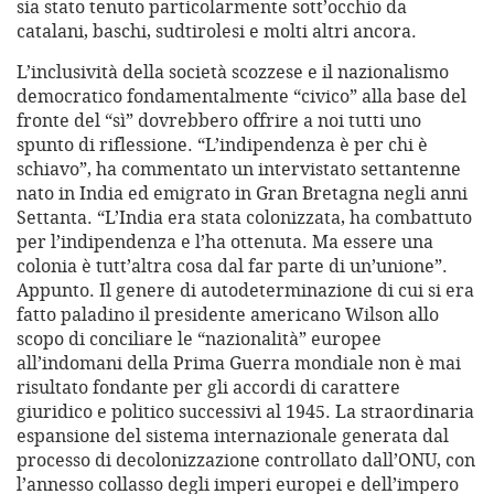
sia stato tenuto particolarmente sott’occhio da
catalani, baschi, sudtirolesi e molti altri ancora.
L’inclusività della società scozzese e il nazionalismo
democratico fondamentalmente “civico” alla base del
fronte del “sì” dovrebbero offrire a noi tutti uno
spunto di riflessione. “L’indipendenza è per chi è
schiavo”, ha commentato un intervistato settantenne
nato in India ed emigrato in Gran Bretagna negli anni
Settanta. “L’India era stata colonizzata, ha combattuto
per l’indipendenza e l’ha ottenuta. Ma essere una
colonia è tutt’altra cosa dal far parte di un’unione”.
Appunto. Il genere di autodeterminazione di cui si era
fatto paladino il presidente americano Wilson allo
scopo di conciliare le “nazionalità” europee
all’indomani della Prima Guerra mondiale non è mai
risultato fondante per gli accordi di carattere
giuridico e politico successivi al 1945. La straordinaria
espansione del sistema internazionale generata dal
processo di decolonizzazione controllato dall’ONU, con
l’annesso collasso degli imperi europei e dell’impero