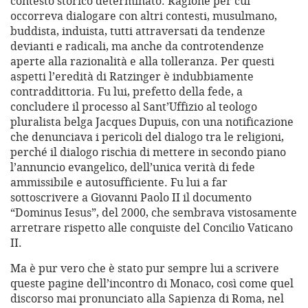
contesto storico determinato. Ragione per cui
occorreva dialogare con altri contesti, musulmano,
buddista, induista, tutti attraversati da tendenze
devianti e radicali, ma anche da controtendenze
aperte alla razionalità e alla tolleranza. Per questi
aspetti l’eredità di Ratzinger è indubbiamente
contraddittoria. Fu lui, prefetto della fede, a
concludere il processo al Sant’Uffizio al teologo
pluralista belga Jacques Dupuis, con una notificazione
che denunciava i pericoli del dialogo tra le religioni,
perché il dialogo rischia di mettere in secondo piano
l’annuncio evangelico, dell’unica verità di fede
ammissibile e autosufficiente. Fu lui a far
sottoscrivere a Giovanni Paolo II il documento
“Dominus Iesus”, del 2000, che sembrava vistosamente
arretrare rispetto alle conquiste del Concilio Vaticano
II.
Ma è pur vero che è stato pur sempre lui a scrivere
queste pagine dell’incontro di Monaco, così come quel
discorso mai pronunciato alla Sapienza di Roma, nel