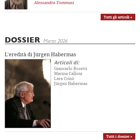
Alessandra Tommasi
Tutti gli articoli »
DOSSIER
Marzo 2026
L'eredità di Jürgen Habermas
Articoli di:
Giancarlo Bosetti
Marina Calloni
Lara Crinò
Jürgen Habermas
Tutti i dossier »