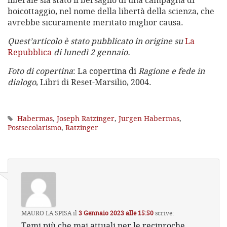
liberale sia stato il bersaglio di una campagna di
boicottaggio, nel nome della libertà della scienza, che
avrebbe sicuramente meritato miglior causa.
Quest’articolo è stato pubblicato in origine su
La
Repubblica
di lunedì 2 gennaio.
Foto di copertina
: La copertina di
Ragione e fede in
dialogo
, Libri di Reset-Marsilio, 2004.
Habermas
,
Joseph Ratzinger
,
Jurgen Habermas
,
Postsecolarismo
,
Ratzinger
MAURO LA SPISA
il
3 Gennaio 2023 alle 15:50
scrive:
Temi più che mai attuali per le reciproche