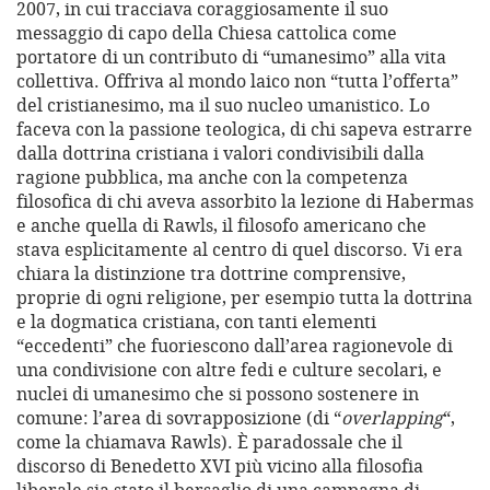
2007, in cui tracciava coraggiosamente il suo
messaggio di capo della Chiesa cattolica come
portatore di un contributo di “umanesimo” alla vita
collettiva. Offriva al mondo laico non “tutta l’offerta”
del cristianesimo, ma il suo nucleo umanistico. Lo
faceva con la passione teologica, di chi sapeva estrarre
dalla dottrina cristiana i valori condivisibili dalla
ragione pubblica, ma anche con la competenza
filosofica di chi aveva assorbito la lezione di Habermas
e anche quella di Rawls, il filosofo americano che
stava esplicitamente al centro di quel discorso. Vi era
chiara la distinzione tra dottrine comprensive,
proprie di ogni religione, per esempio tutta la dottrina
e la dogmatica cristiana, con tanti elementi
“eccedenti” che fuoriescono dall’area ragionevole di
una condivisione con altre fedi e culture secolari, e
nuclei di umanesimo che si possono sostenere in
comune: l’area di sovrapposizione (di “
overlapping
“,
come la chiamava Rawls). È paradossale che il
discorso di Benedetto XVI più vicino alla filosofia