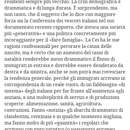
residenti sempre più vecchio. La crisi demografica è
drammatica e di lunga durata. È sorprendente, ma
non tanto, che il soggetto che lo dice con maggiore
forza sia la Conferenza dei vescovi italiani nel suo
documentato recente rapporto, che invoca una società
più «generativa» e una politica concretamente più
incoraggiante per il «fare famiglia». La Cei ha le sue
ragioni confessionali per perorare la causa delle
nascite, ma è certo che un aumento del tasso di
natalità renderebbe meno drammatico il flusso di
immigrati in entrata e dovrebbe essere desiderato da
destra e da sinistra, anche se non potrà mai rovesciare
la tendenza generale, perché gli immigrati arrivano in
corrispondenza di un reale vuoto, di un fabbisogno «di
sistema» degli italiani per far fronte all’assistenza agli
anziani, a una molteplicità di servizi e di produzioni
scoperte: alimentazione, sanità, agricoltura,
costruzioni. Fanno «notizia» gli sbarchi drammatici di
clandestini, centinaia e in qualche momento migliaia,
ma fanno molto di più «quantità» i regolari che
arrivano con visto turistico (o passaporto europeo,