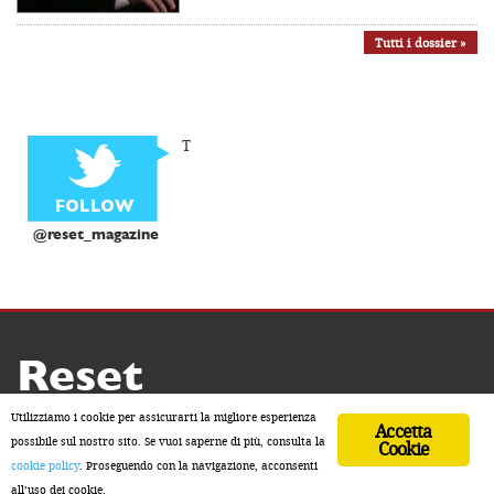
Tutti i dossier »
T
@reset_magazine
Reset
Copyright ® 2026 by Reset
Utilizziamo i cookie per assicurarti la migliore esperienza
Accetta
Home
Contatti
Chi siamo
Sostienici
possibile sul nostro sito. Se vuoi saperne di più, consulta la
Cookie
cookie policy
. Proseguendo con la navigazione, acconsenti
ISSN 2611-5883
all’uso dei cookie.