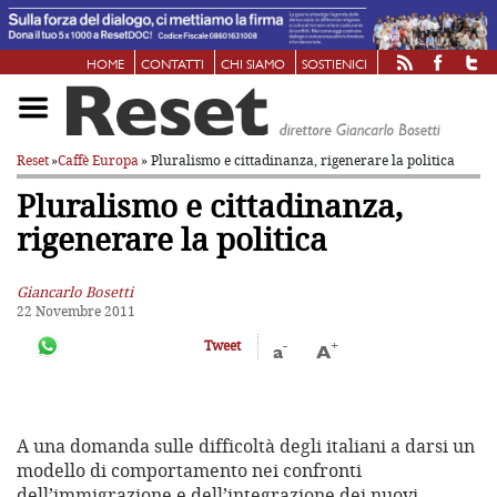
HOME
CONTATTI
CHI SIAMO
SOSTIENICI
Reset
»
Caffè Europa
» Pluralismo e cittadinanza, rigenerare la politica
Pluralismo e cittadinanza,
rigenerare la politica
Giancarlo Bosetti
22 Novembre 2011
-
+
Tweet
a
A
A una domanda sulle difficoltà degli italiani a darsi un
modello di comportamento nei confronti
dell’immigrazione e dell’integrazione dei nuovi