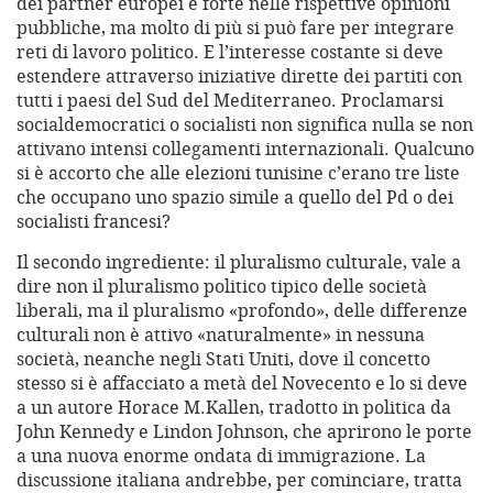
dei partner europei è forte nelle rispettive opinioni
pubbliche, ma molto di più si può fare per integrare
reti di lavoro politico. E l’interesse costante si deve
estendere attraverso iniziative dirette dei partiti con
tutti i paesi del Sud del Mediterraneo. Proclamarsi
socialdemocratici o socialisti non significa nulla se non
attivano intensi collegamenti internazionali. Qualcuno
si è accorto che alle elezioni tunisine c’erano tre liste
che occupano uno spazio simile a quello del Pd o dei
socialisti francesi?
Il secondo ingrediente: il pluralismo culturale, vale a
dire non il pluralismo politico tipico delle società
liberali, ma il pluralismo «profondo», delle differenze
culturali non è attivo «naturalmente» in nessuna
società, neanche negli Stati Uniti, dove il concetto
stesso si è affacciato a metà del Novecento e lo si deve
a un autore Horace M.Kallen, tradotto in politica da
John Kennedy e Lindon Johnson, che aprirono le porte
a una nuova enorme ondata di immigrazione. La
discussione italiana andrebbe, per cominciare, tratta