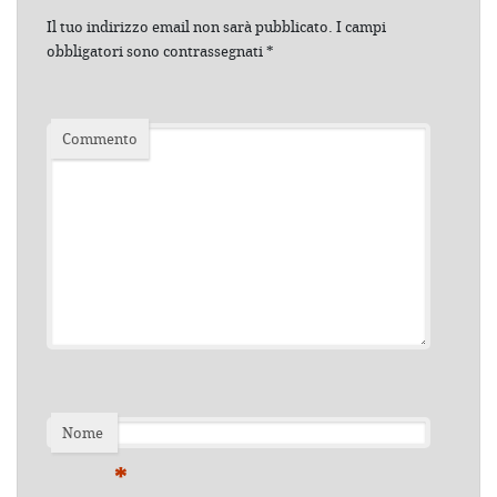
Il tuo indirizzo email non sarà pubblicato.
I campi
obbligatori sono contrassegnati
*
Commento
Nome
*