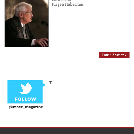
Jürgen Habermas
Tutti i dossier »
T
@reset_magazine