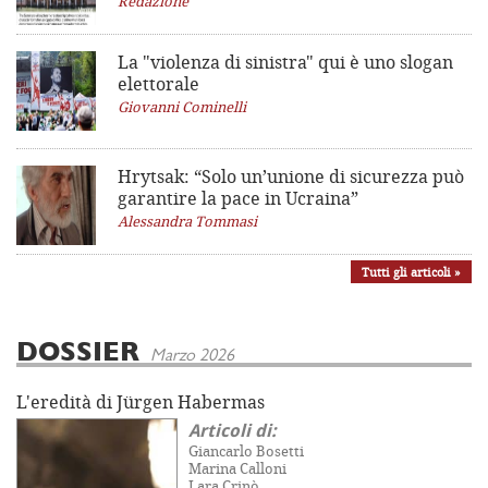
Redazione
La "violenza di sinistra"
qui è uno slogan
elettorale
Giovanni Cominelli
Hrytsak: “Solo un’unione di sicurezza può
garantire la pace in Ucraina”
Alessandra Tommasi
Tutti gli articoli »
DOSSIER
Marzo 2026
L'eredità di Jürgen Habermas
Articoli di:
Giancarlo Bosetti
Marina Calloni
Lara Crinò