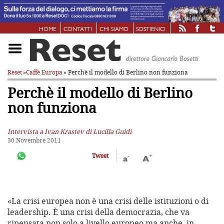
HOME
CONTATTI
CHI SIAMO
SOSTIENICI
Reset
»
Caffè Europa
» Perchè il modello di Berlino non funziona
Perchè il modello di Berlino
non funziona
Intervista a Ivan Krastev di Lucilla Guidi
30 Novembre 2011
-
+
Tweet
a
A
«La crisi europea non è una crisi delle istituzioni o di
leadership. È una crisi della democrazia, che va
ripensata non solo a livello europeo ma anche, in