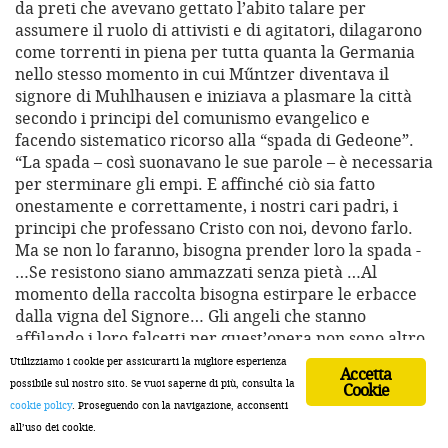
da preti che avevano gettato l’abito talare per
assumere il ruolo di attivisti e di agitatori, dilagarono
come torrenti in piena per tutta quanta la Germania
nello stesso momento in cui Műntzer diventava il
signore di Muhlhausen e iniziava a plasmare la città
secondo i principi del comunismo evangelico e
facendo sistematico ricorso alla “spada di Gedeone”.
“La spada – così suonavano le sue parole – è necessaria
per sterminare gli empi. E affinché ciò sia fatto
onestamente e correttamente, i nostri cari padri, i
principi che professano Cristo con noi, devono farlo.
Ma se non lo faranno, bisogna prender loro la spada -
…Se resistono siano ammazzati senza pietà …Al
momento della raccolta bisogna estirpare le erbacce
dalla vigna del Signore… Gli angeli che stanno
affilando i loro falcetti per quest’opera non sono altro
che gli zelanti servi di Dio …Gli empi non hanno alcun
Utilizziamo i cookie per assicurarti la migliore esperienza
Accetta
diritto alla vita, tranne quella che gli eletti decidono di
possibile sul nostro sito. Se vuoi saperne di più, consulta la
Cookie
concedere loro” [66].
cookie policy
. Proseguendo con la navigazione, acconsenti
all’uso dei cookie.
L’esperimento comunista di Muhlhausen durò pochi