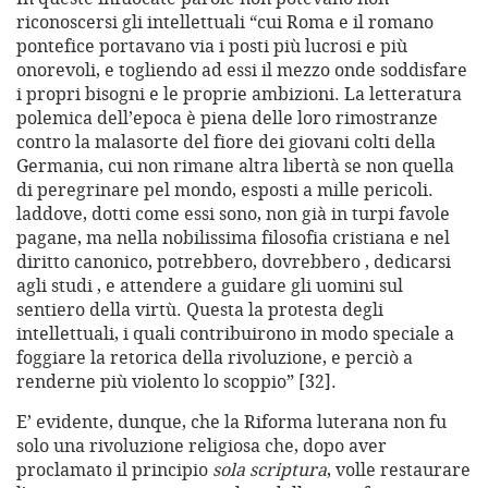
riconoscersi gli intellettuali “cui Roma e il romano
pontefice portavano via i posti più lucrosi e più
onorevoli, e togliendo ad essi il mezzo onde soddisfare
i propri bisogni e le proprie ambizioni. La letteratura
polemica dell’epoca è piena delle loro rimostranze
contro la malasorte del fiore dei giovani colti della
Germania, cui non rimane altra libertà se non quella
di peregrinare pel mondo, esposti a mille pericoli.
laddove, dotti come essi sono, non già in turpi favole
pagane, ma nella nobilissima filosofia cristiana e nel
diritto canonico, potrebbero, dovrebbero , dedicarsi
agli studi , e attendere a guidare gli uomini sul
sentiero della virtù. Questa la protesta degli
intellettuali, i quali contribuirono in modo speciale a
foggiare la retorica della rivoluzione, e perciò a
renderne più violento lo scoppio” [32].
E’ evidente, dunque, che la Riforma luterana non fu
solo una rivoluzione religiosa che, dopo aver
proclamato il principio
sola scriptura
, volle restaurare