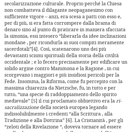
secolarizzazione culturale. Proprio perché la Chiesa
non combatteva il dilagante neopaganesimo con
sufficiente vigore – anzi, era scesa a patti con esso e,
per di più, si era fatta corrompere dalla brama di
denaro sino al punto di praticare in maniera sfacciata
la simonia, essi intesero “liberarla da idee inclinazioni
mondane , per ricondurla ai suoi compiti meramente
sacerdotali”[4]. Così, scatenarono uno dei più
devastanti scismi spirituali della storia della civiltà
occidentale ; e lo fecero precisamente per edificare un
solido argine contro Mammona e la Ragione , in cui
scorgevano i maggiori e più insidiosi pericoli per la
Fede. Insomma, la Riforma, come fu percepito con la
massima chiarezza da Nietzsche, fu, in tutto e per
tutto, “una specie di raddoppiamento dello spirito
medievale” [5] il cui proclamato obbiettivo era la
ri-
sacralizzazione
della società europea legando
indissolubilmente i credenti “alla Scrittura , alla
Tradizione e alla Dottrina” [6]. La Cristianità , per gli
“zeloti della Rivelazione “, doveva tornare ad essere