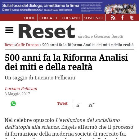
HOME
CONTATTI
CHI SIAMO
SOSTIENICI
Reset
»
Caffè Europa
» 500 anni fa la Riforma
Analisi dei miti e della realtà
500 anni fa la Riforma
Analisi
dei miti e della realtà
Un saggio di Luciano Pellicani
Luciano Pellicani
3 Maggio 2017
-
+
Tweet
a
A
Nel celebre opuscolo
L’evoluzione del socialismo
dall’utopia alla scienza
, Engels affermò che il processo
di formazione della moderna società di mercato fu,