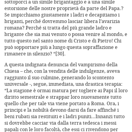
sottoporci a un simile brigantaggio e a una simile
estorsione delle nostre proprietà da parte del Papa.?
Se impicchiamo giustamente i ladri e decapitiamo i
briganti, perché dovremmo lasciar libera l’avarizia
romana? Perché si tratta del più grande ladro e
brigante che sia mai venuto o possa venire al mondo, e
tutto questo nel santo nome di Cristo e di Pietro! Chi
può sopportare più a lungo questa sopraffazione e
rimanere in silenzio? “[30].
A questa indignata denuncia del vampirismo della
Chiesa – che, con la vendita delle indulgenze, aveva
raggiunto il suo culmine, generando lo scontento
universale -, segue, immediata, una drastica terapia:
“La stagione è ormai matura per togliere ai Papi il loro
diritto semestrale e strappar loro nuovamente tutto
quello che per tale via viene portato a Roma. Ora, i
principi e la nobiltà devono darsi da fare affinché i
beni rubati sia restituiti e i ladri puniti…Innanzi tutto
si dovrebbe cacciar via dalla terra tedesca i messi
papali con le loro facoltà, che essi ci rivendono per