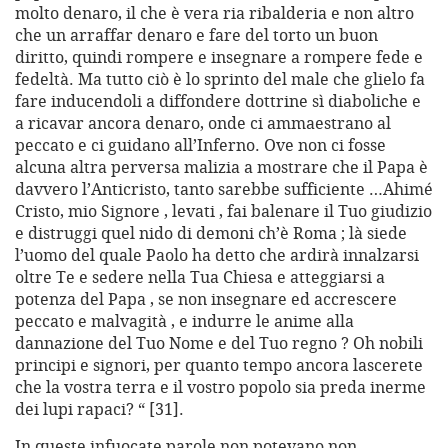
molto denaro, il che è vera ria ribalderia e non altro
che un arraffar denaro e fare del torto un buon
diritto, quindi rompere e insegnare a rompere fede e
fedeltà. Ma tutto ciò è lo sprinto del male che glielo fa
fare inducendoli a diffondere dottrine sì diaboliche e
a ricavar ancora denaro, onde ci ammaestrano al
peccato e ci guidano all’Inferno. Ove non ci fosse
alcuna altra perversa malizia a mostrare che il Papa è
davvero l’Anticristo, tanto sarebbe sufficiente …Ahimé
Cristo, mio Signore , levati , fai balenare il Tuo giudizio
e distruggi quel nido di demoni ch’è Roma ; là siede
l’uomo del quale Paolo ha detto che ardirà innalzarsi
oltre Te e sedere nella Tua Chiesa e atteggiarsi a
potenza del Papa , se non insegnare ed accrescere
peccato e malvagità , e indurre le anime alla
dannazione del Tuo Nome e del Tuo regno ? Oh nobili
principi e signori, per quanto tempo ancora lascerete
che la vostra terra e il vostro popolo sia preda inerme
dei lupi rapaci? “ [31].
In queste infuocate parole non potevano non