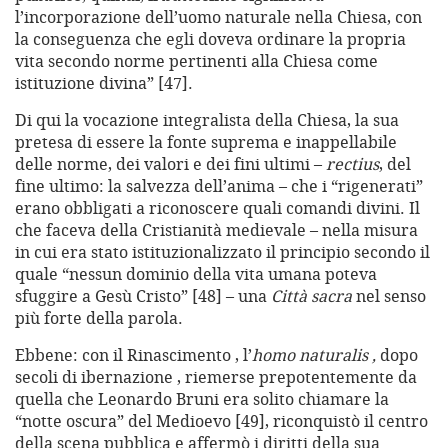
l’incorporazione dell’uomo naturale nella Chiesa, con
la conseguenza che egli doveva ordinare la propria
vita secondo norme pertinenti alla Chiesa come
istituzione divina” [47].
Di qui la vocazione integralista della Chiesa, la sua
pretesa di essere la fonte suprema e inappellabile
delle norme, dei valori e dei fini ultimi –
rectius
, del
fine ultimo: la salvezza dell’anima – che i “rigenerati”
erano obbligati a riconoscere quali comandi divini. Il
che faceva della Cristianità medievale – nella misura
in cui era stato istituzionalizzato il principio secondo il
quale “nessun dominio della vita umana poteva
sfuggire a Gesù Cristo” [48] – una
Città sacra
nel senso
più forte della parola.
Ebbene: con il Rinascimento , l’
homo naturalis ,
dopo
secoli di ibernazione , riemerse prepotentemente da
quella che Leonardo Bruni era solito chiamare la
“notte oscura” del Medioevo [49], riconquistò il centro
della scena pubblica e affermò i diritti della sua