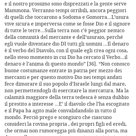
e il nostro prossimo sono disprezzati e la gente serve
Mammona. Verranno tempi orribili, ancora peggiori
di quelli che toccarono a Sodoma e Gomorra…L’usura
vive sicura e imperversa come se fosse Dio e il signore
di tutte le terre…Sulla terra non c’è peggior nemico
della comunità del mercante e dell’usuraio, perché
egli vuole diventare dio DI tutti gli uomini …Il denaro
è il verbo del Diavolo, con il quale egli crea ogni cosa,
nello steso momento in cui Dio ha cercato il Verbo…il
denaro è l’anima di questo mondo” [36]. “Non conosco
buone costumanze entrate in patria per mezzo dei
mercanti e per questo motivo Dio nei tempi andati
fece dimorare il suo popolo d’Israele lungi dal mare,
non permettendogli di esercitare la mercatura. Ma la
calamità maggiore della terra tedesca è senza dubbio
il prestito a interesse …E’ il diavolo che l’ha escogitato
e il Papa ha agito male convalidandolo in tutto il
mondo. Perciò prego e scongiuro che ciascuno
consideri la rovina propria , dei propri figli ed eredi,
che ormai non rumoreggia più dinanzi alla porta, ma