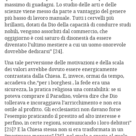
massimo di guadagni. Lo studio delle arti e delle
scienze viene messo da parte a vantaggio del genere
più basso di lavoro manuale. Tutti i cervelli più
brillanti, dotati da Dio della capacità di condurre studi
nobili, vengono assorbiti dal commercio, che
oggigiorno è così saturo di disonestà da essere
diventato l’ultimo mestiere a cui un uomo onorevole
dovrebbe dedicarsi” [24].
Una tale perversione delle motivazioni e della scala
dei valori avrebbe dovuto essere energicamente
contrastata dalla Chiesa. E, invece, ormai da tempo,
accadeva che,“per i borghesi , la fede era una
sicurezza, la pratica religiosa una contabilità: se si
poteva comprare il Paradiso, voleva dire che Dio
tollerava e incoraggiava l’arricchimento e non era
ostile al profitto. Gli ecclesiastici non davano forse
l’esempio praticando il prestito ad alto interesse e
perfino, in certe regioni, scomunicando i loro debitori”
[25]? E la Chiesa stessa non si era trasformata in un