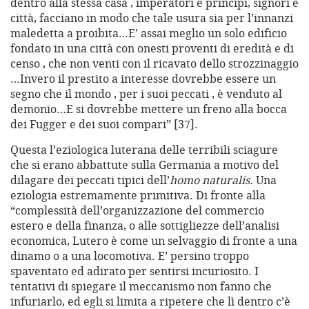
dentro alla stessa casa , imperatori e principi, signori e
città, facciano in modo che tale usura sia per l’innanzi
maledetta a proibita…E’ assai meglio un solo edificio
fondato in una città con onesti proventi di eredità e di
censo , che non venti con il ricavato dello strozzinaggio
…Invero il prestito a interesse dovrebbe essere un
segno che il mondo , per i suoi peccati , è venduto al
demonio…E si dovrebbe mettere un freno alla bocca
dei Fugger e dei suoi compari” [37].
Questa l’eziologica luterana delle terribili sciagure
che si erano abbattute sulla Germania a motivo del
dilagare dei peccati tipici dell’
homo naturalis.
Una
eziologia estremamente primitiva. Di fronte alla
“complessità dell’organizzazione del commercio
estero e della finanza, o alle sottigliezze dell’analisi
economica, Lutero è come un selvaggio di fronte a una
dinamo o a una locomotiva. E’ persino troppo
spaventato ed adirato per sentirsi incuriosito. I
tentativi di spiegare il meccanismo non fanno che
infuriarlo, ed egli si limita a ripetere che lì dentro c’è