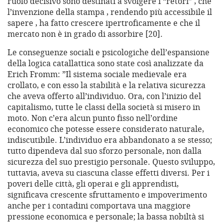
ruolo decisivo sono destinati a svolgere i “retori” , che
l’invenzione della stampa , rendendo più accessibile il
sapere , ha fatto crescere ipertroficamente e che il
mercato non è in grado di assorbire [20].
Le conseguenze sociali e psicologiche dell’espansione
della logica catallattica sono state così analizzate da
Erich Fromm: ”Il sistema sociale medievale era
crollato, e con esso la stabilità e la relativa sicurezza
che aveva offerto all’individuo. Ora, con l’inizio del
capitalismo, tutte le classi della società si misero in
moto. Non c’era alcun punto fisso nell’ordine
economico che potesse essere considerato naturale,
indiscutibile. L’individuo era abbandonato a se stesso;
tutto dipendeva dal suo sforzo personale, non dalla
sicurezza del suo prestigio personale. Questo sviluppo,
tuttavia, aveva su ciascuna classe effetti diversi. Per i
poveri delle città, gli operai e gli apprendisti,
significava crescente sfruttamento e impoverimento
anche per i contadini comportava una maggiore
pressione economica e personale; la bassa nobiltà si