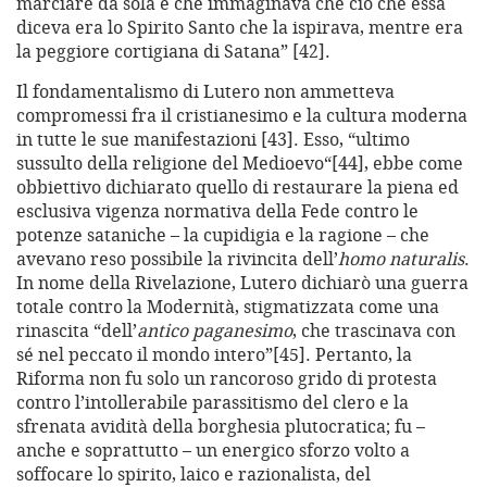
marciare da sola e che immaginava che ciò che essa
diceva era lo Spirito Santo che la ispirava, mentre era
la peggiore cortigiana di Satana” [42].
Il fondamentalismo di Lutero non ammetteva
compromessi fra il cristianesimo e la cultura moderna
in tutte le sue manifestazioni [43]. Esso, “ultimo
sussulto della religione del Medioevo“[44], ebbe come
obbiettivo dichiarato quello di restaurare la piena ed
esclusiva vigenza normativa della Fede contro le
potenze sataniche – la cupidigia e la ragione – che
avevano reso possibile la rivincita dell’
homo naturalis
.
In nome della Rivelazione, Lutero dichiarò una guerra
totale contro la Modernità, stigmatizzata come una
rinascita “dell’
antico paganesimo
, che trascinava con
sé nel peccato il mondo intero”[45]. Pertanto, la
Riforma non fu solo un rancoroso grido di protesta
contro l’intollerabile parassitismo del clero e la
sfrenata avidità della borghesia plutocratica; fu –
anche e soprattutto – un energico sforzo volto a
soffocare lo spirito, laico e razionalista, del