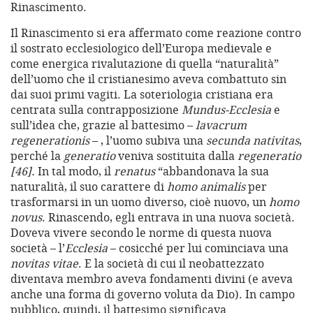
Rinascimento.
Il Rinascimento si era affermato come reazione contro
il sostrato ecclesiologico dell’Europa medievale e
come energica rivalutazione di quella “naturalità”
dell’uomo che il cristianesimo aveva combattuto sin
dai suoi primi vagiti. La soteriologia cristiana era
centrata sulla contrapposizione
Mundus-Ecclesia
e
sull’idea che, grazie al battesimo –
lavacrum
regenerationis
– , l’uomo subiva una
secunda nativitas
,
perché la
generatio
veniva sostituita dalla
regeneratio
[46].
In tal modo, il
renatus
“abbandonava la sua
naturalità, il suo carattere di
homo animalis
per
trasformarsi in un uomo diverso, cioè nuovo, un
homo
novus
. Rinascendo, egli entrava in una nuova società.
Doveva vivere secondo le norme di questa nuova
società – l’
Ecclesia
– cosicché per lui cominciava una
novitas vitae
. E la società di cui il neobattezzato
diventava membro aveva fondamenti divini (e aveva
anche una forma di governo voluta da Dio). In campo
pubblico, quindi, il battesimo significava