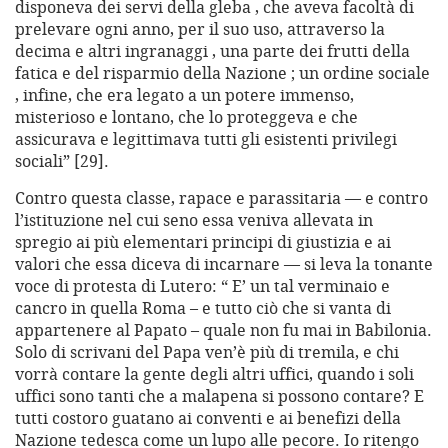
disponeva dei servi della gleba , che aveva facoltà di
prelevare ogni anno, per il suo uso, attraverso la
decima e altri ingranaggi , una parte dei frutti della
fatica e del risparmio della Nazione ; un ordine sociale
, infine, che era legato a un potere immenso,
misterioso e lontano, che lo proteggeva e che
assicurava e legittimava tutti gli esistenti privilegi
sociali” [29].
Contro questa classe, rapace e parassitaria — e contro
l’istituzione nel cui seno essa veniva allevata in
spregio ai più elementari principi di giustizia e ai
valori che essa diceva di incarnare — si leva la tonante
voce di protesta di Lutero: “ E’ un tal verminaio e
cancro in quella Roma – e tutto ciò che si vanta di
appartenere al Papato – quale non fu mai in Babilonia.
Solo di scrivani del Papa ven’è più di tremila, e chi
vorrà contare la gente degli altri uffici, quando i soli
uffici sono tanti che a malapena si possono contare? E
tutti costoro guatano ai conventi e ai benefizi della
Nazione tedesca come un lupo alle pecore. Io ritengo