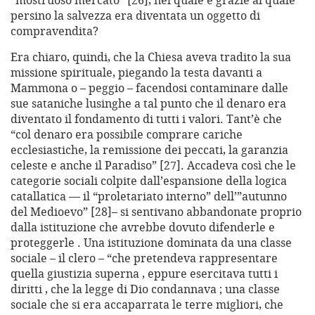
“mostruoso mercato” [26], nel quale e grazie al quale
persino la salvezza era diventata un oggetto di
compravendita?
Era chiaro, quindi, che la Chiesa aveva tradito la sua
missione spirituale, piegando la testa davanti a
Mammona o – peggio – facendosi contaminare dalle
sue sataniche lusinghe a tal punto che il denaro era
diventato il fondamento di tutti i valori. Tant’è che
“col denaro era possibile comprare cariche
ecclesiastiche, la remissione dei peccati, la garanzia
celeste e anche il Paradiso” [27]. Accadeva così che le
categorie sociali colpite dall’espansione della logica
catallatica — il “proletariato interno” dell’”autunno
del Medioevo” [28]– si sentivano abbandonate proprio
dalla istituzione che avrebbe dovuto difenderle e
proteggerle . Una istituzione dominata da una classe
sociale – il clero – “che pretendeva rappresentare
quella giustizia superna , eppure esercitava tutti i
diritti , che la legge di Dio condannava ; una classe
sociale che si era accaparrata le terre migliori, che