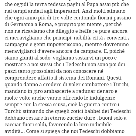
che oggidì la terra tedesca paghi al Papa assai più che
nei tempi andati agli imperatori. Anzi molti stimano
che ogni anno più di tre volte centomila fiorini passino
di Germania a Roma, e proprio per niente , perché
non ne ricaviamo che dileggio e beffe ; e pure ancora
ci meravigliamo che principi, nobiltà, città , conventi ,
campagne e genti impoveriscono , mentre dovremmo
meravigliarci d’avere ancora da campare. E, poiché
siamo giunti al sodo, vogliamo sostarvi un poco e
mostrare a noi stessi che i Tedeschi non sono poi dei
pazzi tanto grossolani da non conoscere né
comprendere affatto il sistema dei Romani. Questi
quando danno a credere di voler combattere i Turchi,
mandano in giro ambascerie a radunar denaro e
molte volte anche vanno offrendo le indulgenze,
sempre con la stessa scusa, cioè la guerra contro i
Turchi: stimando che quegli zotici babbei dei Tedeschi
debbano restare in eterno zucche dure , buoni solo a
cacciar fuori soldi, favorendo la loro indicibile
avidità… Come si spiega che noi Tedeschi dobbiamo