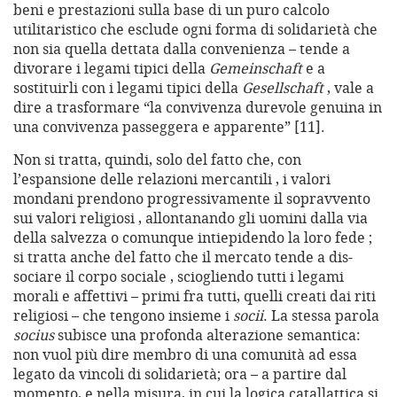
beni e prestazioni sulla base di un puro calcolo
utilitaristico che esclude ogni forma di solidarietà che
non sia quella dettata dalla convenienza – tende a
divorare i legami tipici della
Gemeinschaft
e a
sostituirli con i legami tipici della
Gesellschaft
, vale a
dire a trasformare “la convivenza durevole genuina in
una convivenza passeggera e apparente” [11].
Non si tratta, quindi, solo del fatto che, con
l’espansione delle relazioni mercantili , i valori
mondani prendono progressivamente il sopravvento
sui valori religiosi , allontanando gli uomini dalla via
della salvezza o comunque intiepidendo la loro fede ;
si tratta anche del fatto che il mercato tende a dis-
sociare il corpo sociale , sciogliendo tutti i legami
morali e affettivi – primi fra tutti, quelli creati dai riti
religiosi – che tengono insieme i
socii
. La stessa parola
socius
subisce una profonda alterazione semantica:
non vuol più dire membro di una comunità ad essa
legato da vincoli di solidarietà; ora – a partire dal
momento, e nella misura, in cui la logica catallattica si