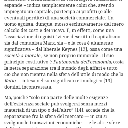
espande – indica semplicemente colui che, avendo
impiegato un capitale, partecipa ai profitti (o alle
eventuali perdite) di una società commerciale. Un
uomo egoista, dunque, mosso esclusivamente dal mero
calcolo dei costi e dei ricavi. E, in effetti, come una
“associazione di egoisti “viene descritto il capitalismo
sia dal comunista Marx, sia – e la cosa è altamente
significativa – dal liberale Keynes [12], ossia come una
società a-morale
, se non proprio immorale . Il suo
principio costitutivo è
l’autonomia dell’economia
, ossia
la netta separazione tra il mondo degli affari e tutto
ciò che non rientra nella sfera dell’utile di modo che la
Ratio
— intesa nel suo significato etimologico [13] —
domini, incontrastata.
Ma, poiché “solo una parte delle molte esigenze
dell’esistenza sociale può svolgersi senza mezzi
materiali di un tipo o dell’altro” [14], accade che la
separazione fra la sfera del mercato — in cui si
svolgono le transazioni economiche — e le altre sfere