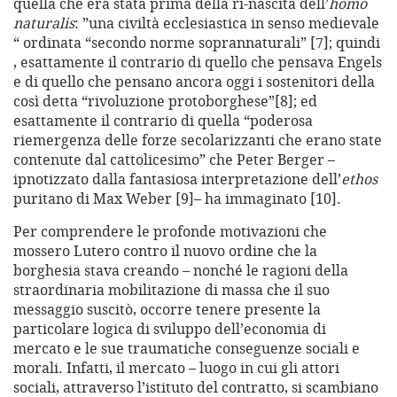
quella che era stata prima della ri-nascita dell’
homo
naturalis
: ”una civiltà ecclesiastica in senso medievale
“ ordinata “secondo norme soprannaturali” [7]; quindi
, esattamente il contrario di quello che pensava Engels
e di quello che pensano ancora oggi i sostenitori della
così detta “rivoluzione protoborghese”[8]; ed
esattamente il contrario di quella “poderosa
riemergenza delle forze secolarizzanti che erano state
contenute dal cattolicesimo” che Peter Berger –
ipnotizzato dalla fantasiosa interpretazione dell’
ethos
puritano di Max Weber [9]– ha immaginato [10].
Per comprendere le profonde motivazioni che
mossero Lutero contro il nuovo ordine che la
borghesia stava creando – nonché le ragioni della
straordinaria mobilitazione di massa che il suo
messaggio suscitò, occorre tenere presente la
particolare logica di sviluppo dell’economia di
mercato e le sue traumatiche conseguenze sociali e
morali. Infatti, il mercato – luogo in cui gli attori
sociali, attraverso l’istituto del contratto, si scambiano