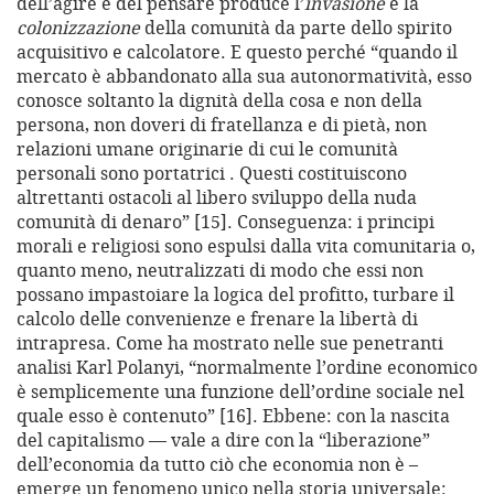
dell’agire e del pensare produce l’
invasione
e la
colonizzazione
della comunità da parte dello spirito
acquisitivo e calcolatore. E questo perché “quando il
mercato è abbandonato alla sua autonormatività, esso
conosce soltanto la dignità della cosa e non della
persona, non doveri di fratellanza e di pietà, non
relazioni umane originarie di cui le comunità
personali sono portatrici . Questi costituiscono
altrettanti ostacoli al libero sviluppo della nuda
comunità di denaro” [15]. Conseguenza: i principi
morali e religiosi sono espulsi dalla vita comunitaria o,
quanto meno, neutralizzati di modo che essi non
possano impastoiare la logica del profitto, turbare il
calcolo delle convenienze e frenare la libertà di
intrapresa. Come ha mostrato nelle sue penetranti
analisi Karl Polanyi, “normalmente l’ordine economico
è semplicemente una funzione dell’ordine sociale nel
quale esso è contenuto” [16]. Ebbene: con la nascita
del capitalismo — vale a dire con la “liberazione”
dell’economia da tutto ciò che economia non è –
emerge un fenomeno unico nella storia universale: