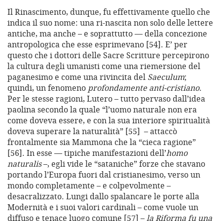
Il Rinascimento, dunque, fu effettivamente quello che
indica il suo nome: una ri-nascita non solo delle lettere
antiche, ma anche – e soprattutto — della concezione
antropologica che esse esprimevano [54]. E’ per
questo che i dottori delle Sacre Scritture percepirono
la cultura degli umanisti come una riemersione del
paganesimo e come una rivincita del
Saeculum
;
quindi, un fenomeno
profondamente anti-cristiano
.
Per le stesse ragioni, Lutero – tutto pervaso dall’idea
paolina secondo la quale “l’uomo naturale non era
come doveva essere, e con la sua interiore spiritualità
doveva superare la naturalità” [55] – attaccò
frontalmente sia Mammona che la “cieca ragione”
[56]. In esse — tipiche manifestazioni dell’
homo
naturalis
–, egli vide le “sataniche” forze che stavano
portando l’Europa fuori dal cristianesimo, verso un
mondo completamente – e colpevolmente –
desacralizzato. Lungi dallo spalancare le porte alla
Modernità e i suoi valori cardinali – come vuole un
diffuso e tenace luogo comune [57] –
la Riforma fu una