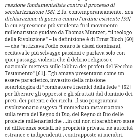
reazione fondamentalista contro il processo di
secolarizzazione [58]
. E fu, contemporaneamente,
una
dichiarazione di guerra contro l’ordine esistente [59]
la cui espressione più virulenta fu il movimento
millenaristico guidato da Thomas Müntzer, “il teologo
della Rivoluzione” – la definizione è di Ernst Bloch [60]
— che “attizzava l’odio contro le classi dominanti,
eccitava le più selvagge passioni e parlava solo con
quei passaggi violenti che il delirio religioso e
nazionale metteva sulle labbra dei profeti del Vecchio
Testamento” [61]. Egli amava presentarsi come un
essere paracletico, investito della missione
soteriologica di “combattere i nemici della fede “ [62]
per liberare gli oppressi e gli sfruttati dal dominio dei
preti, dei potenti e dei ricchi. Il suo programma
rivoluzionario esigeva “l’immediata instaurazione
sulla terra del Regno di Dio, del Regno di Dio delle
profezie millenaristiche …in cui non ci sarebbero state
né differenze sociali, né proprietà privata, né autorità
estranee e indipendenti , contrapposte ai membri