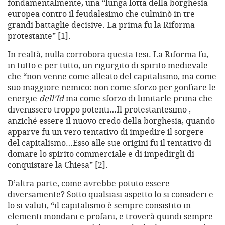
fondamentalmente, una “lunga lotta della borghesia
europea contro il feudalesimo che culminò in tre
grandi battaglie decisive. La prima fu la Riforma
protestante” [1].
In realtà, nulla corrobora questa tesi. La Riforma fu,
in tutto e per tutto, un rigurgito di spirito medievale
che “non venne come alleato del capitalismo, ma come
suo maggiore nemico: non come sforzo per gonfiare le
energie
dell’Id
ma come sforzo di limitarle prima che
divenissero troppo potenti…Il protestantesimo ,
anziché essere il nuovo credo della borghesia, quando
apparve fu un vero tentativo di impedire il sorgere
del capitalismo…Esso alle sue origini fu il tentativo di
domare lo spirito commerciale e di impedirgli di
conquistare la Chiesa” [2].
D’altra parte, come avrebbe potuto essere
diversamente? Sotto qualsiasi aspetto lo si consideri e
lo si valuti, “il capitalismo è sempre consistito in
elementi mondani e profani, e troverà quindi sempre