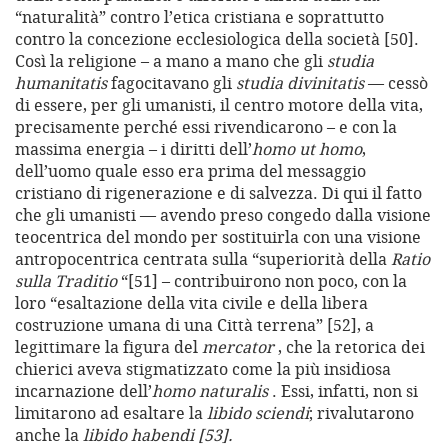
“naturalità” contro l’etica cristiana e soprattutto
contro la concezione ecclesiologica della società [50].
Così la religione – a mano a mano che gli
studia
humanitatis
fagocitavano gli
studia divinitatis
— cessò
di essere, per gli umanisti, il centro motore della vita,
precisamente perché essi rivendicarono – e con la
massima energia – i diritti dell’
homo ut homo
,
dell’uomo quale esso era prima del messaggio
cristiano di rigenerazione e di salvezza. Di qui il fatto
che gli umanisti — avendo preso congedo dalla visione
teocentrica del mondo per sostituirla con una visione
antropocentrica centrata sulla “superiorità della
Ratio
sulla Traditio
“[51] – contribuirono non poco, con la
loro “esaltazione della vita civile e della libera
costruzione umana di una Città terrena” [52], a
legittimare la figura del
mercator
, che la retorica dei
chierici aveva stigmatizzato come la più insidiosa
incarnazione dell’
homo naturalis
. Essi, infatti, non si
limitarono ad esaltare la
libido sciendi
; rivalutarono
anche la
libido habendi [53].