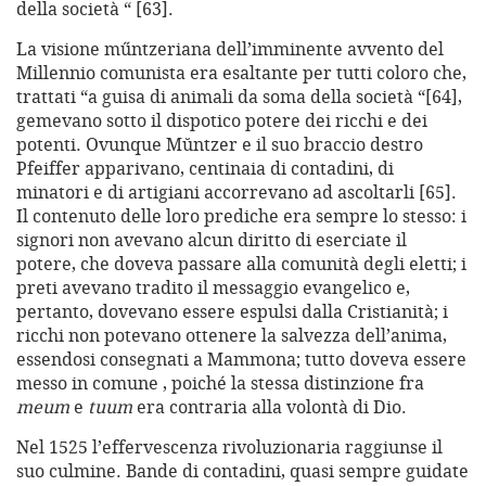
della società “ [63].
La visione műntzeriana dell’imminente avvento del
Millennio comunista era esaltante per tutti coloro che,
trattati “a guisa di animali da soma della società “[64],
gemevano sotto il dispotico potere dei ricchi e dei
potenti. Ovunque Mŭntzer e il suo braccio destro
Pfeiffer apparivano, centinaia di contadini, di
minatori e di artigiani accorrevano ad ascoltarli [65].
Il contenuto delle loro prediche era sempre lo stesso: i
signori non avevano alcun diritto di eserciate il
potere, che doveva passare alla comunità degli eletti; i
preti avevano tradito il messaggio evangelico e,
pertanto, dovevano essere espulsi dalla Cristianità; i
ricchi non potevano ottenere la salvezza dell’anima,
essendosi consegnati a Mammona; tutto doveva essere
messo in comune , poiché la stessa distinzione fra
meum
e
tuum
era contraria alla volontà di Dio.
Nel 1525 l’effervescenza rivoluzionaria raggiunse il
suo culmine. Bande di contadini, quasi sempre guidate