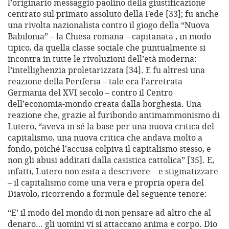
l’originario messaggio paolino della giustificazione
centrato sul primato assoluto della Fede [33]; fu anche
una rivolta nazionalista contro il giogo della “Nuova
Babilonia” – la Chiesa romana – capitanata , in modo
tipico, da quella classe sociale che puntualmente si
incontra in tutte le rivoluzioni dell’età moderna:
l’intellighenzia proletarizzata [34]. E fu altresì una
reazione della Periferia – tale era l’arretrata
Germania del XVI secolo – contro il Centro
dell’economia-mondo creata dalla borghesia. Una
reazione che, grazie al furibondo antimammonismo di
Lutero, “aveva in sé la base per una nuova critica del
capitalismo, una nuova critica che andava molto a
fondo, poiché l’accusa colpiva il capitalismo stesso, e
non gli abusi additati dalla casistica cattolica” [35]. E,
infatti, Lutero non esita a descrivere – e stigmatizzare
– il capitalismo come una vera e propria opera del
Diavolo, ricorrendo a formule del seguente tenore:
“E’ il modo del mondo di non pensare ad altro che al
denaro… gli uomini vi si attaccano anima e corpo. Dio