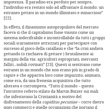
impotenza. Il paradiso era perduto per sempre,
l’individuo era restato solo ad affrontare il mondo: un
estraneo gettato in un mondo illimitato e minaccioso”
[22].
In effetti, il dinamismo autopropulsivo del mercato
faceva sì che il capitalismo fosse vissuto come un
sistema indecifrabile e incontrollabile da tutti i gruppi
sociali scarsamente attrezzati per partecipare con
successo al gioco della catallassi e che “la crisi andava
gettando (o rischiava di gettare ) brutalmente ai
margini della via: agricoltori espropriati, mercanti
falliti , nobili rovinati” [23]. Questi si sentivano come
estranei in un mondo che non erano più in grado di
capire e che appariva loro come impazzito, animato,
come era, da una frenesia acquisitiva che tutto
alterava e corrompeva. “Tutto il mondo – questo
l’istruttivo referto stilato da Martin Butzer sui mali
che infestavano la Cristianità a motivo del
disfrenamento della
cupiditas pecuniae
– corre dietro
quei commerci e quelle occupazioni che portano il