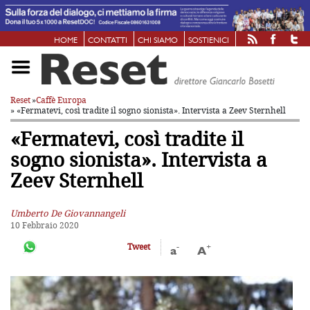
HOME
CONTATTI
CHI SIAMO
SOSTIENICI
Reset
»
Caffè Europa
» «Fermatevi, così tradite il sogno sionista». Intervista a Zeev Sternhell
«Fermatevi, così tradite il
sogno sionista». Intervista a
Zeev Sternhell
Umberto De Giovannangeli
10 Febbraio 2020
-
+
Tweet
a
A