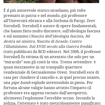
È il più autorevole storico israeliano, più volte
premiato in patria e nel mondo, già professore
all’Università ebraica e alla Sorbona di Parigi: Zeev
Sternhell. Sternhell è autore di opere fondamentali,
che hanno fatto molto discutere, sull’ideologia fascista
e sul sionismo (
Nascita dell’ideologia fascista, Né
destra né sinistra, Nascita di Israele, Contro
l’illuminismo. Dal XVIII secolo alla Guerra fredda
(tutti pubblicati da BCD editore). Nel 2008, il professor
Sternhell fu vittima di un attentato che solo per un
“miracolo” non gli costò la vita. Trenta settembre: è
quasi mezzanotte in un tranquillo quartiere
residenziale di Gerusalemme Ovest. Sternhell esce di
casa per chiudere il cancello e, in quel preciso istante,
una
pipe bomb
esplode investendolo in pieno. Per
fortuna alcune valigie hanno attutito l’impatto (il
professore era appena tornato dall’aeroporto),
altrimenti l’esplosione l’avrebbe ucciso. Secondo la
polizia, l’attentato è stato meticolosamente pianificato.