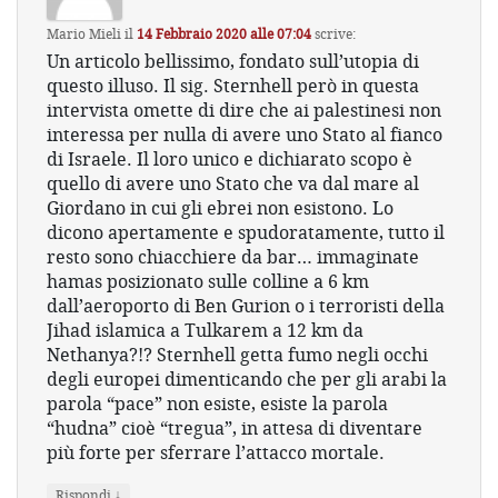
Mario Mieli
il
14 Febbraio 2020 alle 07:04
scrive:
Un articolo bellissimo, fondato sull’utopia di
questo illuso. Il sig. Sternhell però in questa
intervista omette di dire che ai palestinesi non
interessa per nulla di avere uno Stato al fianco
di Israele. Il loro unico e dichiarato scopo è
quello di avere uno Stato che va dal mare al
Giordano in cui gli ebrei non esistono. Lo
dicono apertamente e spudoratamente, tutto il
resto sono chiacchiere da bar… immaginate
hamas posizionato sulle colline a 6 km
dall’aeroporto di Ben Gurion o i terroristi della
Jihad islamica a Tulkarem a 12 km da
Nethanya?!? Sternhell getta fumo negli occhi
degli europei dimenticando che per gli arabi la
parola “pace” non esiste, esiste la parola
“hudna” cioè “tregua”, in attesa di diventare
più forte per sferrare l’attacco mortale.
↓
Rispondi