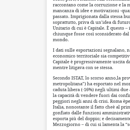
raccontano come la corruzione e la m
mancanza di idee e motivazioni -quant
passato. Imprigionata dalla stessa bur
soprattutto, priva di un’idea di futuro
Unitario di cui è Capitale. È questo –
chiunque fosse così sconsiderato dal 
mondo.
I dati sulle esportazioni segnalano,
economico territoriale sia competiti
Capitale è progressivamente uscita d
mentre litigava con se stessa.
Secondo ISTAT, lo scorso anno,la provi
metropolitana”) ha esportato nel mon
caduta libera (-16%) negli ultimi due
la capacità di vendere fuori dai confi
peggiori negli anni di crisi. Roma è
Italia, nonostante il fatto cheè al 
gonfiato dalle funzioni amministrat
esporta più del doppio; e decisamente 
Mezzogiorno – di cui si lamenta la “