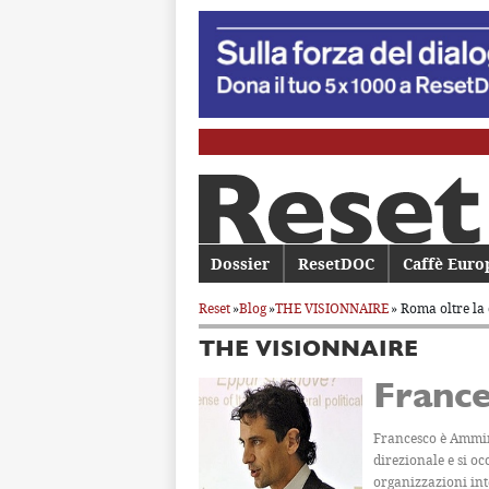
Menu principale
Dossier
Vai al contenuto principale
Vai al contenuto secondario
ResetDOC
Caffè Euro
Reset
»
Blog
»
THE VISIONNAIRE
» Roma oltre la
THE VISIONNAIRE
France
Francesco è Ammini
direzionale e si o
organizzazioni inte