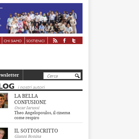
CHI SIAMO
SOSTIENICI
Cerca
wsletter
LOG
i nostri autori
LA BELLA
CONFUSIONE
Oscar Iarussi
Theo Angelopoulos, il cinema
come respiro
IL SOTTOSCRITTO
Gianni Bonina