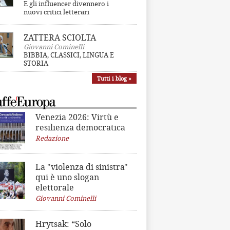
E gli influencer divennero i
nuovi critici letterari
ZATTERA SCIOLTA
Giovanni Cominelli
BIBBIA, CLASSICI, LINGUA E
STORIA
Tutti i blog »
Venezia 2026: Virtù e
resilienza democratica
Redazione
La "violenza di sinistra"
qui è uno slogan
elettorale
Giovanni Cominelli
Hrytsak: “Solo