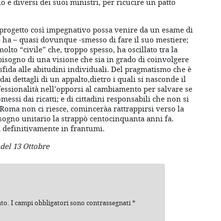
io e diversi dei suoi ministri, per ricucire un patto
 progetto così impegnativo possa venire da un esame di
e ha – quasi dovunque -smesso di fare il suo mestiere;
olto “civile” che, troppo spesso, ha oscillato tra la
 bisogno di una visione che sia in grado di coinvolgere
fida alle abitudini individuali. Del pragmatismo che è
ai dettagli di un appalto,dietro i quali si nasconde il
fessionalità nell’opporsi al cambiamento per salvare se
ssi dai ricatti; e di cittadini responsabili che non si
Roma non ci riesce, cominceràa rattrappirsi verso la
sogno unitario la strappò centocinquanta anni fa.
definitivamente in frantumi.
del 13 Ottobre
ato.
I campi obbligatori sono contrassegnati
*