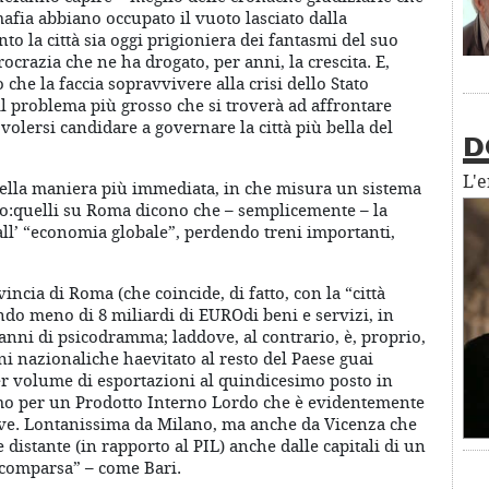
afia abbiano occupato il vuoto lasciato dalla
o la città sia oggi prigioniera dei fantasmi del suo
ocrazia che ne ha drogato, per anni, la crescita. E,
 che la faccia sopravvivere alla crisi dello Stato
 il problema più grosso che si troverà ad affrontare
volersi candidare a governare la città più bella del
D
L'
 nella maniera più immediata, in che misura un sistema
vo:quelli su Roma dicono che – semplicemente – la
all’ “economia globale”, perdendo treni importanti,
ncia di Roma (che coincide, di fatto, con la “città
do meno di 8 miliardi di EUROdi beni e servizi, in
 anni di psicodramma; laddove, al contrario, è, proprio,
ni nazionaliche haevitato al resto del Paese guai
per volume di esportazioni al quindicesimo posto in
primo per un Prodotto Interno Lordo che è evidentemente
ive. Lontanissima da Milano, ma anche da Vicenza che
distante (in rapporto al PIL) anche dalle capitali di un
scomparsa” – come Bari.