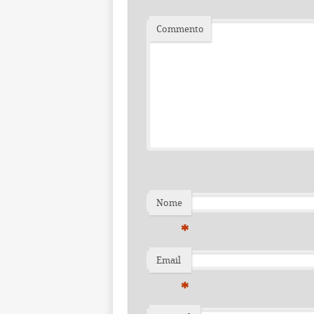
Commento
Nome
*
Email
*