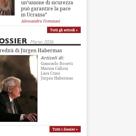
un’unione di sicurezza
può garantire la pace
in Ucraina”
Alessandra Tommasi
Tutti gli articoli »
OSSIER
Marzo 2026
eredità di Jürgen Habermas
Articoli di:
Giancarlo Bosetti
Marina Calloni
Lara Crinò
Jürgen Habermas
Tutti i dossier »