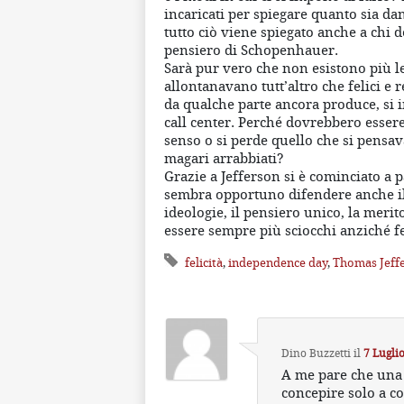
incaricati per spiegare quanto sia dan
tutto ciò viene spiegato anche a chi 
pensiero di Schopenhauer.
Sarà pur vero che non esistono più le
allontanavano tutt’altro che felici e 
da qualche parte ancora produce, si 
call center. Perché dovrebbero essere
senso o si perde quello che si pensava
magari arrabbiati?
Grazie a Jefferson si è cominciato a p
sembra opportuno difendere anche il d
ideologie, il pensiero unico, la merit
essere sempre più sciocchi anziché fe
felicità
,
independence day
,
Thomas Jeff
Dino Buzzetti
il
7 Luglio
A me pare che un
concepire solo a co