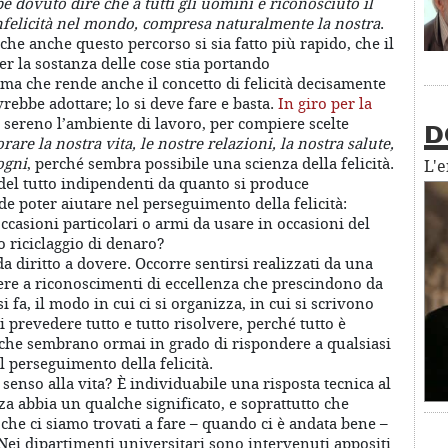
dovuto dire che a tutti gli uomini è riconosciuto il
infelicità nel mondo, compresa naturalmente la nostra
.
che anche questo percorso si sia fatto più rapido, che il
r la sostanza delle cose stia portando
ma che rende anche il concetto di felicità decisamente
rebbe adottare; lo si deve fare e basta.
In giro per la
 sereno l’ambiente di lavoro, per compiere scelte
D
rare la nostra vita, le nostre relazioni, la nostra salute,
ogni
, perché sembra possibile una scienza della felicità.
L'
del tutto indipendenti da quanto si produce
de poter aiutare nel perseguimento della felicità:
ccasioni particolari o armi da usare in occasioni del
 o riciclaggio di denaro?
da diritto a dovere. Occorre sentirsi realizzati da una
ere a riconoscimenti di eccellenza che prescindono da
 fa, il modo in cui ci si organizza, in cui si scrivono
 prevedere tutto e tutto risolvere, perché tutto è
i che sembrano ormai in grado di rispondere a qualsiasi
l perseguimento della felicità.
senso alla vita? È individuabile una risposta tecnica al
za abbia un qualche significato, e soprattutto che
 che ci siamo trovati a fare – quando ci è andata bene –
 Nei dipartimenti universitari sono intervenuti appositi