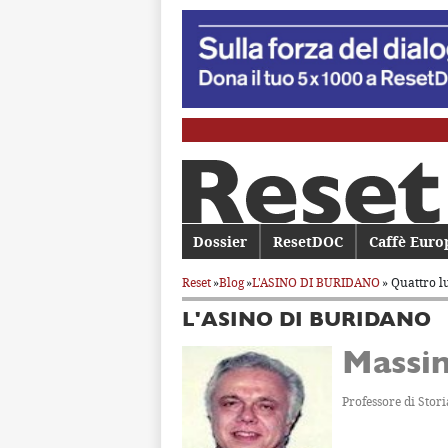
Menu principale
Dossier
Vai al contenuto principale
Vai al contenuto secondario
ResetDOC
Caffè Euro
Reset
»
Blog
»
L'ASINO DI BURIDANO
» Quattro l
L'ASINO DI BURIDANO
Massi
Professore di Stori