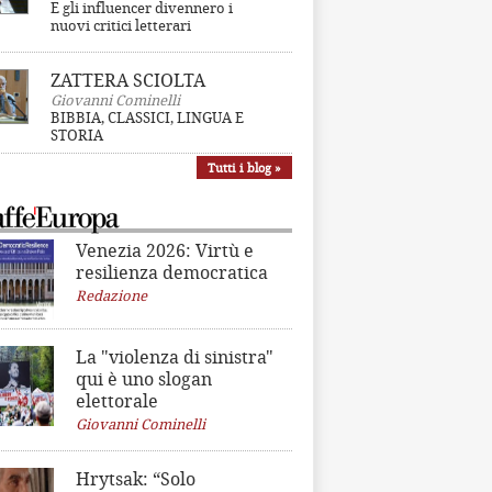
E gli influencer divennero i
nuovi critici letterari
ZATTERA SCIOLTA
Giovanni Cominelli
BIBBIA, CLASSICI, LINGUA E
STORIA
Tutti i blog »
Venezia 2026: Virtù e
resilienza democratica
Redazione
La "violenza di sinistra"
qui è uno slogan
elettorale
Giovanni Cominelli
Hrytsak: “Solo