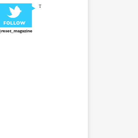
T
reset_magazine