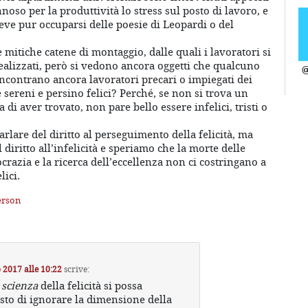
noso per la produttività lo stress sul posto di lavoro, e
deve pur occuparsi delle poesie di Leopardi o del
 mitiche catene di montaggio, dalle quali i lavoratori si
realizzati, però si vedono ancora oggetti che qualcuno
@
incontrano ancora lavoratori precari o impiegati dei
 sereni e persino felici? Perché, se non si trova un
 di aver trovato, non pare bello essere infelici, tristi o
arlare del diritto al perseguimento della felicità, ma
iritto all’infelicità e speriamo che la morte delle
ocrazia e la ricerca dell’eccellenza non ci costringano a
lici.
erson
 2017 alle 10:22
scrive:
a
scienza
della felicità si possa
sto di ignorare la dimensione della