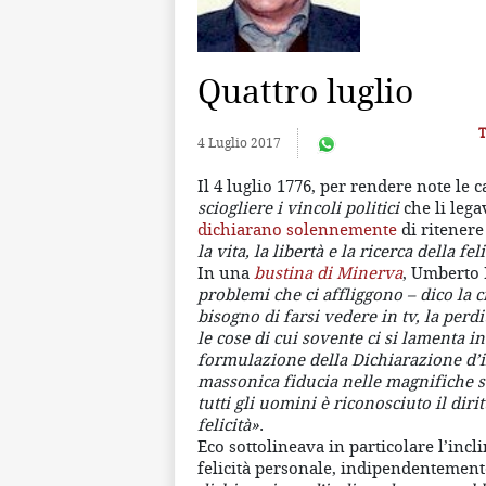
Quattro luglio
T
4 Luglio 2017
Il 4 luglio 1776, per rendere note le c
sciogliere i vincoli politici
che li lega
dichiarano solennemente
di ritenere
la vita, la libertà e la ricerca della feli
In una
bustina di Minerva
, Umberto 
problemi che ci affliggono – dico la cr
bisogno di farsi vedere in tv, la per
le cose di cui sovente ci si lamenta i
formulazione della Dichiarazione d’i
massonica fiducia nelle magnifiche so
tutti gli uomini è riconosciuto il dirit
felicità»
.
Eco sottolineava in particolare l’incl
felicità personale, indipendentement