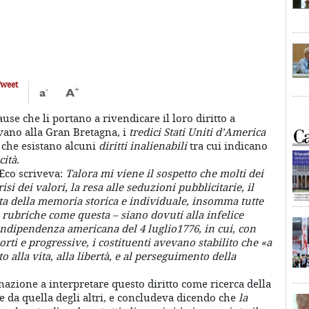
weet
-
+
a
A
ause che li portano a rivendicare il loro diritto a
vano alla Gran Bretagna, i
tredici Stati Uniti d’America
 che esistano alcuni
diritti inalienabili
tra cui indicano
cità
.
Eco scriveva:
Talora mi viene il sospetto che molti dei
isi dei valori, la resa alle seduzioni pubblicitarie, il
dita della memoria storica e individuale, insomma tutte
n rubriche come questa – siano dovuti alla infelice
ndipendenza americana del 4 luglio1776, in cui, con
rti e progressive, i costituenti avevano stabilito che «a
to alla vita, alla libertà, e al perseguimento della
inazione a interpretare questo diritto come ricerca della
e da quella degli altri, e concludeva dicendo che
la