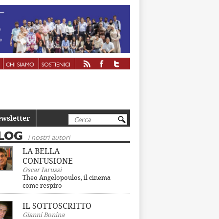
CHI SIAMO
SOSTIENICI
Cerca
wsletter
LOG
i nostri autori
LA BELLA
CONFUSIONE
Oscar Iarussi
Theo Angelopoulos, il cinema
come respiro
IL SOTTOSCRITTO
Gianni Bonina