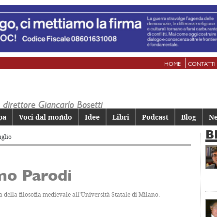
HOME
CONTATTI
pa
Voci dal mondo
Idee
Libri
Podcast
Blog
Ne
B
uglio
mo Parodi
a della filosofia medievale all'Università Statale di Milano.