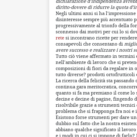
dichiarazione d’indipendenza avrebbe 
diritto-dovere di ridurre la quota d’
Negli ultimi anni si ha l’impressione 
disinteresse sempre più accentuato pe
progressivamente al trionfo della for
sconnesso dai motivi per cui lo si dov
rete
si incontrano ricette per rendere
consapevoli che consentano di
miglio
avere successo e realizzare i nostri s
Tutto ciò viene affermato in termini 
nell’ambiente di lavoro che si preten
composizioni di fiori da regalare in o
tutto diverse? prodotti ortofrutticoli
La ricerca della felicità sta passando 
continua gara meritocratica, concorr
quanto si fa ma premiano il come lo si
decine e decine di pagine, fingendo di
risolvibile grazie a strumenti tecnic
problema che si frapponga fra noi e i
Esistono forse strumenti per dare un 
dubbio sul fatto che la nostra esisten
abbiano qualche significato il lavoro
e i modi in cui ci si impone di farlo?