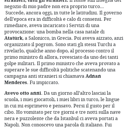
stranieri, tutti gli stranieri.
Il nome sull’insegna del
negozio di mio padre non era proprio turco…
Succede, ancora oggi, in tutte le latitudini. Il governo
dell’epoca era in difficoltà e calo di consensi. Per
rimediare, aveva incaricato i Servizi di una
provocazione: una bomba nella casa natale di
Atatürk
, a Salonicco, in Grecia. Poi aveva aizzato, anzi
organizzato il pogrom. Sono stati gli stessi Turchi a
rivelarlo, qualche anno dopo, al processo contro il
primo ministro di allora, rovesciato da uno dei tanti
golpe militari. Il primo ministro che aveva provato a
superare le sue difficoltà politiche scatenando una
campagna anti stranieri si chiamava
Adnan
Menderes
. Fu impiccato.
Avevo otto anni
. Da un giorno all’altro lasciai la
scuola, i miei giocattoli, i miei libri in turco, le lingue
in cui mi esprimevo e pensavo. Persi il gusto per il
cibo. Ho vomitato per tre giorni e tre notti sulla nave
nera e puzzolente che da Istanbul ci aveva portati a
Napoli. Non conoscevo una parola di italiano. Fui