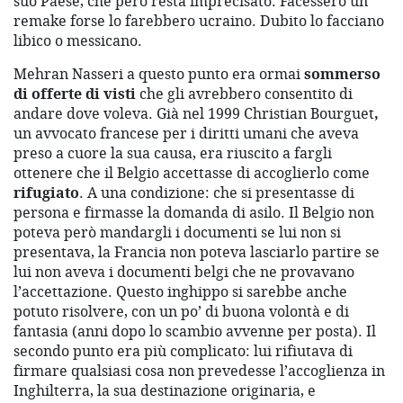
suo Paese, che però resta imprecisato. Facessero un
remake forse lo farebbero ucraino. Dubito lo facciano
libico o messicano.
Mehran Nasseri a questo punto era ormai
sommerso
di offerte di visti
che gli avrebbero consentito di
andare dove voleva. Già nel 1999 Christian Bourguet
,
un avvocato francese per i diritti umani che aveva
preso a cuore la sua causa, era riuscito a fargli
ottenere che il Belgio accettasse di accoglierlo come
rifugiato
. A una condizione: che si presentasse di
persona e firmasse la domanda di asilo. Il Belgio non
poteva però mandargli i documenti se lui non si
presentava, la Francia non poteva lasciarlo partire se
lui non aveva i documenti belgi che ne provavano
l’accettazione. Questo inghippo si sarebbe anche
potuto risolvere, con un po’ di buona volontà e di
fantasia (anni dopo lo scambio avvenne per posta). Il
secondo punto era più complicato: lui rifiutava di
firmare qualsiasi cosa non prevedesse l’accoglienza in
Inghilterra, la sua destinazione originaria, e