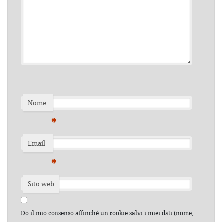
Nome
*
Email
*
Sito web
Do il mio consenso affinché un cookie salvi i miei dati (nome,