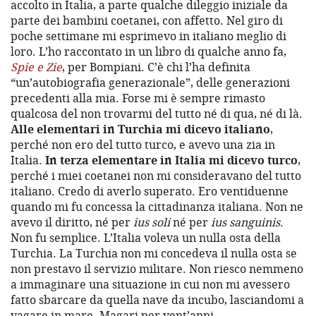
accolto in Italia, a parte qualche dileggio iniziale da
parte dei bambini coetanei, con affetto. Nel giro di
poche settimane mi esprimevo in italiano meglio di
loro. L’ho raccontato in un libro di qualche anno fa,
Spie e Zie
, per Bompiani. C’è chi l’ha definita
“un’autobiografia generazionale”, delle generazioni
precedenti alla mia. Forse mi è sempre rimasto
qualcosa del non trovarmi del tutto né di qua, né di là.
Alle elementari in Turchia mi dicevo italiano
,
perché non ero del tutto turco, e avevo una zia in
Italia.
In terza elementare in Italia mi dicevo turco
,
perché i miei coetanei non mi consideravano del tutto
italiano. Credo di averlo superato. Ero ventiduenne
quando mi fu concessa la cittadinanza italiana. Non ne
avevo il diritto, né per
ius soli
né per
ius sanguinis
.
Non fu semplice. L’Italia voleva un nulla osta della
Turchia. La Turchia non mi concedeva il nulla osta se
non prestavo il servizio militare. Non riesco nemmeno
a immaginare una situazione in cui non mi avessero
fatto sbarcare da quella nave da incubo, lasciandomi a
vagare in mare. Magari per vent’anni.