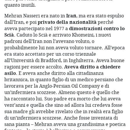
quanto inutili.
Mehran Nasseri era nato in
Iran
, ma era stato espulso
dall’Iran, e poi
privato della nazionalità
perché
aveva partecipato nel 1977 a
dimostrazioni contro lo
Scià
. Caduto lo Scià e arrivato Khomeini, i nuovi
padroni dell’Iran non l’avevano voluto, o
probabilmente lui non aveva voluto tornare. All’epoca
era stato accettato per un corso triennale
all’Università di Bradford, in Inghilterra. Aveva buone
ragioni per essere accolto.
Aveva diritto a chiedere
asilo
. E aveva anche diritto alla cittadinanza
britannica, in quanto figlio di un medico persiano che
lavorava per la Anglo-Persian Oil Company e di
un’infermiera scozzese. Almeno questo è quello che
ha raccontato lui. Suo padre era morto che lui aveva
vent’anni e quella che sino ad allora lui credeva fosse
sua madre gli avrebbe rivelato che in realtà era figlio
di un’infermiera scozzese. Anche fosse inventata di
sana pianta – Mehran aveva una grandissima e poetica