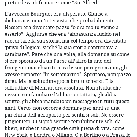
pretendeva di firmare come “Sir Alfred”.
L’avvocato Bourguet era disperato. Giunse a
dichiarare, in un’intervista, che probabilmente
Nasseri era diventato pazzo “o era molto vicino a
esserlo”. Aggiunse che era “abbastanza lucido nel
raccontare la sua storia, ma col tempo era diventato
‘privo di logica’, sicché la sua storia continuava a
cambiare”. Pare che una volta, alla domanda su come
si era spostato da un Paese all’altro in uno dei
frangenti mai chiariti circa le sue peregrinazioni, gli
avesse risposto: “In sottomarino”. Spiritoso, non pazzo
direi. Ma la solitudine gioca brutti scherzi. E la
solitudine di Mehran era assoluta. Non risulta che
nessun suo familiare l’abbia contattato, gli abbia
scritto, gli abbia mandato un messaggio in tutti questi
anni. Certo, non occorre dormire per anni su una
panchina dell’aeroporto per sentirsi soli. Né essere
prigionieri. Ci si può sentire terribilmente soli, da
liberi, anche in una grande città piena di vita, come
New York, o Londra o Milano. O a Berlino o a Praga, le