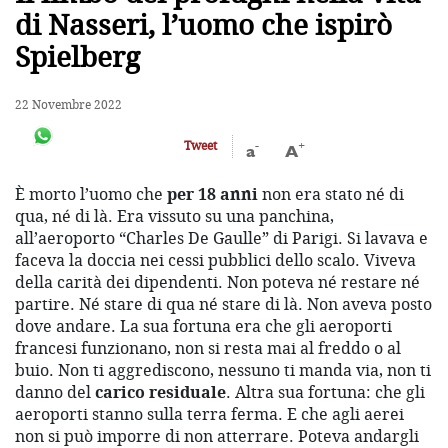
di Nasseri, l’uomo che ispirò
Spielberg
22 Novembre 2022
-
+
Tweet
a
A
È morto l’uomo che
per 18 anni
non era stato né di
qua, né di là. Era vissuto su una panchina,
all’aeroporto “Charles De Gaulle” di Parigi. Si lavava e
faceva la doccia nei cessi pubblici dello scalo. Viveva
della carità dei dipendenti. Non poteva né restare né
partire. Né stare di qua né stare di là. Non aveva posto
dove andare. La sua fortuna era che gli aeroporti
francesi funzionano, non si resta mai al freddo o al
buio. Non ti aggrediscono, nessuno ti manda via, non ti
danno del
carico residuale
. Altra sua fortuna: che gli
aeroporti stanno sulla terra ferma. E che agli aerei
non si può imporre di non atterrare. Poteva andargli