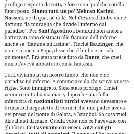
profugo respinto da tutti, e forse con qualche rotella
fuori posto.
Siamo tutti un po’ Mehran Karimi
Nasseri
, né di qua, né di là. Nel
Corano
il limbo viene
definito “la muraglia che divide l’inferno dal
paradiso”. Per
Sant’Agostino
i bambini non ancora
battezzati sono destinati alle fiamme dell’inferno
anche se “fiamme mitissime”. Finché
Ratzinger
, che
non era ancora Papa, disse che il limbo era “solo
un’ipotesi”. Era stato preceduto da
Dante
, che quel
muro l’aveva abbattuto con la fantasia.
Tutti viviamo in un nostro limbo, che non è né
paradiso né inferno. A cominciare da chi scrive queste
righe. Sono immigrato. Sono stato profugo. I miei
vennero in Italia via mare, dopo che una folla
inferocita di
nazionalisti turchi
avevano devastato e
bruciato il negozietto di vernici che mio padre aveva
nei pressi del ponte di Galata, a Istanbul. So cosa vuol
dire il mal di mare. Quella volta non ce l’avevano con
gli Ebrei.
Ce l’avevano coi Greci. Anzi con gli