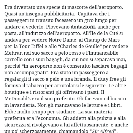
Era diventato una specie di mascotte dell’aeroporto.
Quasi un’insegna pubblicitaria. Capitava che i
passeggeri in transito facessero un giro lungo per
andare a vederlo. Piovevano
donazioni
, anche per
posta, all’indirizzo dell’aeroporto. All’Île de la Cité si
andava per vedere Notre Dame, al Champ de Mars
per la Tour Eiffel e allo “Charles de Gaulle” per vedere
Mehran nel suo sacco a pelo rosso e l’immancabile
carrello con i suoi bagagli, da cui non si separava mai,
perché “in aeroporto non è consentito lasciare bagagli
non accompagnati”. Era stato un passeggero a
regalargli il sacco a pelo e una branda. Il duty free gli
forniva il tabacco per arrotolarsi le sigarette. Le altre
boutique e i ristoranti gli offrivano i pasti. Il
McDonald’s era il suo preferito. Gli facevano il bucato
in lavanderia. Non gli mancavano le letture e i libri.
Ebbe molto tempo per studiare. La sua materia
preferita era l’economia. Gli addetti alla pulizia e alla
sicurezza si rivolgevano a lui affettuosamente, e anche
un po’ scherzosamente, chiamandolo
“
Sir Alfred
”
.