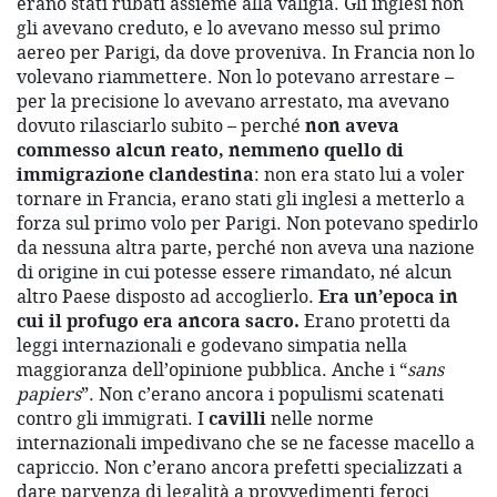
erano stati rubati assieme alla valigia. Gli inglesi non
gli avevano creduto, e lo avevano messo sul primo
aereo per Parigi, da dove proveniva. In Francia non lo
volevano riammettere. Non lo potevano arrestare –
per la precisione lo avevano arrestato, ma avevano
dovuto rilasciarlo subito – perché
non aveva
commesso alcun reato, nemmeno quello di
immigrazione clandestina
: non era stato lui a voler
tornare in Francia, erano stati gli inglesi a metterlo a
forza sul primo volo per Parigi. Non potevano spedirlo
da nessuna altra parte, perché non aveva una nazione
di origine in cui potesse essere rimandato, né alcun
altro Paese disposto ad accoglierlo.
Era un’epoca in
cui il profugo era ancora sacro.
Erano protetti da
leggi internazionali e godevano simpatia nella
maggioranza dell’opinione pubblica. Anche i “
sans
papiers
”. Non c’erano ancora i populismi scatenati
contro gli immigrati. I
cavilli
nelle norme
internazionali impedivano che se ne facesse macello a
capriccio. Non c’erano ancora prefetti specializzati a
dare parvenza di legalità a provvedimenti feroci