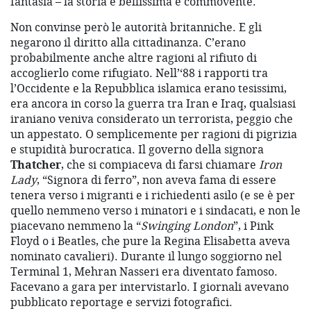
fantasia – la storia è bellissima e commovente.
Non convinse però le autorità britanniche. E gli
negarono il diritto alla cittadinanza. C’erano
probabilmente anche altre ragioni al rifiuto di
accoglierlo come rifugiato. Nell’‘88 i rapporti tra
l’Occidente e la Repubblica islamica erano tesissimi,
era ancora in corso la guerra tra Iran e Iraq, qualsiasi
iraniano veniva considerato un terrorista, peggio che
un appestato. O semplicemente per ragioni di pigrizia
e stupidità burocratica. Il governo della signora
Thatcher
, che si compiaceva di farsi chiamare
Iron
Lady
, “Signora di ferro”, non aveva fama di essere
tenera verso i migranti e i richiedenti asilo (e se è per
quello nemmeno verso i minatori e i sindacati, e non le
piacevano nemmeno la “
Swinging London
”, i Pink
Floyd o i Beatles, che pure la Regina Elisabetta aveva
nominato cavalieri). Durante il lungo soggiorno nel
Terminal 1, Mehran Nasseri era diventato famoso.
Facevano a gara per intervistarlo. I giornali avevano
pubblicato reportage e servizi fotografici.