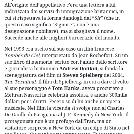
All’origine dell’appellativo c’era una lettera a lui
indirizzata dai servizi di immigrazione britannici, in
cui si rispettava la forma dandogli dal “
Sir
” (che in
questo caso significa “Signore”, non è una
designazione nobiliare), ma si sbagliava il nome.
Succede anche alle migliori burocrazie del mondo.
Nel 1993 era uscito sul suo caso un film francese,
Tombés du Ciel
, interpretato da Jean Rochefort. Su un
suo libro di memorie, scritto con l’aiuto dello scrittore
e giornalista britannico
Andrew Donkin
, si fonda la
sceneggiatura del film di
Steven Spielberg
del 2004,
The Terminal
. Il film di Spielberg, in cui a dare il volto
al suo personaggio è
Tom Hanks
, aveva procurato a
Mehran Nasseri la celebrità assoluta, e anche 300mila
dollari per i diritti. Fecero su di lui anche un’opera
musicale. Nel film la vicenda si svolge non al Charles
De Gaulle di Parigi, ma al J. F. Kennedy di New York. Il
protagonista non è un profugo dall’Iran, ma un
visitatore sorpreso a New York da un colpo di Stato nel