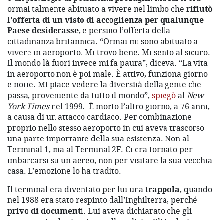
ormai talmente abituato a vivere nel limbo che
rifiutò
l’offerta di un visto di accoglienza per qualunque
Paese desiderasse
, e persino l’offerta della
cittadinanza britannica. “Ormai mi sono abituato a
vivere in aeroporto. Mi trovo bene. Mi sento al sicuro.
Il mondo là fuori invece mi fa paura”, diceva. “La vita
in aeroporto non è poi male. È attivo, funziona giorno
e notte. Mi piace vedere la diversità della gente che
passa, proveniente da tutto il mondo”,
spiegò
al
New
York Times
nel 1999. È morto l’altro giorno, a 76 anni,
a causa di un attacco cardiaco. Per combinazione
proprio nello stesso aeroporto in cui aveva trascorso
una parte importante della sua esistenza. Non al
Terminal 1, ma al Terminal 2F. Ci era tornato per
imbarcarsi su un aereo, non per visitare la sua vecchia
casa. L’emozione lo ha tradito.
Il terminal era diventato per lui una
trappola
, quando
nel 1988 era stato respinto dall’Inghilterra, perché
privo di documenti
. Lui aveva dichiarato che gli