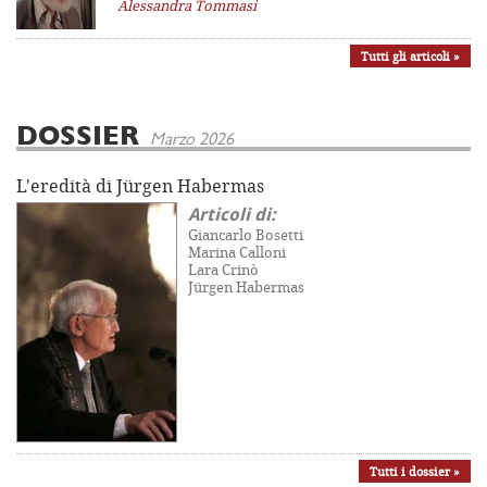
Alessandra Tommasi
Tutti gli articoli »
DOSSIER
Marzo 2026
L'eredità di Jürgen Habermas
Articoli di:
Giancarlo Bosetti
Marina Calloni
Lara Crinò
Jürgen Habermas
Tutti i dossier »