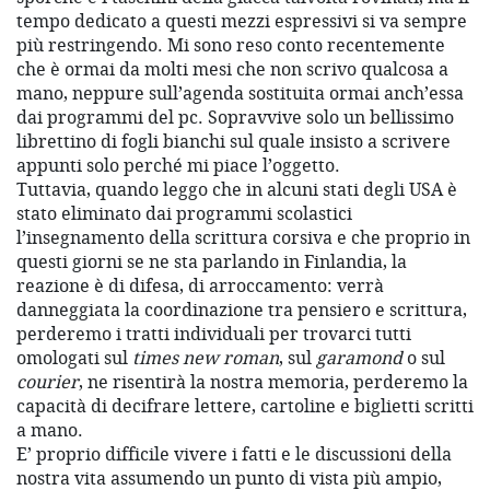
tempo dedicato a questi mezzi espressivi si va sempre
più restringendo. Mi sono reso conto recentemente
che è ormai da molti mesi che non scrivo qualcosa a
mano, neppure sull’agenda sostituita ormai anch’essa
dai programmi del pc. Sopravvive solo un bellissimo
librettino di fogli bianchi sul quale insisto a scrivere
appunti solo perché mi piace l’oggetto.
Tuttavia, quando leggo che in alcuni stati degli USA è
stato eliminato dai programmi scolastici
l’insegnamento della scrittura corsiva e che proprio in
questi giorni se ne sta parlando in Finlandia, la
reazione è di difesa, di arroccamento: verrà
danneggiata la coordinazione tra pensiero e scrittura,
perderemo i tratti individuali per trovarci tutti
omologati sul
times new roman
, sul
garamond
o sul
courier
, ne risentirà la nostra memoria, perderemo la
capacità di decifrare lettere, cartoline e biglietti scritti
a mano.
E’ proprio difficile vivere i fatti e le discussioni della
nostra vita assumendo un punto di vista più ampio,