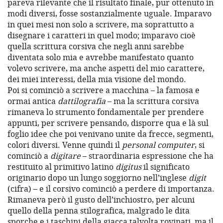
pareva rilevante che il risultato finale, pur ottenuto in
modi diversi, fosse sostanzialmente uguale. Imparavo
in quei mesi non solo a scrivere, ma soprattutto a
disegnare i caratteri in quel modo; imparavo cioè
quella scrittura corsiva che negli anni sarebbe
diventata solo mia e avrebbe manifestato quanto
volevo scrivere, ma anche aspetti del mio carattere,
dei miei interessi, della mia visione del mondo.
Poi si cominciò a scrivere a macchina – la famosa e
ormai antica
dattilografia
– ma la scrittura corsiva
rimaneva lo strumento fondamentale per prendere
appunti, per scrivere pensando, disporre qua e là sul
foglio idee che poi venivano unite da frecce, segmenti,
colori diversi. Venne quindi il
personal computer
, si
cominciò a
digitare
– straordinaria espressione che ha
restituito al primitivo latino
digitus
il significato
originario dopo un lungo soggiorno nell’inglese
digit
(cifra) – e il corsivo cominciò a perdere di importanza.
Rimaneva però il gusto dell’inchiostro, per alcuni
quello della penna stilografica, malgrado le dita
sporche e i taschini della giacca talvolta rovinati, ma il