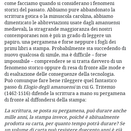
come facciamo quando si considerano i fenomeni
storici del passato. Abbiamo pure abbandonato la
scrittura gotica o la minuscola carolina, abbiamo
dimenticato le abbreviazioni usate dagli amanuensi
medievali, la stragrande maggioranza dei nostri
contemporanei non è più in grado di leggere un
papiro, una pergamena e forse neppure i fogli dei
primi libri a stampa. Probabilmente sta succedendo di
nuovo qualcosa di simile, ma è difficile – forse
impossibile – comprendere se si tratta davvero di un
fenomeno storico oppure di resa di fronte alle mode e
di esaltazione delle conseguenze della tecnologia.
Può comunque fare bene rileggere quel fantastico
passo di
Elogio degli amanuensi
in cui G. Tritemio
(1462-1516) difende la scrittura a mano su pergamena
di fronte al diffondersi della stampa:
La scrittura, se posta su pergamena, può durare anche
mille anni, la stampa invece, poiché è abitualmente
prodotta su carta, per quanto tempo potrà durare? Se
un volume di carta può resistere duecento anni è già