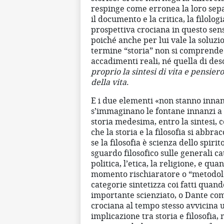
respinge come erronea la loro separa
il documento e la critica, la filologi
prospettiva crociana in questo sens
poiché anche per lui vale la soluz
termine “storia” non si comprende 
accadimenti reali, né quella di desc
proprio la sintesi di vita e pensier
della vita
.
E i due elementi «non stanno innanzi
s’immaginano le fontane innanzi a c
storia medesima, entro la sintesi, c
che la storia e la filosofia si abbra
se la filosofia è scienza dello spirit
sguardo filosofico sulle generali cate
politica, l’etica, la religione, e qu
momento rischiaratore o “metodolog
categorie sintetizza coi fatti quand
importante scienziato, o Dante com
crociana al tempo stesso avvicina u
implicazione tra storia e filosofia,