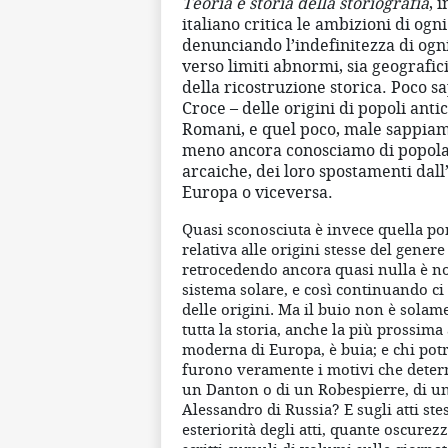
Teoria e storia della storiografia
, i
italiano critica le ambizioni di ogni
denunciando l’indefinitezza di ogn
verso limiti abnormi, sia geografici
della ricostruzione storica. Poco 
Croce – delle origini di popoli anti
Romani, e quel poco, male sappiam
meno ancora conosciamo di popola
arcaiche, dei loro spostamenti dall’
Europa o viceversa.
Quasi sconosciuta è invece quella por
relativa alle origini stesse del gener
retrocedendo ancora quasi nulla è not
sistema solare, e così continuando ci
delle origini. Ma il buio non è solame
tutta la storia, anche la più prossima 
moderna di Europa, è buia; e chi potr
furono veramente i motivi che determ
un Danton o di un Robespierre, di u
Alessandro di Russia? E sugli atti stes
esteriorità degli atti, quante oscurez