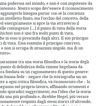
mina poderosa nel mondo, e non è così impotente da
ontenuto. Nostro scopo dev’essere il riconoscimento
 raggiungerlo bisogna portar con sé la coscienza
un intelletto finito, ma l’occhio del concetto, della
ed energicamente si apre la via attraverso il
lle contingenze […] il punto di vista della storia
hichte
) non è uno fra molti punti di vista,
 in esso si prescinda dagli altri. Il suo principio
nti di vista. Essa esamina il principio concreto,
, e non si occupa di situazioni singole, ma di un
tutto».
razione tra una storia filosofica e la storia degli
le punto di debolezza della visione hegeliana da
itica fondata su un ragionamento di questo genere:
in buona fede – negare che la storiografia sia un
e a ogni critica filosofica, va riconosciuto che – lo
oseguono nel proprio lavoro, affinando strumenti e
solo sporadici suggerimenti; ma l’idea che la storia
a da una più profonda e, direbbe Hegel, più verace
gnosamente respinta dagli stessi storici (d’altronde,