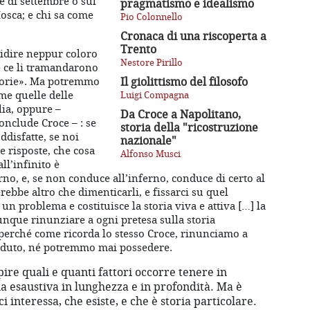
e di settembre o sul
pragmatismo e idealismo
osca; e chi sa come
Pio Colonnello
Cronaca di una riscoperta a
Trento
idire neppur coloro
Nestore Pirillo
e ce li tramandarono
ttorie». Ma potremmo
Il giolittismo del filosofo
ome quelle delle
Luigi Compagna
lia, oppure –
Da Croce a Napolitano,
conclude Croce – : se
storia della "ricostruzione
ddisfatte, se noi
nazionale"
ve risposte, che cosa
Alfonso Musci
ll’infinito è
erno, e, se non conduce all’inferno, conduce di certo al
ebbe altro che dimenticarli, e fissarci su quel
n problema e costituisce la storia viva e attiva […] la
que rinunziare a ogni pretesa sulla storia
perché come ricorda lo stesso Croce, rinunciamo a
duto, né potremmo mai possedere.
ire quali e quanti fattori occorre tenere in
a esaustiva in lunghezza e in profondità. Ma è
ci interessa, che esiste, e che è storia particolare.