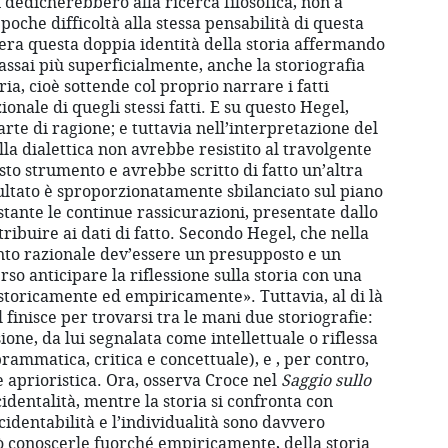
i dedicherebbero alla ricerca filosofica, non a
poche difficoltà alla stessa pensabilità di questa
era questa doppia identità della storia affermando
sai più superficialmente, anche la storiografia
ria, cioè sottende col proprio narrare i fatti
onale di quegli stessi fatti. E su questo Hegel,
rte di ragione; e tuttavia nell’interpretazione del
ella dialettica non avrebbe resistito al travolgente
to strumento e avrebbe scritto di fatto un’altra
isultato è sproporzionatamente sbilanciato sul piano
tante le continue rassicurazioni, presentate dallo
ribuire ai dati di fatto. Secondo Hegel, che nella
nto razionale dev’essere un presupposto e un
rso anticipare la riflessione sulla storia con una
 storicamente ed empiricamente». Tuttavia, al di là
 finisce per trovarsi tra le mani due storiografie:
sione, da lui segnalata come intellettuale o riflessa
rammatica, critica e concettuale), e , per contro,
a e aprioristica. Ora, osserva Croce nel
Saggio sullo
ccidentalità, mentre la storia si confronta con
accidentabilità e l’individualità sono davvero
può conoscerle fuorché empiricamente, della storia