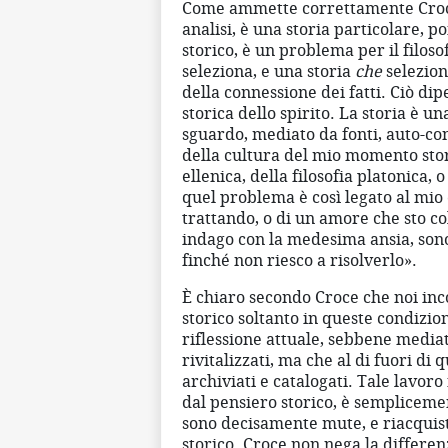
Come ammette correttamente Croc
analisi, è una storia particolare, poi
storico, è un problema per il filoso
seleziona, e una storia
che
seleziona
della connessione dei fatti. Ciò di
storica dello spirito. La storia è u
sguardo, mediato da fonti, auto-co
della cultura del mio momento stor
ellenica, della filosofia platonica,
quel problema è così legato al mio 
trattando, o di un amore che sto co
indago con la medesima ansia, sono
finché non riesco a risolverlo».
È chiaro secondo Croce che noi in
storico soltanto in queste condizio
riflessione attuale, sebbene media
rivitalizzati, ma che al di fuori d
archiviati e catalogati. Tale lavoro
dal pensiero storico, è semplicemen
sono decisamente mute, e riacquist
storico. Croce non nega la differe