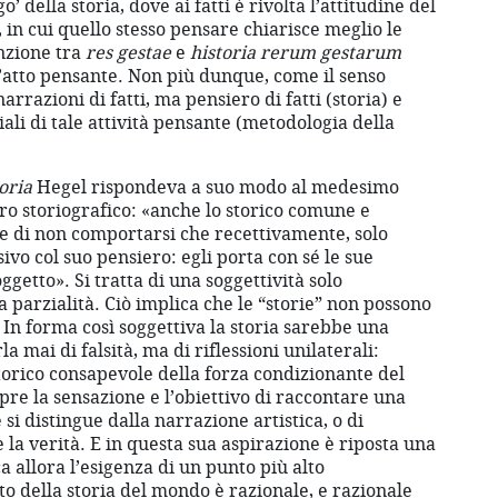
’ della storia, dove ai fatti è rivolta l’attitudine del
a, in cui quello stesso pensare chiarisce meglio le
inzione tra
res gestae
e
historia rerum gestarum
l’atto pensante. Non più dunque, come il senso
arrazioni di fatti, ma pensiero di fatti (storia) e
ali di tale attività pensante (metodologia della
toria
Hegel rispondeva a suo modo al medesimo
o storiografico: «anche lo storico comune e
e di non comportarsi che recettivamente, solo
vo col suo pensiero: egli porta con sé le sue
ggetto». Si tratta di una soggettività solo
 parzialità. Ciò implica che le “storie” non possono
. In forma così soggettiva la storia sarebbe una
a mai di falsità, ma di riflessioni unilaterali:
storico consapevole della forza condizionante del
re la sensazione e l’obiettivo di raccontare una
e si distingue dalla narrazione artistica, o di
e la verità. E in questa sua aspirazione è riposta una
 allora l’esigenza di un punto più alto
o della storia del mondo è razionale, e razionale