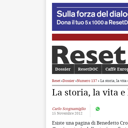
Menu principale
Dossier
Vai al contenuto principale
Vai al contenuto secondario
ResetDOC
Caffè Euro
Reset
»
Dossier
»
Numero 137
» La storia, la vita 
La storia, la vita e 
Carlo Scognamiglio
15 Novembre 2012
Esiste una pagina di Benedetto Cro