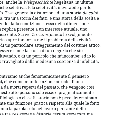
e, anche la
Weltgeschichte
hegeliana, in ultima
ché selettiva. E la selettività, inevitabile per lo
fo. Essa genera la distinzione di una storia
da cui
si
, tra una storia dei fatti, e una storia della scelta e
pende dalla condizione stessa della dimensione
na replica presente a un interesse attuale, uno
noscente. Scrive Croce: «quando lo svolgimento
ico apre innanzi a me il problema della civiltà
 o di un particolare atteggiamento del costume attico,
essere come la storia di un negozio che sto
ltivando, o di un pericolo che m’incombe; ed io lo
 travagliato dalla medesima coscienza d’infelicità,
contriamo anche fenomenicamente il pensiero
ni, cioè come manifestazione attuale di una
ta da morti reperti del passato, che vengono così
i questo atto possono solo essere pragmaticamente
 filologico o classificatorio non è però determinato
te una funzione pratica rispetto alla quale le fonti
ano la parola solo nel lavoro pensante dello
nza tra
res gestae
e
historia rerum gestarum
, ma