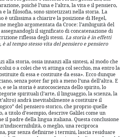
zione, poiché l’una e l’altra, la vita e il pensiero,
a e la filosofia, sono sintetizzati nella storia. La
o è utilissima a chiarire la posizione di Hegel,
ione meglio argomentata da Croce: l’ambiguità del
assegnandogli il significato di concatenazione di
rizione riflessa degli stessi.
La storia è in effetti
o, è al tempo stesso vita del pensiero e pensiero
 alla storia, ossia innanzi alla sintesi, al modo che
olui o a colei che vi attinga col secchio, ma entro la
ostituite di essa e costituite da essa». Ecco dunque
cciano, senza poter far più a meno l’una dell’altra. E
o, e se la storia è autocoscienza dello spirito, lo
gorie spirituali (l’arte, il linguaggio, la scienza, la
ant’altro) andrà inevitabilmente a costituire il
ico” del pensiero storico, che proprio quelle
o, a titolo d’esempio, descrive Galilei come un
e il padre della lingua italiana. Questa conclusione
n’indiscernibilità, o meglio, una reciproca
 ma, pur senza definirne i termini, lascia residuare