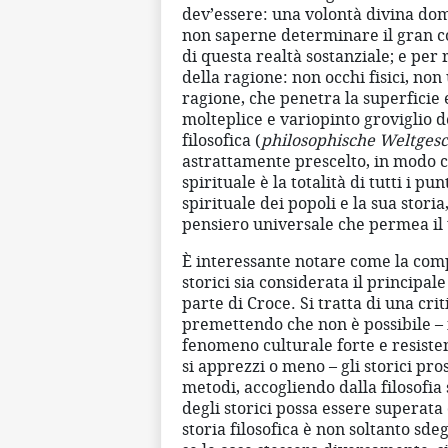
dev’essere: una volontà divina do
non saperne determinare il gran c
di questa realtà sostanziale; e per
della ragione: non occhi fisici, non 
ragione, che penetra la superficie 
molteplice e variopinto groviglio de
filosofica (
philosophische Weltgesc
astrattamente prescelto, in modo che
spirituale è la totalità di tutti i pu
spirituale dei popoli e la sua storia
pensiero universale che permea il 
È interessante notare come la compa
storici sia considerata il principa
parte di Croce. Si tratta di una cr
premettendo che non è possibile – 
fenomeno culturale forte e resistent
si apprezzi o meno – gli storici pr
metodi, accogliendo dalla filosofia 
degli storici possa essere superat
storia filosofica è non soltanto sde