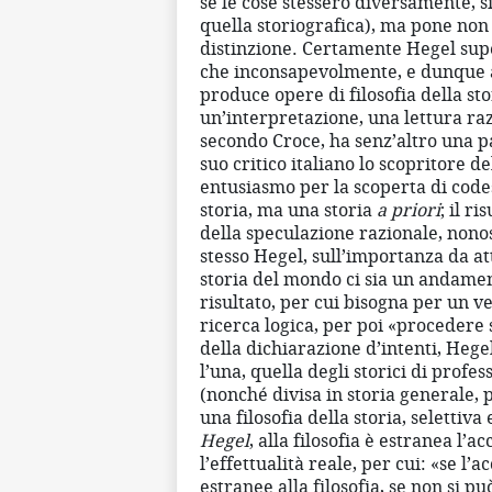
se le cose stessero diversamente, s
quella storiografica), ma pone non 
distinzione. Certamente Hegel sup
che inconsapevolmente, e dunque as
produce opere di filosofia della sto
un’interpretazione, una lettura razi
secondo Croce, ha senz’altro una pa
suo critico italiano lo scopritore d
entusiasmo per la scoperta di codes
storia, ma una storia
a priori
; il r
della speculazione razionale, nonos
stesso Hegel, sull’importanza da att
storia del mondo ci sia un andame
risultato, per cui bisogna per un ve
ricerca logica, per poi «procedere
della dichiarazione d’intenti, Hegel
l’una, quella degli storici di profes
(nonché divisa in storia generale, p
una filosofia della storia, selettiv
Hegel
, alla filosofia è estranea l’a
l’effettualità reale, per cui: «se l’
estranee alla filosofia, se non si 