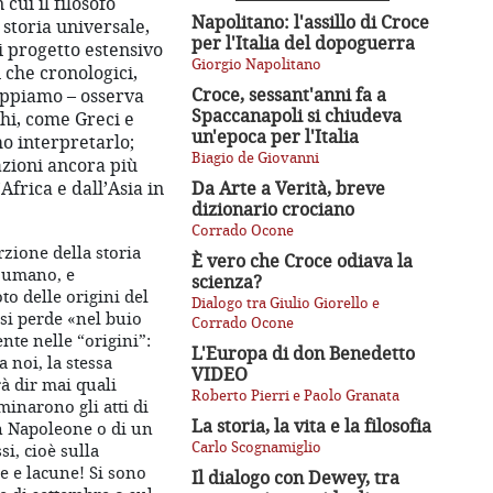
n cui il filosofo
Napolitano: l'assillo di Croce
 storia universale,
per l'Italia del dopoguerra
i progetto estensivo
Giorgio Napolitano
 che cronologici,
Croce, sessant'anni fa a
sappiamo – osserva
Spaccanapoli si chiudeva
chi, come Greci e
un'epoca per l'Italia
o interpretarlo;
Biagio de Giovanni
zioni ancora più
Africa e dall’Asia in
Da Arte a Verità, breve
dizionario crociano
Corrado Ocone
zione della storia
È vero che Croce odiava la
e umano, e
scienza?
o delle origini del
Dialogo tra Giulio Giorello e
 si perde «nel buio
Corrado Ocone
nte nelle “origini”:
L'Europa di don Benedetto
a noi, la stessa
VIDEO
à dir mai quali
Roberto Pierri e Paolo Granata
inarono gli atti di
La storia, la vita e la filosofia
n Napoleone o di un
Carlo Scognamiglio
si, cioè sulla
ze e lacune! Si sono
Il dialogo con Dewey, tra