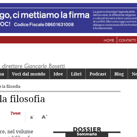
HOME
CONTATTI
pa
Voci dal mondo
Idee
Libri
Podcast
Blog
Ne
e la filosofia
la filosofia
Tweet
-
+
a
A
DOSSIER
ce, nel volume
Sommario