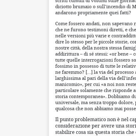
scritti cumuli di volumi sulle giornat
diciotto brumaio o sull’incendio di M
andarono propriamente quei fatti?
Come fossero andati, non sapevano r
che ne furono testimoni diretti, e ch
nelle versioni più varie e contraddi
dire lo stesso per le piccole storie, c
nostre città, della nostra stessa famig
addirittura – di sé stessi: «or bene – 
tutte quelle interrogazioni fossero so
fossimo in possesso di tutte le relati
ne faremmo? […] la via del processo a
larghissima al pari della via dell’inf
manicomio», per cui «a noi non rester
particolare solamente che risponde a u
storia contemporanea». Dobbiamo dun
universale, ma senza troppo dolore, 
qualcosa che non abbiamo mai posse
Il punto problematico non è nel cap
considerazione per avere una stori
stabilire cosa sia questa storia che 