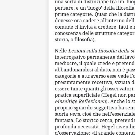
una sorta di distinzione tra un ‘luogo
pensare, e un ‘luogo’ della filosofi
prime categorie. Quasi che la dist
dovesse ora cadere all’interno del
comune ci invita a credere, fatti e n
conoscenza delle strutture categori
storia, o filosofia).
Nelle
Lezioni sulla filosofia della s
interrogativo permanente del lavor
mediocre, il quale crede e pretend
abbandonandosi al dato, non è passi
categorie e attraverso esse vede l’o
presuntamente recettiva, viziata da
essere tante quanti gli osservatori
pratica superficiale (Hegel non parl
einseitige Reflexionen
). Anche lo 
proprio sguardo soggettivo ha semp
storia
vera
, cioè che nell’essenzial
fantasia. Lo storico cerca, pretend
profonda necessità. Hegel rivendica
d’osservazione: «il grande contenut