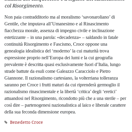
col Risorgimento.
Non paia contradditorio ma al moralismo ‘savonaroliano’ di
Gentile, che imputava all’Umanesimo e al Rinascimento
fiacchezza morale, assenza di impegno civile e inclinazione
estetizzante – in una parola: «decadenza» – saldando in fatale
continuità Risorgimento e Fascismo, Croce oppone una
genealogia idealistica del ‘moderno’ la cui maturità trova
espressione proprio nell’Europa dei lumi e la cui geografia
prevalente è descritta quasi esclusivamente fuori d’Italia, lungo
strade battute da esuli come Galeazzo Caracciolo e Pietro
Giannone. Il razionalismo cartesiano, la volterriana tolleranza
saranno per Croce i frutti maturi da cui riprenderà germoglio il
razionalismo rinascimentale e la libertà ‘critica’ degli ‘eretici’
attuandosi nel Risorgimento, ricondotto più che a una sterile – per
così dire – partenogenesi nazionalistica al laico e liberale carattere
della sua feconda dimensione europea.
Benedetto Croce