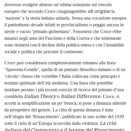
doveroso svolgere almeno un’ultima notazione sul vincolo
ab origine
europeo che secondo Croce congiungerebbe
la
‘nazione’ e la storia italiana unitaria. Senza una vocazione europea
il patriottismo decade infatti in provincialismo o peggio ancora in
sterile e vacuo ‘primato giobertiano’. Fenomeni che Croce ebbe
innanzi negli anni del Fascismo e della Guerra e che tristemente
sono riemersi con il declino della politica estera e con l’instabilità
sociale e politica che percorre il continente.
Croce può considerarsi complessivamente estraneo alla linea
‘Spaventa-Gentile’, quella di un primato filosofico italiano o di un
‘circolo’ chiuso che vorrebbe l’Italia collocata come principio e
termine spirituale dell’età moderna. Una linea che potrebbe
insidiare persino i più recenti esercizi di ricerca del primato d’una
Italian Theory
Italian Difference.
cosiddetta
o
Croce, si
accetti la semplificazione un po’ brusca, si pone a distanza siderale
da prospettive del genere. La cifra di questa distanza è tutta
nell’elogio del ‘Rinascimento’, pubblicato in uno scritto del 1939
La crisi
sotto il cielo di un’Europa sconvolta dalla violenza:
italiana del Cinquecento e il legame del Rinascimento