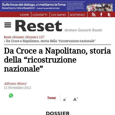
HOME
CONTATTI
CHI SIAMO
SOSTIENICI
Reset
»
Dossier
»
Numero 137
» Da Croce a Napolitano, storia della “ricostruzione nazionale”
Da Croce a Napolitano, storia
della “ricostruzione
nazionale”
Alfonso Musci
15 Novembre 2012
-
+
Tweet
a
A
DOSSIER