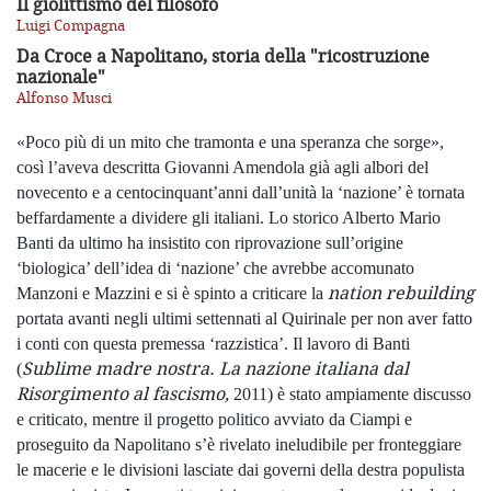
Il giolittismo del filosofo
Luigi Compagna
Da Croce a Napolitano, storia della "ricostruzione
nazionale"
Alfonso Musci
«Poco più di un mito che tramonta e una speranza che sorge»,
così l’aveva descritta Giovanni Amendola già agli albori del
novecento e a centocinquant’anni dall’unità la ‘nazione’ è tornata
beffardamente a dividere gli italiani. Lo storico Alberto Mario
Banti da ultimo ha insistito con riprovazione sull’origine
‘biologica’ dell’idea di ‘nazione’ che avrebbe accomunato
nation rebuilding
Manzoni e Mazzini e si è spinto a criticare la
portata avanti negli ultimi settennati al Quirinale per non aver fatto
i conti con questa premessa ‘razzistica’. Il lavoro di Banti
Sublime madre nostra. La nazione italiana dal
(
Risorgimento al fascismo,
2011) è stato ampiamente discusso
e criticato, mentre il progetto politico avviato da Ciampi e
proseguito da Napolitano s’è rivelato ineludibile per fronteggiare
le macerie e le divisioni lasciate dai governi della destra populista