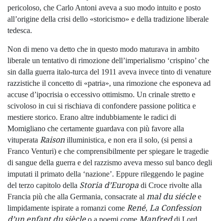
pericoloso, che Carlo Antoni aveva a suo modo intuito e posto
all’origine della crisi dello «storicismo» e della tradizione liberale
tedesca.
Non di meno va detto che in questo modo maturava in ambito
liberale un tentativo di rimozione dell’imperialismo ‘crispino’ che
sin dalla guerra italo-turca del 1911 aveva invece tinto di venature
razzistiche il concetto di «patria», una rimozione che esponeva ad
accuse d’ipocrisia o eccessivo ottimismo. Un crinale stretto e
scivoloso in cui si rischiava di confondere passione politica e
mestiere storico. Erano altre indubbiamente le radici di
Momigliano che certamente guardava con più favore alla
Raison
vituperata
illuministica, e non era il solo, (si pensi a
Franco Venturi) e che comprensibilmente per spiegare le tragedie
di sangue della guerra e del razzismo aveva messo sul banco degli
imputati il primato della ‘nazione’. Eppure rileggendo le pagine
Storia d’Europa
del terzo capitolo della
di Croce rivolte alla
mal du siécle
Francia più che alla Germania, consacrate al
e
René
La Confession
limpidamente ispirate a romanzi come
,
d’un enfant du siècle
Manfred
o a poemi come
di Lord