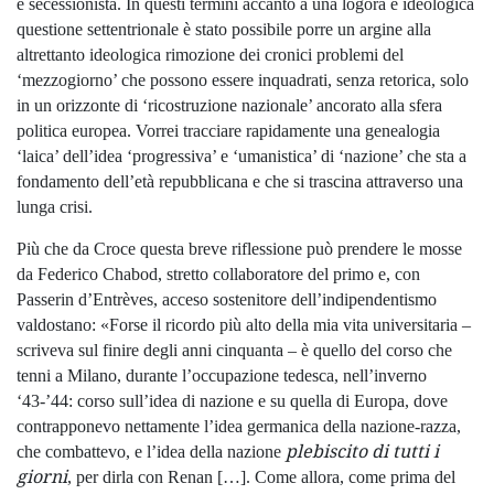
e secessionista. In questi termini accanto a una logora e ideologica
questione settentrionale è stato possibile porre un argine alla
altrettanto ideologica rimozione dei cronici problemi del
‘mezzogiorno’ che possono essere inquadrati, senza retorica, solo
in un orizzonte di ‘ricostruzione nazionale’ ancorato alla sfera
politica europea. Vorrei tracciare rapidamente una genealogia
‘laica’ dell’idea ‘progressiva’ e ‘umanistica’ di ‘nazione’ che sta a
fondamento dell’età repubblicana e che si trascina attraverso una
lunga crisi.
Più che da Croce questa breve riflessione può prendere le mosse
da Federico Chabod, stretto collaboratore del primo e, con
Passerin d’Entrèves, acceso sostenitore dell’indipendentismo
valdostano: «Forse il ricordo più alto della mia vita universitaria –
scriveva sul finire degli anni cinquanta – è quello del corso che
tenni a Milano, durante l’occupazione tedesca, nell’inverno
‘43-’44: corso sull’idea di nazione e su quella di Europa, dove
contrapponevo nettamente l’idea germanica della nazione-razza,
plebiscito di tutti i
che combattevo, e l’idea della nazione
giorni
, per dirla con Renan […]. Come allora, come prima del