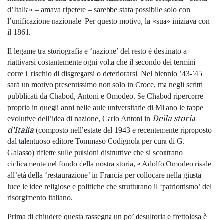
d’Italia» – amava ripetere – sarebbe stata possibile solo con
l’unificazione nazionale. Per questo motivo, la «sua» iniziava con
il 1861.
Il legame tra storiografia e ‘nazione’ del resto è destinato a
riattivarsi costantemente ogni volta che il secondo dei termini
corre il rischio di disgregarsi o deteriorarsi. Nel biennio ’43-’45
sarà un motivo presentissimo non solo in Croce, ma negli scritti
pubblicati da Chabod, Antoni e Omodeo. Se Chabod ripercorre
proprio in quegli anni nelle aule universitarie di Milano le tappe
Della storia
evolutive dell’idea di nazione, Carlo Antoni in
d’Italia
(composto nell’estate del 1943 e recentemente riproposto
dal talentuoso editore Tommaso Codignola per cura di G.
Galasso) riflette sulle pulsioni distruttive che si scontrano
ciclicamente nel fondo della nostra storia, e Adolfo Omodeo risale
all’età della ‘restaurazione’ in Francia per collocare nella giusta
luce le idee religiose e politiche che strutturano il ‘patriottismo’ del
risorgimento italiano.
Prima di chiudere questa rassegna un po’ desultoria e frettolosa è