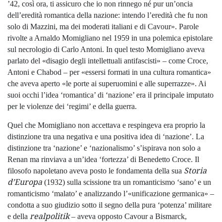
’42, così ora, ti assicuro che io non rinnego né pur un’oncia
dell’eredità romantica della nazione: intendo l’eredità che fu non
solo di Mazzini, ma dei moderati italiani e di Cavour». Parole
rivolte a Arnaldo Momigliano nel 1959 in una polemica epistolare
sul necrologio di Carlo Antoni. In quel testo Momigliano aveva
parlato del «disagio degli intellettuali antifascisti» – come Croce,
Antoni e Chabod – per «essersi formati in una cultura romantica»
che aveva aperto «le porte ai superuomini e alle superrazze». Ai
suoi occhi l’idea ‘romantica’ di ‘nazione’ era il principale imputato
per le violenze dei ‘regimi’ e della guerra.
Quel che Momigliano non accettava e respingeva era proprio la
distinzione tra una negativa e una positiva idea di ‘nazione’. La
distinzione tra ‘nazione’ e ‘nazionalismo’ s’ispirava non solo a
Renan ma rinviava a un’idea ‘fortezza’ di Benedetto Croce. Il
Storia
filosofo napoletano aveva posto le fondamenta della sua
d’Europa
(1932) sulla scissione tra un romanticismo ‘sano’ e un
romanticismo ‘malato’ e analizzando l’«unificazione germanica» –
condotta a suo giudizio sotto il segno della pura ‘potenza’ militare
realpolitik
e della
– aveva opposto Cavour a Bismarck,