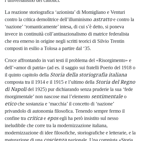
l’universalismo dei cattolici.
La reazione storiografica ‘azionista’ di Momigliano e Venturi
astratto
contro la critica demolitrice dell’illuminismo
e contro la
,
‘nazione’ ‘romanticamente’ intesa
di cui s’è detto, si poneva
invece in continuità coll’antinazionalismo di matrice federalista
che era emerso in origine negli scritti teorici di Silvio Trentin
composti in esilio a Tolosa a partire dal ‘35.
Croce affrontando in vari testi il problema del «Risorgimento» e
dell’«amor di patria» (ad es. il saggio sui fratelli Poerio del 1918 o
Storia della storiografia italiana
il quinto capitolo della
Storia del Regno
composta tra il 1914 e il 1915 e l’ultimo della
di Napoli
del 1925) pur dichiarando senza pruderie la sua ‘fede
sentimentale
risorgimentale’ non nascose mai l’elemento
o
etico
che sostanzia e ‘macchia’ il concetto di ‘nazione’
privandolo di autonomia filosofica. Tenendo sempre fermo il
critica
epos
confine tra
e
egli ha però insistito sul nesso
ineludibile che corre tra la modernizzazione italiana,
modernizzazione di idee filosofiche, storiografiche e letterarie, e la
coscienza
maturazione di una
nazionale. Una compiuta «Storia