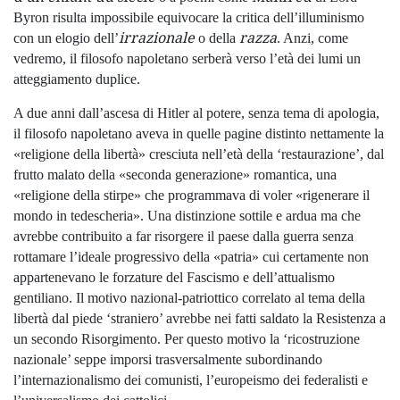
Byron risulta impossibile equivocare la critica dell’illuminismo
irrazionale
razza
con un elogio dell’
o della
. Anzi, come
vedremo, il filosofo napoletano serberà verso l’età dei lumi un
atteggiamento duplice.
A due anni dall’ascesa di Hitler al potere, senza tema di apologia,
il filosofo napoletano aveva in quelle pagine distinto nettamente la
«religione della libertà» cresciuta nell’età della ‘restaurazione’, dal
frutto malato della «seconda generazione» romantica, una
«religione della stirpe» che programmava di voler «rigenerare il
mondo in tedescheria». Una distinzione sottile e ardua ma che
avrebbe contribuito a far risorgere il paese dalla guerra senza
rottamare l’ideale progressivo della «patria» cui certamente non
appartenevano le forzature del Fascismo e dell’attualismo
gentiliano. Il motivo nazional-patriottico correlato al tema della
libertà dal piede ‘straniero’ avrebbe nei fatti saldato la Resistenza a
un secondo Risorgimento. Per questo motivo la ‘ricostruzione
nazionale’ seppe imporsi trasversalmente subordinando
l’internazionalismo dei comunisti, l’europeismo dei federalisti e