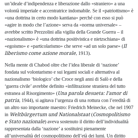
un’ideale d’indipendenza e liberazione dallo «straniero» a una
volontà imperiale e accentratrice indomabile. Se il «patriottismo» è
«una dottrina in certo modo kantiana» perché con esso si può
«agire in modo che l’azione» serva da «norma universale» –
avrebbe scritto Prezzolini alla vigilia della Grande Guerra – il
«nazionalismo» è «una dottrina positivistica e nietzschiana» di
Il
«egoismo» e «particolarismo» che serve «ad un solo paese» (
liberismo come azione morale
, 1913).
Nella mente di Chabod oltre che l’idea liberale di ‘nazione’
fondata sul volontarismo e sui legami sociali e alternativa al
nazionalismo ‘biologico’ che Croce negli anni di Salò e della
‘guerra civile’ avrebbe definito «infiltrazione straniera del tutto
Una parola desueta: l’amor di
estranea al Risorgimento» (
patria
, 1944), si agitava l’urgenza di una rottura con l’eredità di
un altro suo importante maestro: Friedrich Meinecke, che nel 1907
Weltbürgertum und Nationalstaat
Cosmopolitismo
in
(
e Stato nazionale
) aveva sostenuto il diritto dell’individualità
rappresentata dalla ‘nazione’ a sostituirsi pienamente
all’universalità del cosmopolitismo dell’età dei lumi. Un diritto