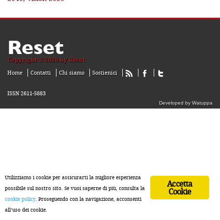
Reset
Copyright ® 2026 by Reset
Home
Contatti
Chi siamo
Sostienici
ISSN 2611-5883
Developed by Watuppa
Utilizziamo i cookie per assicurarti la migliore esperienza
Accetta
possibile sul nostro sito. Se vuoi saperne di più, consulta la
Cookie
cookie policy
. Proseguendo con la navigazione, acconsenti
all’uso dei cookie.