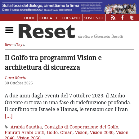
HOME
CONTATTI
CHI SIAMO
SOSTIENICI
Reset
»
Tag
»
Il Golfo tra programmi Vision e
architettura di sicurezza
Luca Marin
30 Ottobre 2025
A due anni dagli eventi del 7 ottobre 2023, il Medio
Oriente si trova in una fase di ridefinizione profonda.
Il conflitto tra Israele e Hamas, le tensioni con l’Iran
[…]
Arabia Saudita
,
Consiglio di Cooperazione del Golfo
,
Emirati Arabi Uniti
,
Golfo
,
Oman
,
Vision
,
Vision 2030
,
Vision
2040
,
Vision 2050