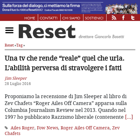
HOME
CONTATTI
CHI SIAMO
SOSTIENICI
Reset
»
Tag
»
Una tv che rende “reale” quel che urla.
L’abilità perversa di stravolgere i fatti
Jim Sleeper
28 Luglio 2016
Proponiamo la recensione di Jim Sleeper al libro di
Zev Chafets “Roger Ailes Off Camera” apparsa sulla
Columbia Journalism Review nel 2013. Quando nel
1997 ho pubblicato Razzismo liberale (contenente
[…]
Ailes Roger
,
Fow News
,
Roger Ailes Off Camera
,
Zev
Chafets