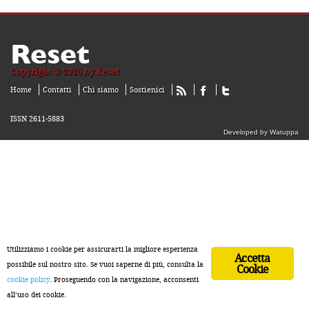
Reset
Copyright ® 2026 by Reset
Home
Contatti
Chi siamo
Sostienici
ISSN 2611-5883
Developed by Watuppa
Utilizziamo i cookie per assicurarti la migliore esperienza
Accetta
possibile sul nostro sito. Se vuoi saperne di più, consulta la
Cookie
cookie policy
. Proseguendo con la navigazione, acconsenti
all’uso dei cookie.