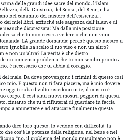
scuna delle grandi idee sacre del mondo, l’Islam
Bellezza, della Giustizia, del Senso, del Bene, e ha
ano nel cammino del mistero dell’esistenza…
dei miei libri, affinché tale saggezza dell’islam e di
a e neanche disprezzata! Ma dalla mia posizione
ualcosa che tu non riesci a vedere o che non vuoi
 domanda, LA grande domanda: perché questo mostro ti
tro ignobile ha scelto il tuo viso e non un altro?
m e non un’altra? La verità è che dietro
nde un immenso problema che tu non sembri pronto a
rio, è necessario che tu abbia il coraggio.
i del male. Da dove provengono i crimini di questo cosi
mico mio. E questo non ti farà piacere, ma è mio dovere
he oggi ti ruba il volto risiedono in te, il mostro è
tuo corpo. E così tanti nuovi mostri, peggiori di questi,
, fintanto che tu ti rifiuterai di guardare in faccia
tempo a ammettere e ad attaccare finalmente questa
uando dico loro questo, lo vedono con difficoltà: la
 che cos’è la potenza della religione, nel bene e nel
mi dicono “no, il problema del mondo musulmano non è