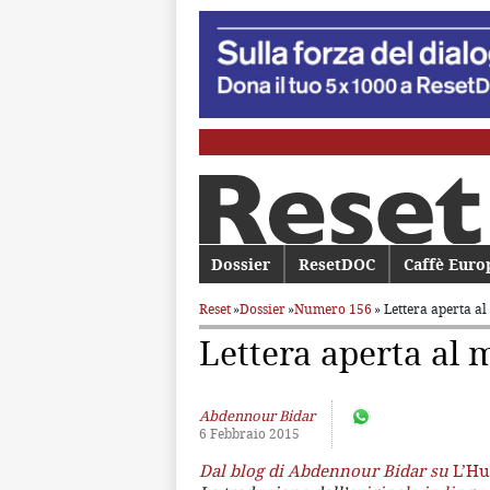
Menu principale
Dossier
Vai al contenuto principale
Vai al contenuto secondario
ResetDOC
Caffè Euro
Reset
»
Dossier
»
Numero 156
» Lettera aperta 
Lettera aperta a
Abdennour Bidar
6 Febbraio 2015
Dal blog di Abdennour Bidar su
L’Hu