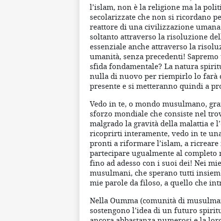
l’islam, non è la religione ma la polit
secolarizzate che non si ricordano pe
reattore di una civilizzazione umana
soltanto attraverso la risoluzione de
essenziale anche attraverso la risoluz
umanità, senza precedenti! Sapremo un
sfida fondamentale? La natura spirit
nulla di nuovo per riempirlo lo farà 
presente e si metteranno quindi a pr
Vedo in te, o mondo musulmano, grand
sforzo mondiale che consiste nel trova
malgrado la gravità della malattia e 
ricoprirti interamente, vedo in te un
pronti a riformare l’islam, a ricreare 
partecipare ugualmente al completo
fino ad adesso con i suoi dei! Nei mi
musulmani, che sperano tutti insieme 
mie parole da filoso, a quello che in
Nella Oumma (comunità di musulmani)
sostengono l’idea di un futuro spiri
ancora abbastanza numerosi e la loro