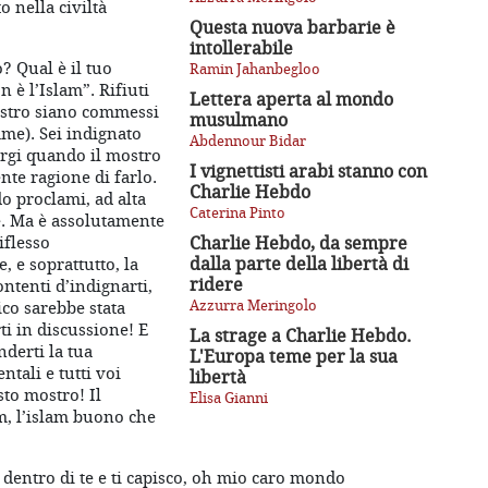
 nella civiltà
Questa nuova barbarie è
intollerabile
? Qual è il tuo
Ramin Jahanbegloo
 è l’Islam”. Rifiuti
Lettera aperta al mondo
ostro siano commessi
musulmano
me). Sei indignato
Abdennour Bidar
orgi quando il mostro
I vignettisti arabi stanno con
nte ragione di farlo.
Charlie Hebdo
o proclami, ad alta
Caterina Pinto
e. Ma è assolutamente
iflesso
Charlie Hebdo, da sempre
dalla parte della libertà di
, e soprattutto, la
ridere
ontenti d’indignarti,
Azzurra Meringolo
co sarebbe stata
ti in discussione! E
La strage a Charlie Hebdo.
derti la tua
L'Europa teme per la sua
ntali e tutti voi
libertà
sto mostro! Il
Elisa Gianni
am, l’islam buono che
e dentro di te e ti capisco, oh mio caro mondo