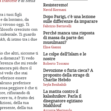
a francese
è di Stella
Resisteremo!
Navid Kermani
i tuoi figli
Dopo Parigi, c'è una lezione
i e da lontano, da
sulle differenze da imparare
li vivono oggi. Ti
Fabrizio Battistelli
filosofo cresciuto con
Perché manca una risposta
ccidentale. Ti guardo
di massa da parte dei
akh,
di istmo tra i due
musulmani?
Elisa Gianni
 che altri, siccome ti
Le colpe dell’Islam e le
la distanza? Ti vedo
nostre
fferenza che mi rende
Roberto Toscano
ancora più duro il
Devozione o furia cieca? A
hé vedo che stai
proposito della strage di
eferisce essere
Charlie Hebdo
ualcuno preferisce
Seyla Benhabib
osa peggiore è che ti
La matita contro il
ore, rifiutando di
kalashnikov. Parla il
cere tu, è frutto dei
disegnatore egiziano
izioni, della tua
Makhlouf
presente, della tua
Azzurra Meringolo