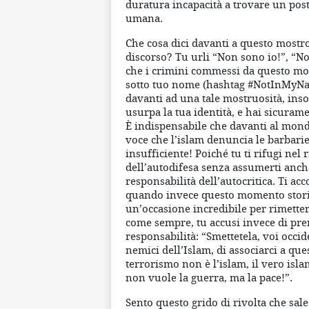
duratura incapacità a trovare un posto
umana.
Che cosa dici davanti a questo mostro
discorso? Tu urli “Non sono io!”, “Non
che i crimini commessi da questo m
sotto tuo nome (hashtag #NotInMyNa
davanti ad una tale mostruosità, ins
usurpa la tua identità, e hai sicurame
È indispensabile che davanti al mond
voce che l’islam denuncia le barbari
insufficiente! Poiché tu ti rifugi nel r
dell’autodifesa senza assumerti anche
responsabilità dell’autocritica. Ti acc
quando invece questo momento stori
un’occasione incredibile per rimetter
come sempre, tu accusi invece di pren
responsabilità: “Smettetela, voi occide
nemici dell’Islam, di associarci a que
terrorismo non è l’islam, il vero isl
non vuole la guerra, ma la pace!”.
Sento questo grido di rivolta che sal