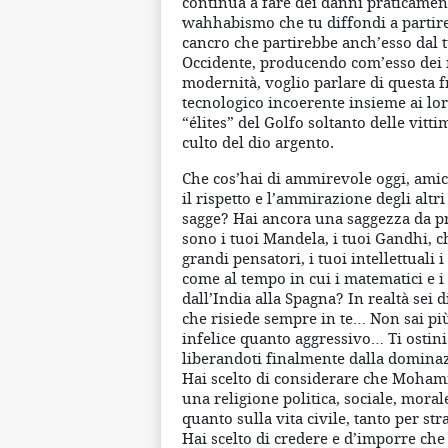
continua a fare dei danni praticamen
wahhabismo che tu diffondi a partire
cancro che partirebbe anch’esso dal t
Occidente, producendo com’esso dei 
modernità, voglio parlare di questa 
tecnologico incoerente insieme ai lor
“élites” del Golfo soltanto delle vitt
culto del dio argento.
Che cos’hai di ammirevole oggi, amic
il rispetto e l’ammirazione degli altr
sagge? Hai ancora una saggezza da p
sono i tuoi Mandela, i tuoi Gandhi, 
grandi pensatori, i tuoi intellettuali
come al tempo in cui i matematici e i
dall’India alla Spagna? In realtà sei 
che risiede sempre in te… Non sai più
infelice quanto aggressivo… Ti ostini
liberandoti finalmente dalla dominazio
Hai scelto di considerare che Mohamme
una religione politica, sociale, mora
quanto sulla vita civile, tanto per st
Hai scelto di credere e d’imporre che