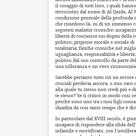
il coraggio di tutti loro, i quali han
terroristici dal nome di Al Qaida, Al 
condizione generale della profonda
che risiedono là, su di un immenso co
seguenti malattie croniche: incapacità
libertà di coscienza sui dogmi della 
politico; prigione morale e sociale d
totalitaria; fatiche croniche nel mig
uguaglianza, responsabilità e libertà;
politico dal suo controllo da parte del
una tolleranza e un vero riconoscimen
Sarebbe pertanto tutto ciò un errore
cruciali perderai ancora, o mio car
alla quale tu stesso non credi più e d
te stesso? Se ti critico in modo cosi
perché sono uno tra i tuoi figli consa
sbiadita da cosi tanto tempo che è di
In particolare dal XVIII secolo, è gi
incapace di rispondere alla sfida dell
infantile e mortificato, con l’intoll