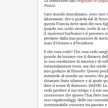
La traduzione dall’
originale in lingu
Punzo.
Caro mondo musulmano, sono uno tra 
allontanati, che ti guarda dal di fuor
questa Francia dove tanti dei tuoi fig
guardo con occhi severi, occhi di un 
il
taçawwuf
(sufismo) e il pensiero o
pertanto dalla mia posizione di
barz
mari d’Oriente e d’Occidente.
E che cosa vedo? Che cosa vedo meglio
guardo da lontano con il distacco del
in una condizione di miseria e di so
tremendamente triste, ma che rende 
mio giudizio di filosofo! Questo poic
mettendo al mondo un mostro che pr
chiamato Stato islamico e al quale q
dare il nome di demonio: DAESH. La c
vedo perdere il tuo tempo e il tuo on
riconoscere che questo l’hai fatto nas
tuoi vagabondaggi, delle tue contradd
interminabile scissione tra passato e 