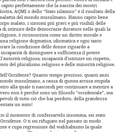
no capito perfettamente che la nascita dei mostri
Nostra, AQMI o dello “Stato islamico” è il risultato della
 malattia del mondo musulmano. Hanno capito bene
rpo malato, i sintomi più gravi e più visibili delle
 di istituire delle democrazie durature nelle quali la
religione, è riconosciuta come un diritto morale e
i una religione dogmatica, idiomatica e ogni tanto
liorare la condizione delle donne riguardo a
 incapacità di distinguere a sufficienza il potere
l’autorità religiosa; incapacità d’istituire un rispetto,
to del pluralismo religioso e delle minorità religiose.
 dell’Occidente? Quanto tempo prezioso, quanti anni
o mondo musulmano, a causa di questa accusa stupida
ietro alla quale ti nascondi per continuare a mentire a
 severo non è perché sono un filosofo “occidentale”, ma
pevoli di tutto ciò che hai perduto, della grandezza
ventata un mito!
unto il momento di confessartelo insomma, sei stato
’Occidente. O ti sei rifugiato nel passato in modo
erante e cupa regressione del wahhabismo la quale