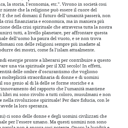
ica, la storia, l’economia, etc.”. Vivono in società cosi
r niente che la religione può essere il cuore del
! E che nel domani il futuro dell’umanità passerà, non
lla crisi finanziaria e economica, ma in maniera più
ione della crisi spirituale che attraversa tutta la nostra
irci tutti, a livello planetare, per affrontare questa
uale dell’uomo ha paura del vuoto, e se non trova
domani con delle religioni sempre più inadatte al
odurre dei mostri, come fa l’islam attualmente.
i energie pronte a liberarsi per contribuire a questo
re una via spirituale per il XXI secolo! In effetti,
l’entità delle ombre d’oscurantismo che vogliono
a molteplicità straordinaria di donne e di uomini
il suo genio al di là delle se forme storiche e a
 rinnovamento del rapporto che l’umanità mantiene
ei libri mi sono rivolto a tutti coloro, musulmani e non
nella rivoluzione spirituale! Per dare fiducia, con le
travede la loro speranza.
 ci sono delle donne e degli uomini civilizzati che
tuale per l’essere umano. Ma questi uomini non sono
 parola non è ancora cosi potente. Onoro la lucidità e