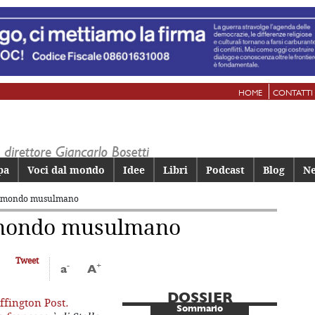
HOME
CONTATTI
pa
Voci dal mondo
Idee
Libri
Podcast
Blog
Ne
al mondo musulmano
l mondo musulmano
Tweet
-
+
a
A
DOSSIER
ffington Post
.
Sommario