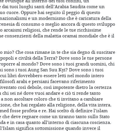
te ovunque all’interno dei tuoi confini, un
 dai tuoi luoghi santi dell’Arabia Saudita come un
uo cuore. Oppure hai seguito il peggio di questo
nazionalismi e un modernismo che è caricatura della
frenesia di consumo o meglio ancora di questo sviluppo
o arcaismi religiosi, che rende le tue ricchissime
ime consenzienti della malattia oramai mondiale che è il
o mio? Che cosa rimane in te che sia degno di suscitare
i popoli e civiltà della Terra? Dove sono le tue persone
roporre al mondo? Dove sono i tuoi grandi uomini, chi
chi sono i tuoi Aung San Suu Kyi? Dove sono i tuoi
 i cui libri dovrebbero essere letti nel mondo intero
 filosofi arabi e persiani facevano riferimento
diventato così debole, così impotente dietro la certezza
 chi sei né dove vuoi andare e ciò ti rende tanto
 a non ascoltare coloro che ti invitano a cambiare
ne, che hai regalato alla religione, della vita intera.
d fosse profeta e re. Hai scelto di definire l’islam
le che deve regnare come un tiranno tanto sullo Stato
rada e in casa quanto all’interno di ciascuna coscienza.
 l’Islam significa sottomissione quando invece il