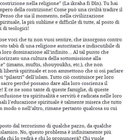
ostrizione nella religione” (La ikraha fi Dîn). Tu hai
impero della costrizione! Come può una civiltà tradire il
 Penso che sia il momento, nella civilizzazione
pirituale, la più sublime e difficile di tutte, al posto di
 di teologici!
e voci che tu non vuoi sentire, che insorgono contro
o tabù di una religione autoritaria e indiscutibile di
la loro dominazione all’infinito… Al tal punto che
orizzato una cultura della sottomissione alla
one” (imams, muftis, shouyoukhs, etc.), che non
i libertà spirituale et non ammettono che si osi parlare
i “pilastri” dell’islam. Tutto ciò costituisce per loro
 sacro perché possano dare alla loro coscienza il
! E ce ne sono tante di queste famiglie, di queste
fusione tra spiritualità e servitù è radicata nelle loro
uali l’educazione spirituale è talmente misera che tutto
un modo o nell’altro, rimane pertanto qualcosa su cui
osto dal terrorismo di qualche pazzo, da qualche
o islamico. No, questo problema è infinitamente più
Ma chi lo vedrà e chi lo pronuncerà? Chi vuole