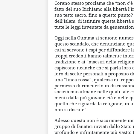
Corano stesso proclama che “non c’è c
fatto del suo Richiamo alla libertà l’
suo testo sacro, fino a questo punto?
dell’islam, di istituire questa libertà s
tutte le leggi inventate da generazioni
Oggi nella Oumma si sentono numeros
questo scandalo, che denunciano quest
cui si servono i capi per diffondere 
troppi credenti hanno talmente interi
tradizione e ai “maestri della religi
capiscono neanche che si parla loro d
loro di scelte personali a proposito de
una “linea rossa”, qualcosa di troppo
permesso di rimetterlo in discussione
società musulmane nelle quali tale con
menti dalla più giovane età e nelle q
quello che riguarda la religione, in 
non si discute!
Adesso questo non è sicuramente imp
gruppo di fanatici inviati dallo Stat
profondo e infinitamente più vasto! 