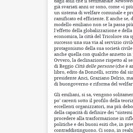
dagli asili che il settimanale
Newswe
già svariati anni or sono, come «i pi
un sistema di welfare comunale e pro
ramificato ed efficiente. E anche se, 
modello emiliano non se la passa più 
l’effetto della globalizzazione e dell
economica, la città del Tricolore sta
successo una sua via al servizio civil
protagonismo della sua società civile
anche quella con qualche annetto in p
Ovvero, la declinazione rispetto al ser
di Reggio
Città delle persone
(che è a
libro, edito da Donzelli, scritto dal si
presidente Anci, Graziano Delrio, ma
di buongoverno e riforma del welfar
Gli emiliani, si sa, vengono solitame
po’ carenti sotto il profilo della teor
eccellenti organizzatori, ma più debol
della capacità di definire dei “sistemi
procedere alla trasformazione in rifl
politiche e dei buoni esiti che, in pre
contraddistinguono. Ci sono, in realtà