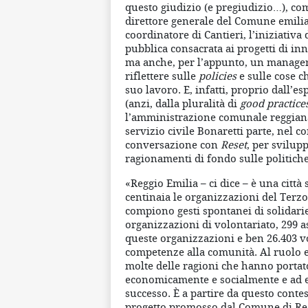
questo giudizio (e pregiudizio…), co
direttore generale del Comune emilia
coordinatore di Cantieri, l’iniziativa
pubblica consacrata ai progetti di in
ma anche, per l’appunto, un manager 
riflettere sulle
policies
e sulle cose c
suo lavoro. E, infatti, proprio dall’e
(anzi, dalla pluralità di
good practice
l’amministrazione comunale reggiana
servizio civile Bonaretti parte, nel c
conversazione con
Reset
, per svilup
ragionamenti di fondo sulle politiche
«Reggio Emilia – ci dice – è una città
centinaia le organizzazioni del Terzo
compiono gesti spontanei di solidariet
organizzazioni di volontariato, 299 a
queste organizzazioni e ben 26.403 v
competenze alla comunità. Al ruolo e 
molte delle ragioni che hanno portat
economicamente e socialmente e ad 
successo. È a partire da questo conte
progetto promosso dal Comune di Reg