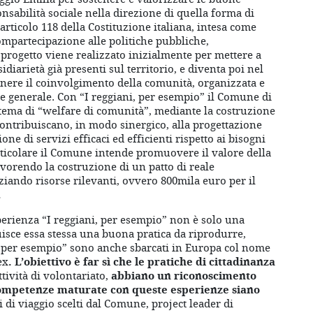
onsabilità sociale nella direzione di quella forma di
’articolo 118 della Costituzione italiana, intesa come
compartecipazione alle politiche pubbliche,
l progetto viene realizzato inizialmente per mettere a
idiarietà già presenti sul territorio, e diventa poi nel
nere il coinvolgimento della comunità, organizzata e
se generale. Con “I reggiani, per esempio” il Comune di
stema di “welfare di comunità”, mediante la costruzione
 contribuiscano, in modo sinergico, alla progettazione
one di servizi efficaci ed efficienti rispetto ai bisogni
rticolare il Comune intende promuovere il valore della
avorendo la costruzione di un patto di reale
nziando risorse rilevanti, ovvero 800mila euro per il
2
perienza “I reggiani, per esempio” non è solo una
uisce essa stessa una buona pratica da riprodurre,
i per esempio” sono anche sbarcati in Europa col nome
ex
.
L’obiettivo è
far sì
che le pratiche di cittadinanza
tività di volontariato,
abbiano un riconoscimento
competenze maturate con queste esperienze siano
 di viaggio scelti dal Comune, project leader di