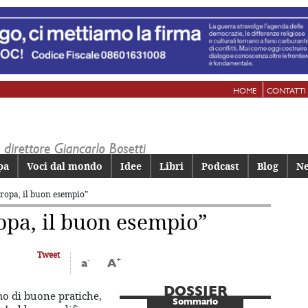
HOME
CONTATTI
pa
Voci dal mondo
Idee
Libri
Podcast
Blog
Ne
uropa, il buon esempio”
opa, il buon esempio”
Tweet
-
+
a
A
DOSSIER
mo di buone pratiche,
Sommario