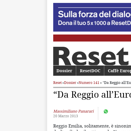
Menu principale
Dossier
Vai al contenuto principale
Vai al contenuto secondario
ResetDOC
Caffè Euro
Reset
»
Dossier
»
Numero 141
» “Da Reggio all’E
“Da Reggio all’Eur
Massimiliano Panarari
20 Marzo 2013
Reggio Emilia, solitamente, è sinoni