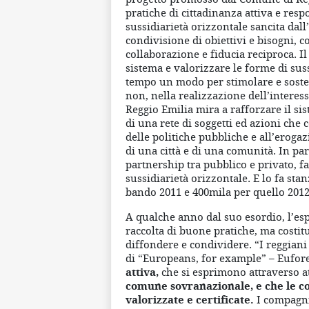
pratiche di cittadinanza attiva e resp
sussidiarietà orizzontale sancita dall
condivisione di obiettivi e bisogni, 
collaborazione e fiducia reciproca. I
sistema e valorizzare le forme di suss
tempo un modo per stimolare e soste
non, nella realizzazione dell’interes
Reggio Emilia mira a rafforzare il si
di una rete di soggetti ed azioni che
delle politiche pubbliche e all’erogazi
di una città e di una comunità. In pa
partnership tra pubblico e privato, f
sussidiarietà orizzontale. E lo fa sta
bando 2011 e 400mila per quello 201
A qualche anno dal suo esordio, l’es
raccolta di buone pratiche, ma costit
diffondere e condividere. “I reggian
di “Europeans, for example” – Eufor
attiva,
che si esprimono attraverso at
comune sovranazionale, e che le 
valorizzate e certificate.
I compagni