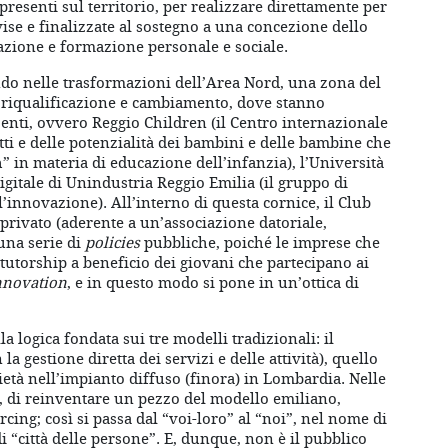
ci presenti sul territorio, per realizzare direttamente per
vise e finalizzate al sostegno a una concezione dello
zione e formazione personale e sociale.
ndo nelle trasformazioni dell’Area Nord, una zona del
a riqualificazione e cambiamento, dove stanno
 enti, ovvero Reggio Children (il Centro internazionale
tti e delle potenzialità dei bambini e delle bambine che
 in materia di educazione dell’infanzia), l’Università
igitale di Unindustria Reggio Emilia (il gruppo di
innovazione). All’interno di questa cornice, il Club
 privato (aderente a un’associazione datoriale,
una serie di
policies
pubbliche, poiché le imprese che
tutorship a beneficio dei giovani che partecipano ai
innovation
, e in questo modo si pone in un’ottica di
la logica fondata sui tre modelli tradizionali: il
a gestione diretta dei servizi e delle attività), quello
rietà nell’impianto diffuso (finora) in Lombardia. Nelle
, di reinventare un pezzo del modello emiliano,
cing; così si passa dal “voi-loro” al “noi”, nel nome di
i “città delle persone”. E, dunque, non è il pubblico