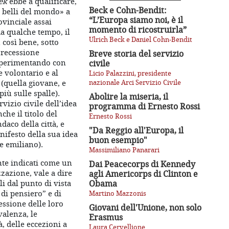
ek
ebbe a qualificare,
Beck e Cohn-Bendit:
ù belli del mondo» a
“L’Europa siamo noi, è il
vinciale assai
momento di ricostruirla”
da qualche tempo, il
Ulrich Beck e Daniel Cohn-Bendit
così bene, sotto
a recessione
Breve storia del servizio
 sperimentando con
civile
e volontario e al
Licio Palazzini, presidente
 (quella giovane, e
nazionale Arci Servizio Civile
iù sulle spalle).
Abolire la miseria, il
vizio civile dell’idea
programma di Ernesto Rossi
nche il titolo del
Ernesto Rossi
ndaco della città, e
"Da Reggio all'Europa, il
nifesto della sua idea
buon esempio"
e emiliano).
Massimiliano Panarari
nte indicati come un
Dai Peacecorps di Kennedy
izzazione, vale a dire
agli Americorps di Clinton e
i dal punto di vista
Obama
 di pensiero” e di
Martino Mazzonis
essione delle loro
Giovani dell'Unione, non solo
valenza, le
Erasmus
, delle eccezioni a
Laura Cervellione