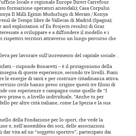
’ufficio locale e regionale Europe Direct Carrefour
tuto formazione operatori aziendali); Casa Corpului
 Konya Il Milli Egitim Mudurlugu di Meram / Konya
venil de Tempo libre de Vallecas di Madrid (Spagna);
and exploitation of Eu Projects results) di Graz
nteressate a sviluppare e a diffondere il modello e i
i rispettivi territori attraverso un lungo percorso che
a leva per lavorare sull’incremento del capitale sociale…
fatti – risponde Bonaretti – è il protagonismo della
insegna di queste esperienze, secondo tre livelli. Piani
e le energie di tanti e per costruire cittadinanza attiva.
servizio civile hanno preso origine questi tre filoni di
ncide con esperienze e campagne come quelle de “I
o prima o, a livello individuale, “Anche tu per
lo per altre città italiane, come La Spezia e la sua
 quello della Fondazione per lo sport, che vede la
une e, nell’assemblea dei soci, delle associazioni
i dar vita ad un “soggetto sportivo”, partecipato dai