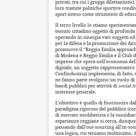
privati, tra cui i gruppi dilettantisti
loro tramite politiche sportive condi
sport inteso come strumento di educa
Il terzo livello lo stiamo sperimenta
tessuto cittadino oggetto di profond
operando in sinergia vari soggetti ed
per la difesa e la promozione dei diri
promuove il “Reggio Emilia approach”
di Modena e Reggio Emilia e il Club d
imprese che opera nell’economia dell’
digitale, un soggetto rappresentativo
Confindustria) implementa, di fatto, 
ne fanno parte svolgono un ruolo di 
bandi pubblici per attività di
social 
interesse generale.
L’obiettivo è quello di fuoriuscire dal
paradigma rigoroso del pubblico (con l
di mercato neoliberista e la sussidia
esperienze reggiane si cerca, dunque
passando dall’out-sourcing all’in-sour
una logica, cui teniamo moltissimo, d