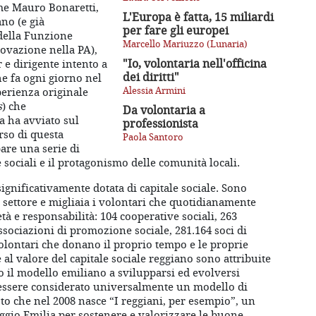
me Mauro Bonaretti,
L'Europa è fatta, 15 miliardi
no (e già
per fare gli europei
 della Funzione
Marcello Mariuzzo (Lunaria)
novazione nella PA),
"Io, volontaria nell'officina
e dirigente intento a
dei diritti"
he fa ogni giorno nel
Alessia Armini
sperienza originale
s
) che
Da volontaria a
 ha avviato sul
professionista
orso di questa
Paola Santoro
pare una serie di
 sociali e il protagonismo delle comunità locali.
 significativamente dotata di capitale sociale. Sono
 settore e migliaia i volontari che quotidianamente
à e responsabilità: 104 cooperative sociali, 263
ssociazioni di promozione sociale, 281.164 soci di
olontari che donano il proprio tempo e le proprie
al valore del capitale sociale reggiano sono attribuite
o il modello emiliano a svilupparsi ed evolversi
essere considerato universalmente un modello di
sto che nel 2008 nasce “I reggiani, per esempio”, un
gio Emilia per sostenere e valorizzare le buone