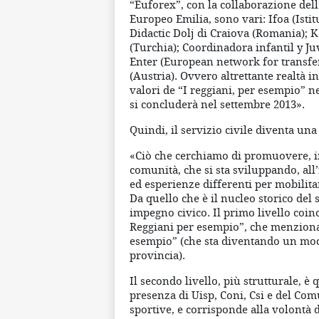
“Euforex”, con la collaborazione dell
Europeo Emilia, sono vari: Ifoa (Isti
Didactic Dolj di Craiova (Romania);
(Turchia); Coordinadora infantil y Ju
Enter (European network for transfer 
(Austria). Ovvero altrettante realtà i
valori de “I reggiani, per esempio” ne
si concluderà nel settembre 2013».
Quindi, il servizio civile diventa un
«Ciò che cerchiamo di promuovere, in
comunità, che si sta sviluppando, all’
ed esperienze differenti per mobilitar
Da quello che è il nucleo storico del 
impegno civico. Il primo livello coi
Reggiani per esempio”, che menzionav
esempio” (che sta diventando un model
provincia).
Il secondo livello, più strutturale, è
presenza di Uisp, Coni, Csi e del Com
sportive, e corrisponde alla volontà d