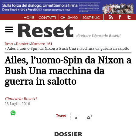
HOME
CONTATTI
CHI SIAMO
SOSTIENICI
Reset
»
Dossier
»
Numero 161
» Ailes, l’uomo-Spin da Nixon a Bush
Una macchina da guerra in salotto
Ailes, l’uomo-Spin da Nixon a
Bush
Una macchina da
guerra in salotto
Giancarlo Bosetti
28 Luglio 2016
-
+
Tweet
a
A
DOSSIER