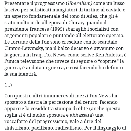
Presentare il progressismo (
liberalism)
come un lusso
lascivo per sofisticati mangiatori di tartine al caviale è
un aspetto fondamentale del tono di Ailes, che gli è
stato molto utile all’epoca di Chirac, quando il
presidente francese (1995) sbaragliò i socialisti con
argomenti popolari e puntando all’elettorato operaio.
Le fortune della Fox sono cresciute con lo scandalo
Clinton-Lewinsky, ma il balzo decisivo è avvenuto con
la guerra in Iraq. Fox News, come scrive Ken Auletta, è
l’unica televisione che invece di seguire o “coprire” la
guerra, è andata in guerra, e così facendo ha definito
la sua identità.
(…)
Con questi e altri innumerevoli mezzi Fox News ha
spostato a destra la percezione del centro, facendo
apparire la cosiddetta stampa di élite (anche questa
soglia si è di molto spostata e abbassata) una
roccaforte del progressismo, vale a dire del
sinistrismo, pacifismo, radicalismo. Per il linguaggio di