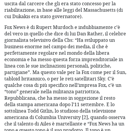
uscita dal carcere che gli era stato concesso per la
riabilitazione, in base alle leggi del Massachusetts (di
cui Dukakis era stato governatore).
Fox News è di Rupert Murdoch e indubbiamente c’è
del vero in quello che dice di lui Dan Rather, il celebre
giornalista televisivo della Cbs: “Ha sviluppato un
business enorme nel campo dei media, il che è
perfettamente regolare nel mondo della libera
economia e ha messo questa forza imprenditoriale in
linea con le sue inclinazioni personali, politiche,
partigiane”. Ma questo vale per la Fox come per il Sun,
tabloid britannico, o per le reti satellitari Sky. C’è
qualche cosa di più specifico nell’impresa Fox, c’è un
“tono” generale nella militanza patriottica,
Repubblicana, che ha messo in soggezione il resto
della stampa americana dopo l’11 settembre. E lo
sottolinea Todd Gitlin, lo studioso della televisione
americana di Columbia University [2], quando osserva
che il talento di Ailes è martellante e “Fox News ha un
tono e questo tono è il suo prodotto. Il tono è un