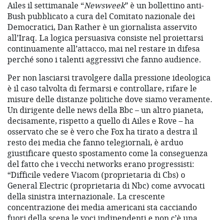
Ailes il settimanale “
Newsweek
” è un bollettino anti-
Bush pubblicato a cura del Comitato nazionale dei
Democratici, Dan Rather è un giornalista asservito
all’Iraq. La logica persuasiva consiste nel proiettarsi
continuamente all’attacco, mai nel restare in difesa
perché sono i talenti aggressivi che fanno audience.
Per non lasciarsi travolgere dalla pressione ideologica
è il caso talvolta di fermarsi e controllare, rifare le
misure delle distanze politiche dove siamo veramente.
Un dirigente delle news della Bbc – un altro pianeta,
decisamente, rispetto a quello di Ailes e Rove – ha
osservato che se è vero che Fox ha tirato a destra il
resto dei media che fanno telegiornali, è arduo
giustificare questo spostamento come la conseguenza
del fatto che i vecchi networks erano progressisti:
“Difficile vedere Viacom (proprietaria di Cbs) o
General Electric (proprietaria di Nbc) come avvocati
della sinistra internazionale. La crescente
concentrazione dei media americani sta cacciando
fuori della scena le voci indipendenti e non c’è una