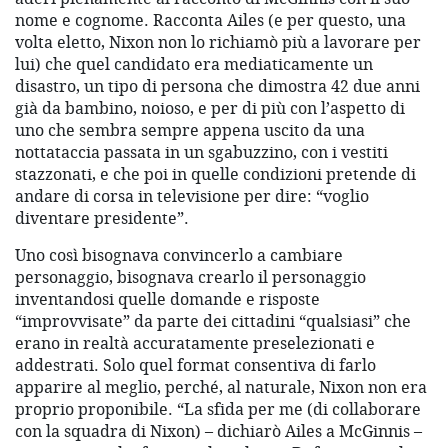
nome e cognome. Racconta Ailes (e per questo, una
volta eletto, Nixon non lo richiamò più a lavorare per
lui) che quel candidato era mediaticamente un
disastro, un tipo di persona che dimostra 42 due anni
già da bambino, noioso, e per di più con l’aspetto di
uno che sembra sempre appena uscito da una
nottataccia passata in un sgabuzzino, con i vestiti
stazzonati, e che poi in quelle condizioni pretende di
andare di corsa in televisione per dire: “voglio
diventare presidente”.
Uno così bisognava convincerlo a cambiare
personaggio, bisognava crearlo il personaggio
inventandosi quelle domande e risposte
“improvvisate” da parte dei cittadini “qualsiasi” che
erano in realtà accuratamente preselezionati e
addestrati. Solo quel format consentiva di farlo
apparire al meglio, perché, al naturale, Nixon non era
proprio proponibile. “La sfida per me (di collaborare
con la squadra di Nixon) – dichiarò Ailes a McGinnis –