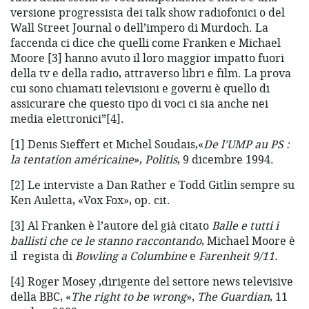
versione progressista dei talk show radiofonici o del
Wall Street Journal o dell’impero di Murdoch. La
faccenda ci dice che quelli come Franken e Michael
Moore [3] hanno avuto il loro maggior impatto fuori
della tv e della radio, attraverso libri e film. La prova
cui sono chiamati televisioni e governi è quello di
assicurare che questo tipo di voci ci sia anche nei
media elettronici”[4].
[1] Denis Sieffert et Michel Soudais,«
De l’UMP au PS :
la tentation américaine
»,
Politis
, 9 dicembre 1994.
[2] Le interviste a Dan Rather e Todd Gitlin sempre su
Ken Auletta, «Vox Fox», op. cit.
[3] Al Franken è l’autore del già citato
Balle e tutti i
ballisti che ce le stanno raccontando
, Michael Moore è
il regista di
Bowling a Columbine
e
Farenheit 9/11.
[4] Roger Mosey ,dirigente del settore news televisive
della BBC, «
The right to be wrong
»,
The Guardian
, 11