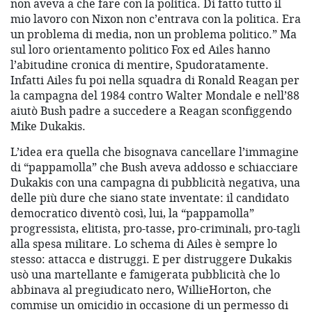
non aveva a che fare con la politica. Di fatto tutto il
mio lavoro con Nixon non c’entrava con la politica. Era
un problema di media, non un problema politico.” Ma
sul loro orientamento politico Fox ed Ailes hanno
l’abitudine cronica di mentire, Spudoratamente.
Infatti Ailes fu poi nella squadra di Ronald Reagan per
la campagna del 1984 contro Walter Mondale e nell’88
aiutò Bush padre a succedere a Reagan sconfiggendo
Mike Dukakis.
L’idea era quella che bisognava cancellare l’immagine
di “pappamolla” che Bush aveva addosso e schiacciare
Dukakis con una campagna di pubblicità negativa, una
delle più dure che siano state inventate: il candidato
democratico diventò così, lui, la “pappamolla”
progressista, elitista, pro-tasse, pro-criminali, pro-tagli
alla spesa militare. Lo schema di Ailes è sempre lo
stesso: attacca e distruggi. E per distruggere Dukakis
usò una martellante e famigerata pubblicità che lo
abbinava al pregiudicato nero, WillieHorton, che
commise un omicidio in occasione di un permesso di