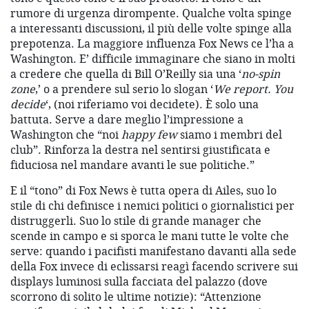
rumore di urgenza dirompente. Qualche volta spinge
a interessanti discussioni, il più delle volte spinge alla
prepotenza. La maggiore influenza Fox News ce l’ha a
Washington. E’ difficile immaginare che siano in molti
a credere che quella di Bill O’Reilly sia una ‘
no-spin
zone
,’ o a prendere sul serio lo slogan ‘
We report. You
decide
‘, (noi riferiamo voi decidete). È solo una
battuta. Serve a dare meglio l’impressione a
Washington che “noi
happy few
siamo i membri del
club”. Rinforza la destra nel sentirsi giustificata e
fiduciosa nel mandare avanti le sue politiche.”
E il “tono” di Fox News è tutta opera di Ailes, suo lo
stile di chi definisce i nemici politici o giornalistici per
distruggerli. Suo lo stile di grande manager che
scende in campo e si sporca le mani tutte le volte che
serve: quando i pacifisti manifestano davanti alla sede
della Fox invece di eclissarsi reagì facendo scrivere sui
displays luminosi sulla facciata del palazzo (dove
scorrono di solito le ultime notizie): “Attenzione