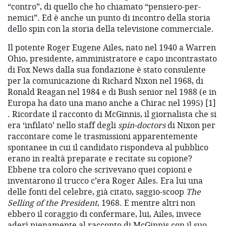
“contro”, di quello che ho chiamato “pensiero-per-
nemici”. Ed è anche un punto di incontro della storia
dello spin con la storia della televisione commerciale.
Il potente Roger Eugene Ailes, nato nel 1940 a Warren
Ohio, presidente, amministratore e capo incontrastato
di Fox News dalla sua fondazione è stato consulente
per la comunicazione di Richard Nixon nel 1968, di
Ronald Reagan nel 1984 e di Bush senior nel 1988 (e in
Europa ha dato una mano anche a Chirac nel 1995) [1]
. Ricordate il racconto di McGinnis, il giornalista che si
era ‘infilato’ nello staff degli
spin-doctors
di Nixon per
raccontare come le trasmissioni apparentemente
spontanee in cui il candidato rispondeva al pubblico
erano in realtà preparate e recitate su copione?
Ebbene tra coloro che scrivevano quei copioni e
inventarono il trucco c’era Roger Ailes. Era lui una
delle fonti del celebre, già citato, saggio-scoop
The
Selling of the President
, 1968. E mentre altri non
ebbero il coraggio di confermare, lui, Ailes, invece
aderì pienamente al racconto di McGinnis con il suo